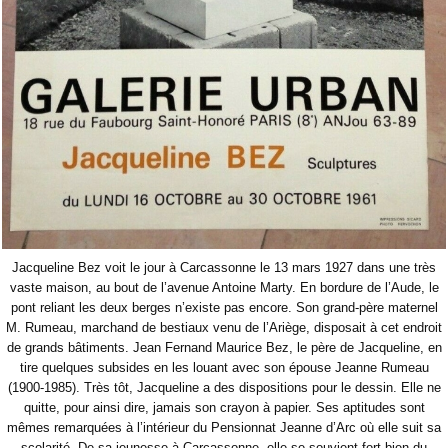
Jacqueline Bez voit le jour à Carcassonne le 13 mars 1927 dans une très
vaste maison, au bout de l’avenue Antoine Marty. En bordure de l’Aude, le
pont reliant les deux berges n’existe pas encore. Son grand-père maternel
M. Rumeau, marchand de bestiaux venu de l’Ariège, disposait à cet endroit
de grands bâtiments. Jean Fernand Maurice Bez, le père de Jacqueline, en
tire quelques subsides en les louant avec son épouse Jeanne Rumeau
(1900-1985).
Très tôt, Jacqueline a des dispositions pour le dessin. Elle ne
quitte, pour ainsi dire, jamais son crayon à papier. Ses aptitudes sont
mêmes remarquées à l’intérieur du Pensionnat Jeanne d’Arc où elle suit sa
scolarité. De sa jeunesse à Carcassonne, elle se souvient fort bien du