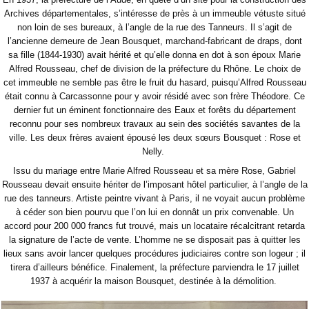
Archives départementales, s’intéresse de près à un immeuble vétuste situé
non loin de ses bureaux, à l’angle de la rue des Tanneurs. Il s’agit de
l’ancienne demeure de Jean Bousquet, marchand-fabricant de draps, dont
sa fille (1844-1930) avait hérité et qu’elle donna en dot à son époux Marie
Alfred Rousseau, chef de division de la préfecture du Rhône. Le choix de
cet immeuble ne semble pas être le fruit du hasard, puisqu’Alfred Rousseau
était connu à Carcassonne pour y avoir résidé avec son frère Théodore. Ce
dernier fut un éminent fonctionnaire des Eaux et forêts du département
reconnu pour ses nombreux travaux au sein des sociétés savantes de la
ville. Les deux frères avaient épousé les deux sœurs Bousquet : Rose et
Nelly.
Issu du mariage entre Marie Alfred Rousseau et sa mère Rose, Gabriel
Rousseau devait ensuite hériter de l’imposant hôtel particulier, à l’angle de la
rue des tanneurs. Artiste peintre vivant à Paris, il ne voyait aucun problème
à céder son bien pourvu que l’on lui en donnât un prix convenable. Un
accord pour 200 000 francs fut trouvé, mais un locataire récalcitrant retarda
la signature de l’acte de vente. L’homme ne se disposait pas à quitter les
lieux sans avoir lancer quelques procédures judiciaires contre son logeur ; il
tirera d’ailleurs bénéfice. Finalement, la préfecture parviendra le 17 juillet
1937 à acquérir la maison Bousquet, destinée à la démolition.