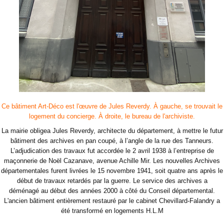
Ce bâtiment Art-Déco est l'œuvre de Jules Reverdy. À gauche, se trouvait le
logement du concierge. À droite, le bureau de l'archiviste.
La mairie obligea Jules Reverdy, architecte du département, à mettre le futur
bâtiment des archives en pan coupé, à l’angle de la rue des Tanneurs.
L’adjudication des travaux fut accordée le 2 avril 1938 à l’entreprise de
maçonnerie de Noël Cazanave, avenue Achille Mir. Les nouvelles Archives
départementales furent livrées le 15 novembre 1941, soit quatre ans après le
début de travaux retardés par la guerre. Le service des archives a
déménagé au début des années 2000 à côté du Conseil départemental.
L'ancien bâtiment entièrement restauré par le cabinet Chevillard-Falandry a
été transformé en logements H.L.M