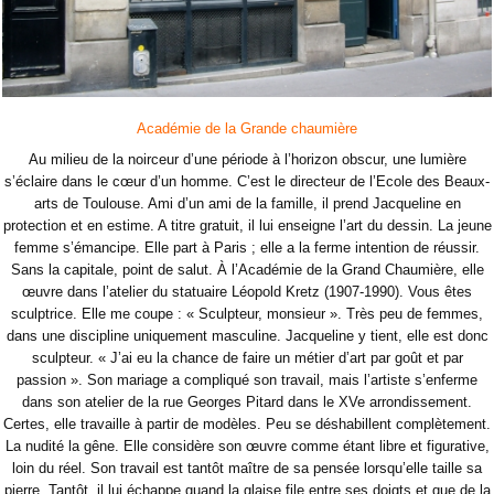
Académie de la Grande chaumière
Au milieu de la noirceur d’une période à l’horizon obscur, une lumière
s’éclaire dans le cœur d’un homme. C’est le directeur de l’Ecole des Beaux-
arts de Toulouse. Ami d’un ami de la famille, il prend Jacqueline en
protection et en estime. A titre gratuit, il lui enseigne l’art du dessin. La jeune
femme s’émancipe. Elle part à Paris ; elle a la ferme intention de réussir.
Sans la capitale, point de salut. À l’Académie de la Grand Chaumière, elle
œuvre dans l’atelier du statuaire Léopold Kretz (1907-1990). Vous êtes
sculptrice. Elle me coupe : « Sculpteur, monsieur ». Très peu de femmes,
dans une discipline uniquement masculine. Jacqueline y tient, elle est donc
sculpteur. « J’ai eu la chance de faire un métier d’art par goût et par
passion ». Son mariage a compliqué son travail, mais l’artiste s’enferme
dans son atelier de la rue Georges Pitard dans le XVe arrondissement.
Certes, elle travaille à partir de modèles. Peu se déshabillent complètement.
La nudité la gêne. Elle considère son œuvre comme étant libre et figurative,
loin du réel. Son travail est tantôt maître de sa pensée lorsqu’elle taille sa
pierre. Tantôt, il lui échappe quand la glaise file entre ses doigts et que de la