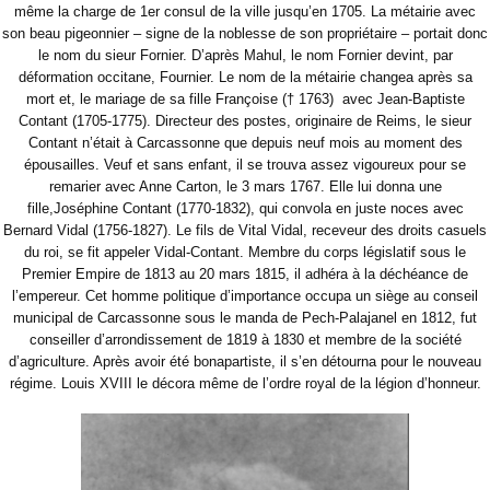
même la charge de 1er consul de la ville jusqu’en 1705. La métairie avec
son beau pigeonnier – signe de la noblesse de son propriétaire – portait donc
le nom du sieur Fornier. D’après Mahul, le nom Fornier devint, par
déformation occitane, Fournier. Le nom de la métairie changea après sa
mort et, le mariage de sa fille Françoise († 1763)
avec Jean-Baptiste
Contant (1705-1775). Directeur des postes, originaire de Reims, le sieur
Contant n’était à Carcassonne que depuis neuf mois au moment des
épousailles. Veuf et sans enfant, il se trouva assez vigoureux pour se
remarier avec Anne Carton, le 3 mars 1767. Elle lui donna une
fille,Joséphine Contant (1770-1832), qui convola en juste noces avec
Bernard Vidal (1756-1827). Le fils de Vital Vidal, receveur des droits casuels
du roi, se fit appeler Vidal-Contant. Membre du corps législatif sous le
Premier Empire de 1813 au 20 mars 1815, il adhéra à la déchéance de
l’empereur. Cet homme politique d’importance occupa un siège au conseil
municipal de Carcassonne sous le manda de Pech-Palajanel en 1812, fut
conseiller d’arrondissement de 1819 à 1830 et membre de la société
d’agriculture. Après avoir été bonapartiste, il s’en détourna pour le nouveau
régime. Louis XVIII le décora même de l’ordre royal de la légion d’honneur.