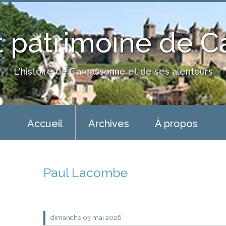
 patrimoine de 
L'histoire de Carcassonne et de ses alentours
Accueil
Archives
À propos
Paul Lacombe
dimanche 03
mai 2026