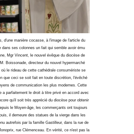
is, d'une manière cocasse, à l'image de l'article du
ève dans ses colonnes un fait qui semble avoir ému
enne, Mgr Vincent, le nouvel évêque du diocèse de
de M. Boissonade, directeur du nouvel hypermarché
ù le rideau de cette cathédrale consumériste se
 que ceci se soit fait en toute discrétion, l'évêché
moyens de communication les plus modernes. Cette
 a parfaitement le droit à titre privé en accord avec
encore qu'il soit très apprécié du diocèse pour obtenir
e. Depuis le Moyen-âge, les commerçants ont toujours
uis, il demeure des statues de la vierge dans les
u autrefois par la famille Gastilleur, dans la rue de
noprix, rue Clémenceau. En vérité, ce n'est pas la