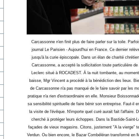
Carcassonne n'en finit plus de faire parler sur la toile. Parfo
journal Le Parisien - Aujourd'hui en France. Ce dernier rel
jusqu'à la curie épiscopale. Dans un élan de charité chréti
Carcassonne, a accepté la sollicitation toute particulière 
Leclerc situé à ROCADEST. À la nuit tombante, au moment o
baisse, Mgr Vincent a procédé à la bénédiction des lieux. Bien
de Carcassonne n'a pas manqué de le faire savoir par les 
pratique n'a rien d'extraordinaire en elle. Monsieur Boissonnade
sa sensibilité spirituelle de faire bénir son entreprise. Faut-il 
la visite de l'évêque. N'importe quel curé aurait fait l'affair
cherché à protéger leurs échoppes. Dans la Bastide-Saint-Lo
façades de vieux magasins. Citons, justement "A la vierge" ten
Verdun. Ou bien encore, le Bazar Combéléran transformé en Mo