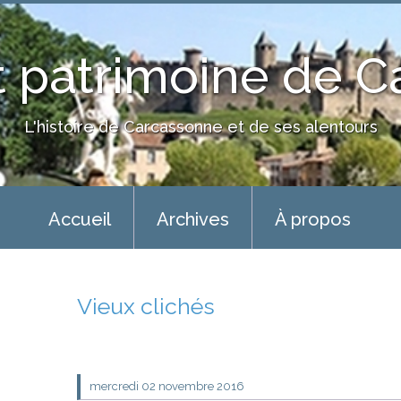
 patrimoine de 
L'histoire de Carcassonne et de ses alentours
Accueil
Archives
À propos
Vieux clichés
mercredi 02
novembre 2016