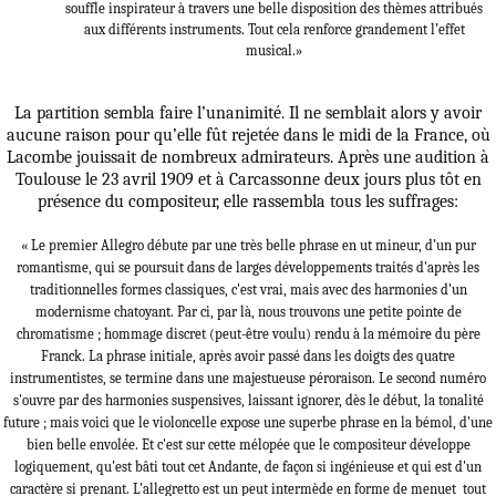
souffle inspirateur à t
ravers une belle disposition des thèmes attribués
aux différents instruments. Tout cela renforce grandement l’effet
musical.»
La partition sembla faire l’unanimité. Il ne semblait alors y avoir
aucune raison pour qu’elle fût rejetée dans le midi de la France, où
Lacombe jouissait de nombreux admirateurs. Après une audition à
Toulouse le 23 avril 1909 et à Carcassonne deux jours plus tôt en
présence du compositeur, elle rassembla tous les suffrages:
« Le premier Allegro débute par une très belle phrase en ut mineur, d’un pur
romantisme, qui se poursuit dans de larges développements
traités d'après les
traditionnelles formes classiques, c'est vrai, mais avec des harmonies d'un
modernisme chatoyant. Par ci, par là, nous trouvons une petite pointe de
chromatisme ; hommage discret (peut-être voulu) rendu à la mémoire du père
Franck. La phrase initiale, après avoir passé dans les doigts des quatre
instrumentistes, se termine dans une majestueuse péroraison. Le second numéro
s'ouvre par des harmonies suspensives, laissant ignorer, dès le début, la tonalité
future ; mais voici que le violoncelle expose une superbe phrase en
la bémol,
d'une
bien belle envolée. Et c'est sur cette mélopée que le compositeur développe
logiquement, qu'est bâti tout cet
Andante,
de façon si ingénieuse et qui est d'un
caractère si prenant.
L'allegretto
est un peut intermède en forme de menuet
tout