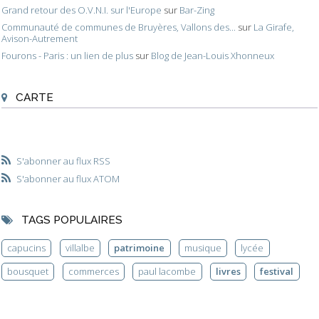
Grand retour des O.V.N.I. sur l'Europe
sur
Bar-Zing
Communauté de communes de Bruyères, Vallons des...
sur
La Girafe,
Avison-Autrement
Fourons - Paris : un lien de plus
sur
Blog de Jean-Louis Xhonneux
CARTE
S'abonner au flux RSS
S'abonner au flux ATOM
TAGS POPULAIRES
capucins
villalbe
patrimoine
musique
lycée
bousquet
commerces
paul lacombe
livres
festival