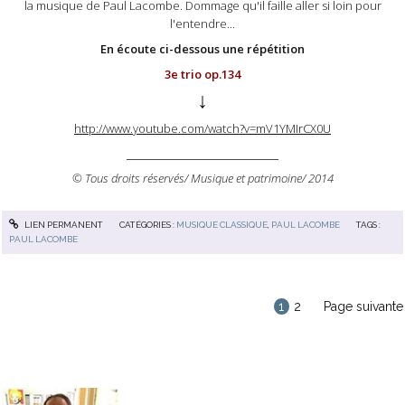
la musique de Paul Lacombe. Dommage qu'il faille aller si loin pour
l'entendre...
En écoute ci-dessous une répétition
3e trio op.134
↓
http://www.youtube.com/watch?v=mV1YMIrCX0U
____________________________
© Tous droits réservés/ Musique et patrimoine/ 2014
LIEN PERMANENT
CATÉGORIES :
MUSIQUE CLASSIQUE
,
PAUL LACOMBE
TAGS :
PAUL LACOMBE
1
2
Page suivante