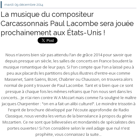
mardi 09
décembre 2014
La musique du compositeur
Carcassonnais Paul Lacombe sera jouée
prochainement aux États-Unis !
Nous n'avons bien sûr pas attendu l'an de grâce 2014 pour savoir que
depuis presque un siècle, les salles de concerts en France boudent la
musique romantique de leur pays. Si l'on compte que l'on a laissé peu à
peu aux placards les partitions des plus illustres d'entre-eux comme
Massenet, Saint-Saëns, Bizet, Chabrier ou Chausson, on trouvera alors
normal de point y trouver de Paul Lacombe. Tant et si bien que ce sont
presque à chaque fois les mêmes refrains que l'on nous sert dans les
concerts... Je n'ai rien contre W.A Mozart mais comme l'a souligné le maître
Jacques Charpentier : "on en a fait un alibi culturel". Le moindre trissotin à
l'esprit de brochure développé par l'écoute approfondie de Radio
Classique, nous vendra les vertus de la bienséance à propos du génie
Mozartien. Ce ne sont que billevesées et mondanités de spécialistes des
portes ouvertes ! Si l'on considère selon le vieil adage que nul n'est
prophète, vous connaissez la suite...