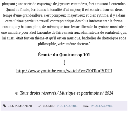
pimpant ; une sorte de caquetage de joyeuses commères, fort amusant à entendre.
Quant au
finale,
écrit dans la tonalité d'ut
majeur,
il est construit sur un deux
temps d'une grande
allure; c'est pompeux, majestueux et bien rythmé; il y a dans
cette ultime partie un travail contrepointique des plus intéressants : la forme
canonique
y bat son plein, de même que tous les artifices de la syntaxe musicale ;
une manière pour Paul Lacombe de faire savoir aux admirateurs de son
talent, que,
lui aussi, était fort en thème et qu'il est en musique, bachelier de rhétorique et de
philosophie, voire même docteur."
Écoute du Quatuor op.101
↓
http://www.youtube.com/watch?v=7KdTauJVDUI
_________________________________
© Tous droits réservés/ Musique et patrimoine/ 2014
LIEN PERMANENT
CATÉGORIES :
PAUL LACOMBE
TAGS :
PAUL LACOMBE