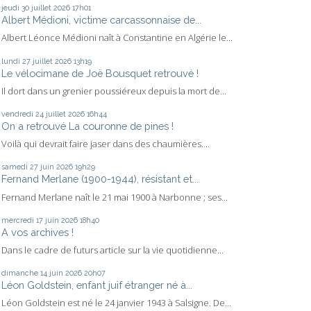
jeudi 30
juillet 2026
17h01
Albert Médioni, victime carcassonnaise de...
Albert Léonce Médioni naît à Constantine en Algérie le...
lundi 27
juillet 2026
13h19
Le vélocimane de Joë Bousquet retrouvé !
Il dort dans un grenier poussiéreux depuis la mort de...
vendredi 24
juillet 2026
16h44
On a retrouvé La couronne de pines !
Voilà qui devrait faire jaser dans des chaumières....
samedi 27
juin 2026
19h29
Fernand Merlane (1900-1944), résistant et...
Fernand Merlane naît le 21 mai 1900 à Narbonne ; ses...
mercredi 17
juin 2026
18h40
A vos archives !
Dans le cadre de futurs article sur la vie quotidienne...
dimanche 14
juin 2026
20h07
Léon Goldstein, enfant juif étranger né à...
Léon Goldstein est né le 24 janvier 1943 à Salsigne. De...