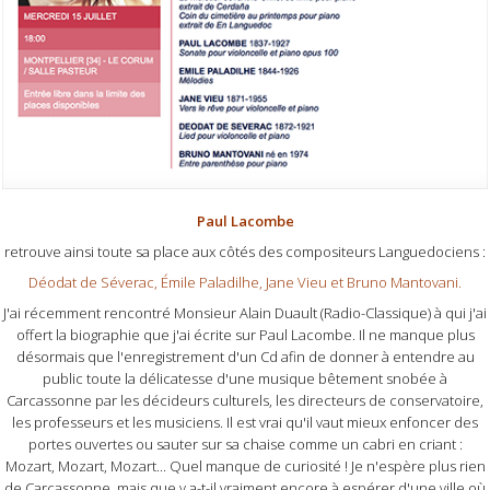
Paul Lacombe
retrouve ainsi toute sa place aux côtés des compositeurs Languedociens :
Déodat de Séverac, Émile Paladilhe, Jane Vieu et Bruno Mantovani.
J'ai récemment rencontré Monsieur Alain Duault (Radio-Classique) à qui j'ai
offert la biographie que j'ai écrite sur Paul Lacombe. Il ne manque plus
désormais que l'enregistrement d'un Cd afin de donner à entendre au
public toute la délicatesse d'une musique bêtement snobée à
Carcassonne par les décideurs culturels, les directeurs de conservatoire,
les professeurs et les musiciens. Il est vrai qu'il vaut mieux enfoncer des
portes ouvertes ou sauter sur sa chaise comme un cabri en criant :
Mozart, Mozart, Mozart... Quel manque de curiosité ! Je n'espère plus rien
de Carcassonne, mais que y a-t-il vraiment encore à espérer d'une ville où