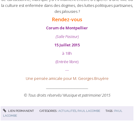
la culture est
enfermée dans des dogmes, des luttes politiques partisanes,
des jalousies ?
Rendez-vous
Corum de Montpellier
(Salle Pasteur)
15 Juillet 2015
à 18h
(Entrée libre)
---
Une pensée amicale pour M. Georges Bruyère
____________________________
© Tous droits réservés/ Musique et patrimoine/ 2015
LIEN PERMANENT
CATÉGORIES :
ACTUALITÉS
,
PAUL LACOMBE
TAGS :
PAUL
LACOMBE