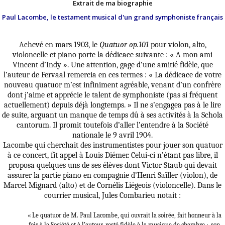
Extrait de ma biographie
Paul Lacombe, le testament musical d'un grand symphoniste français
Achevé en mars 1903, le
Quatuor op.101
pour violon, alto,
violoncelle et piano porte la dédicace suivante : « A mon ami
Vincent d’Indy ». Une attention, gage d’une amitié fidèle, que
l’auteur de Fervaal remercia en ces termes : « La dédicace de votre
nouveau quatuor m’est infiniment agréable, venant d’un confrère
dont j’aime et apprécie le talent de symphoniste (pas si fréquent
actuellement) depuis déjà longtemps.
» Il ne s’engagea pas à le lire
de suite, arguant un manque de temps dû à ses activités à la Schola
cantorum. Il promit toutefois d’aller l’entendre à la Société
nationale le 9 avril 1904.
Lacombe qui cherchait des instrumentistes pour jouer son quatuor
à ce concert, fit appel à Louis Diémer
. Celui-ci n’étant pas libre, il
proposa quelques uns de ses élèves dont Victor Staub
qui devait
assurer la partie piano en compagnie d’Henri Saïller (violon), de
Marcel Mignard (alto) et de Cornélis Liégeois (violoncelle). Dans le
courrier musical, Jules Combarieu notait :
« Le quatuor de M. Paul Lacombe, qui ouvrait la soirée, fait honneur à la
fois à la Société et à l’auteur, resté fidèle à la musique de chambre ;
son