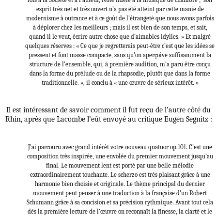
esprit très net et très ouvert n’a pas été atteint par cette manie de
modernisme à outrance et à ce goût de l’étrangeté que nous avons parfois
à déplorer chez les meilleurs ; mais il est bien de son temps, et sait,
quand il le veut, écrire autre chose que d’aimables idylles. » Et malgré
quelques réserves : « Ce que je regretterais peut-être c’est que les idées se
pressent et font masse compacte, sans qu’on aperçoive suffisamment la
structure de l’ensemble, qui, à première audition, m’a paru être conçu
dans la forme du prélude ou de la rhapsodie, plutôt que dans la forme
traditionnelle. », il conclu à « une œuvre de sérieux intérêt. »
Il est intéressant de savoir comment il fut reçu de l’autre côté du
Rhin, après que Lacombe l’eût envoyé au critique Eugen Segnitz :
J’ai parcouru avec grand intérêt votre nouveau quatuor op.101. C’est une
composition très inspirée, une envolée du premier mouvement jusqu’au
final. Le mouvement lent est porté par une belle mélodie
extraordinairement touchante. Le scherzo est très plaisant grâce à une
harmonie bien choisie et originale. Le thème principal du dernier
mouvement peut penser à une traduction à la française d’un Robert
Schumann grâce à sa concision et sa précision rythmique. Avant tout cela
dès la première lecture de l’œuvre on reconnaît la finesse, la clarté et le