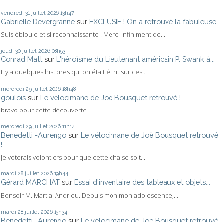
vendredi 31
juillet 2026
13h47
Gabrielle Devergranne
sur
EXCLUSIF ! On a retrouvé la fabuleuse...
Suis éblouie et si reconnaissante . Merci infiniment de...
jeudi 30
juillet 2026
08h53
Conrad Matt
sur
L'héroïsme du Lieutenant américain P. Swank à...
Il y a quelques histoires qui on était écrit sur ces...
mercredi 29
juillet 2026
18h48
goulois
sur
Le vélocimane de Joë Bousquet retrouvé !
bravo pour cette découverte
mercredi 29
juillet 2026
11h14
Benedetti -Aurengo
sur
Le vélocimane de Joë Bousquet retrouvé
!
Je voterais volontiers pour que cette chaise soit...
mardi 28
juillet 2026
19h44
Gérard MARCHAT
sur
Essai d'inventaire des tableaux et objets...
Bonsoir M. Martial Andrieu. Depuis mon mon adolescence,...
mardi 28
juillet 2026
15h34
Benedetti -Aurengo
sur
Le vélocimane de Joë Bousquet retrouvé