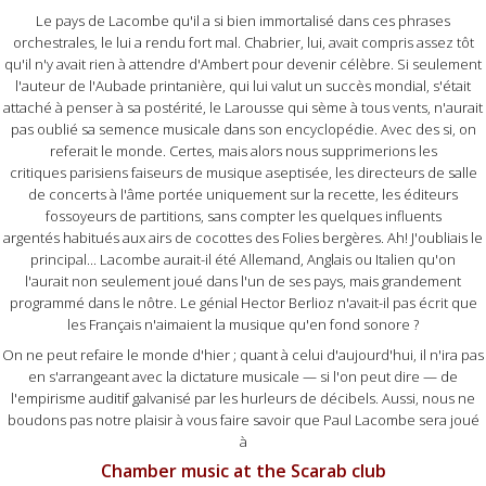
Le pays de Lacombe qu'il a si bien immortalisé dans ces phrases
orchestrales, le lui a rendu fort mal. Chabrier, lui, avait compris assez tôt
qu'il n'y avait rien à attendre d'Ambert pour devenir célèbre. Si seulement
l'auteur de l'Aubade printanière, qui lui valut un succès mondial, s'était
attaché à penser à sa postérité, le Larousse qui sème à tous vents, n'aurait
pas oublié sa semence musicale dans son encyclopédie. Avec des si, on
referait le monde. Certes, mais alors nous supprimerions les
critiques parisiens faiseurs de musique aseptisée, les directeurs de salle
de concerts à l'âme portée uniquement sur la recette, les éditeurs
fossoyeurs de partitions, sans compter les quelques influents
argentés habitués aux airs de cocottes des Folies bergères. Ah! J'oubliais le
principal... Lacombe aurait-il été Allemand, Anglais ou Italien qu'on
l'aurait non seulement joué dans l'un de ses pays, mais grandement
programmé dans le nôtre. Le génial Hector Berlioz n'avait-il pas écrit que
les Français n'aimaient la musique qu'en fond sonore ?
On ne peut refaire le monde d'hier ; quant à celui d'aujourd'hui, il n'ira pas
en s'arrangeant avec la dictature musicale — si l'on peut dire — de
l'empirisme auditif galvanisé par les hurleurs de décibels. Aussi, nous ne
boudons pas notre plaisir à vous faire savoir que Paul Lacombe sera joué
à
Chamber music at the Scarab club