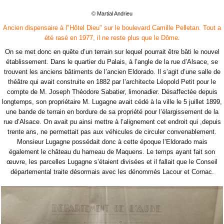
© Martial Andrieu
Ancien dispensaire à l"Hôtel Dieu" sur le boulevard Camille Pelletan. Tout a
.
été rasé en 1977, il ne reste plus que le Dôme
On se met donc en quête d’un terrain sur lequel pourrait être bâti le nouvel
établissement. Dans le quartier du Palais, à l’angle de la rue d’Alsace, se
trouvent les anciens bâtiments de l’ancien Eldorado. Il s’agit d’une salle de
théâtre qui avait construite en 1882 par l’architecte Léopold Petit pour le
compte de M. Joseph Théodore Sabatier, limonadier. Désaffectée depuis
longtemps, son propriétaire M. Lugagne avait cédé à la ville le 5 juillet 1899,
une bande de terrain en bordure de sa propriété pour l’élargissement de la
rue d’Alsace. On avait pu ainsi mettre à l’alignement cet endroit qui ,depuis
trente ans, ne permettait pas aux véhicules de circuler convenablement.
Monsieur Lugagne possédait donc à cette époque l’Eldorado mais
également le château du hameau de Maquens. Le temps ayant fait son
œuvre, les parcelles Lugagne s’étaient divisées et il fallait que le Conseil
départemental traite désormais avec les dénommés Lacour et Cornac.