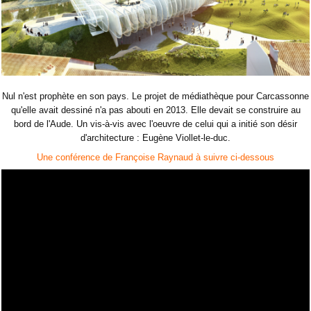
Nul n'est prophète en son pays. Le projet de médiathèque pour Carcassonne
qu'elle avait dessiné n'a pas abouti en 2013. Elle devait se construire au
bord de l'Aude. Un vis-à-vis avec l'oeuvre de celui qui a initié son désir
d'architecture : Eugène Viollet-le-duc.
Une conférence de Françoise Raynaud à suivre ci-dessous