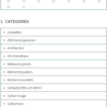
23
24
25
26
27
28
29
30
31
CATÉGORIES
Actualités
Affiches et gravures
Architectes
Art dramatique
Bâtiments privés
Bâtiments publics
Bonnes nouvelles
Carqueyrolles, en direct
Carton rouge
Catharisme