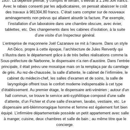
1937. La dépense prévue, y compris le terrain, s’élevait à 1.146.304 francs.
Avec le rabais consenti par les adjudicataires, on pensait abaisser le coût
des travaux à 981304,80 francs. C’était sans compter sur de nouveaux
aménagements non prévus qui allaient alourdir la facture. Par exemple,
l’installation d’un laboratoire dans une chambre obscure, avec évier,
tablettes, etc. Des changements dans les cabines d’isolation, à la suite
d’une visite d’un Inspecteur général.
L’entreprise de maçonnerie Joël Cazanave se mit à l’œuvre. Dans un style
Art-Déco, propre à cette époque, l’architecture de Jules Rerverdy qui
s’illustra dans le département grâce à de très belles réalisations comme la
Sous-préfecture de Narbonne, le dispensaire n’a rien d’austère. Dans l’entrée
principale, il était prévu une mosaïque mais on la remplaça par du carrelage
de grès. Au rez-de-chaussée, la salle d’attente, le cabinet de l’infirmière, le
cabinet du médecin-chef, les salles d’examen et de soins, la salle de
laryngologie offrent tous le confort moderne indispensable à cet type
d’établissement. Au premier étage, le dispensaire anti-vénérien ; autour d’un
hall commun, se trouve le service anti-syphilitique composé d’une salle
d’attente, d’un Fichier et d’une salle d’examen, lavabo, vestiaire, etc. Le
dispensaire anti-blémmorragique homme et femme est également fort bien
équipé. L’infirmière départementale possède un petit appartement avec salle
à manger, cuisine, deux chambres et salle de bain ; au même titre que le
concierge.