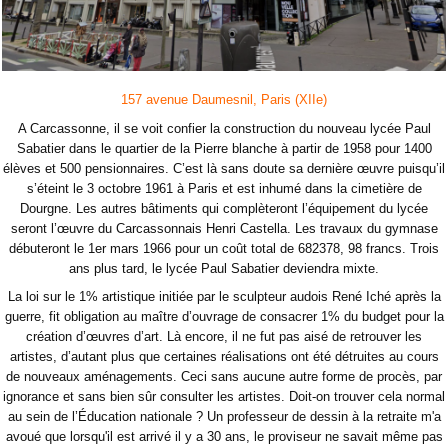
157 avenue Daumesnil, Paris (XIIe)
A Carcassonne, il se voit confier la construction du nouveau lycée Paul
Sabatier dans le quartier de la Pierre blanche à partir de 1958 pour 1400
élèves et 500 pensionnaires. C’est là sans doute sa dernière œuvre puisqu’il
s’éteint le 3 octobre 1961 à Paris et est inhumé dans la cimetière de
Dourgne. Les autres bâtiments qui complèteront l’équipement du lycée
seront l’œuvre du Carcassonnais Henri Castella. Les travaux du gymnase
débuteront le 1er mars 1966 pour un coût total de 682378, 98 francs. Trois
ans plus tard, le lycée Paul Sabatier deviendra mixte.
La loi sur le 1% artistique initiée par le sculpteur audois René Iché après la
guerre, fit obligation au maître d’ouvrage de consacrer 1% du budget pour la
création d’œuvres d’art. Là encore, il ne fut pas aisé de retrouver les
artistes, d’autant plus que certaines réalisations ont été détruites au cours
de nouveaux aménagements. Ceci sans aucune autre forme de procès, par
ignorance et sans bien sûr consulter les artistes. Doit-on trouver cela normal
au sein de l’Éducation nationale ? Un professeur de dessin à la retraite m'a
avoué que lorsqu'il est arrivé il y a 30 ans, le proviseur ne savait même pas