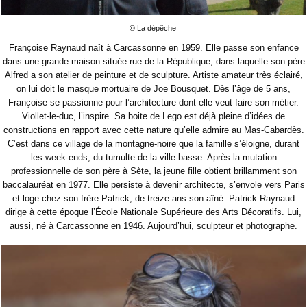
© La dépêche
Françoise Raynaud naît à Carcassonne en 1959. Elle passe son enfance
dans une grande maison située rue de la République, dans laquelle son père
Alfred a son atelier de peinture et de sculpture. Artiste amateur très éclairé,
on lui doit le masque mortuaire de Joe Bousquet. Dès l’âge de 5 ans,
Françoise se passionne pour l’architecture dont elle veut faire son métier.
Viollet-le-duc, l’inspire. Sa boite de Lego est déjà pleine d’idées de
constructions en rapport avec cette nature qu’elle admire au Mas-Cabardès.
C’est dans ce village de la montagne-noire que la famille s’éloigne, durant
les week-ends, du tumulte de la ville-basse. Après la mutation
professionnelle de son père à Sète, la jeune fille obtient brillamment son
baccalauréat en 1977. Elle persiste à devenir architecte, s’envole vers Paris
et loge chez son frère Patrick, de treize ans son aîné. Patrick Raynaud
dirige à cette époque l’École Nationale Supérieure des Arts Décoratifs. Lui,
aussi, né à Carcassonne en 1946. Aujourd’hui, sculpteur et photographe.