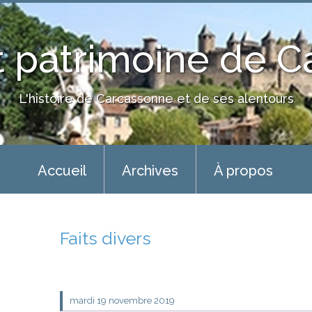
 patrimoine de 
L'histoire de Carcassonne et de ses alentours
Accueil
Archives
À propos
Faits divers
mardi 19
novembre 2019