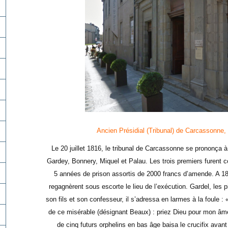
Ancien Présidial (Tribunal) de Carcassonne,
Le 20 juillet 1816, le tribunal de Carcassonne se prononça
Gardey, Bonnery, Miquel et Palau. Les trois premiers furent 
5 années de prison assortis de 2000 francs d’amende. A 18 h
regagnèrent sous escorte le lieu de l’exécution. Gardel, les
son fils et son confesseur, il s’adressa en larmes à la foule 
de ce misérable (désignant Beaux) : priez Dieu pour mon âm
de cinq futurs orphelins en bas âge baisa le crucifix avant q