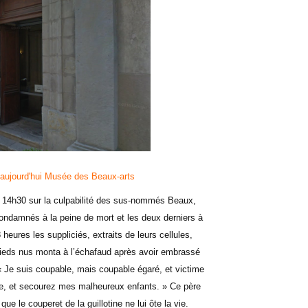
 aujourd'hui Musée des Beaux-arts
 à 14h30 sur la culpabilité des sus-nommés Beaux,
condamnés à la peine de mort et les deux derniers à
eures les suppliciés, extraits de leurs cellules,
 pieds nus monta à l’échafaud après avoir embrassé
: « Je suis coupable, mais coupable égaré, et victime
e, et secourez mes malheureux enfants. » Ce père
ue le couperet de la guillotine ne lui ôte la vie.