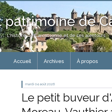
 patrimoine de 
L'histoire de Carcassonne et de ses alentours
Accueil
Archives
À propos
mardi 04
août 2026
Le petit buveur d