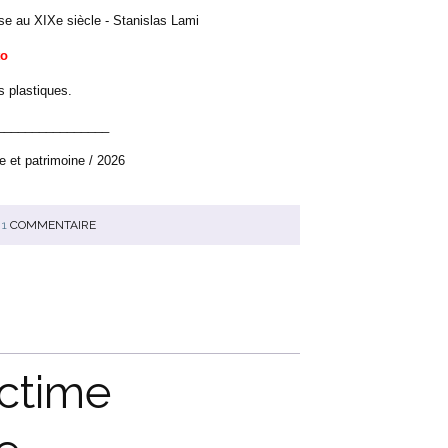
ise au XIXe siècle - Stanislas Lami
to
s plastiques.
________________
e et patrimoine / 2026
1
COMMENTAIRE
ictime