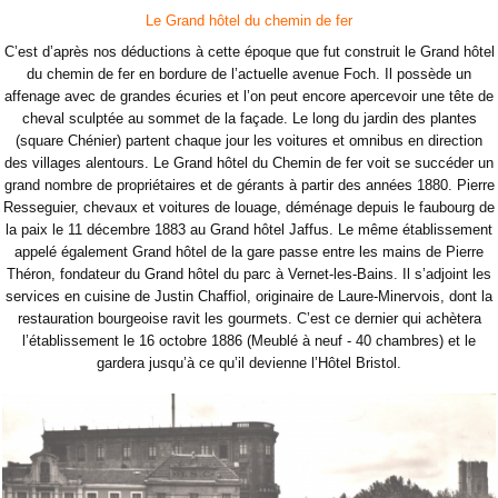
Le Grand hôtel du chemin de fer
C’est d’après nos déductions à cette époque que fut construit le Grand hôtel
du chemin de fer en bordure de l’actuelle avenue Foch. Il possède un
affenage avec de grandes écuries et l’on peut encore apercevoir une tête de
cheval sculptée au sommet de la façade. Le long du jardin des plantes
(square Chénier) partent chaque jour les voitures et omnibus en direction
des villages alentours. Le Grand hôtel du Chemin de fer voit se succéder un
grand nombre de propriétaires et de gérants à partir des années 1880. Pierre
Resseguier, chevaux et voitures de louage, déménage depuis le faubourg de
la paix le 11 décembre 1883 au Grand hôtel Jaffus. Le même établissement
appelé également Grand hôtel de la gare passe entre les mains de Pierre
Théron, fondateur du Grand hôtel du parc à Vernet-les-Bains. Il s’adjoint les
services en cuisine de Justin Chaffiol, originaire de Laure-Minervois, dont la
restauration bourgeoise ravit les gourmets. C’est ce dernier qui achètera
l’établissement le 16 octobre 1886 (Meublé à neuf - 40 chambres) et le
gardera jusqu’à ce qu’il devienne l’Hôtel Bristol.