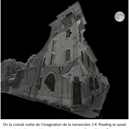
On la croirait sortie de l’imagination de la romancière J-K Rowling et aurait