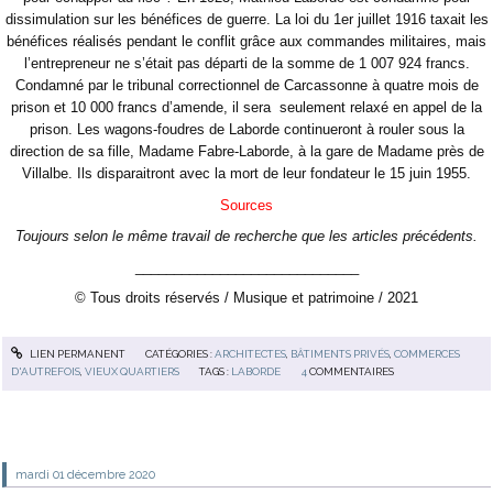
dissimulation sur les bénéfices de guerre. La loi du 1er juillet 1916 taxait les
bénéfices réalisés pendant le conflit grâce aux commandes militaires, mais
l’entrepreneur ne s’était pas départi de la somme de 1 007 924 francs.
Condamné par le tribunal correctionnel de Carcassonne à quatre mois de
prison et 10 000 francs d’amende, il sera
seulement relaxé en appel de la
prison. Les wagons-foudres de Laborde continueront à rouler sous la
direction de sa fille, Madame Fabre-Laborde, à la gare de Madame près de
Villalbe. Ils disparaitront avec la mort de leur fondateur le 15 juin 1955.
Sources
Toujours selon le même travail de recherche que les articles précédents.
_____________________________
© Tous droits réservés / Musique et patrimoine / 2021
LIEN PERMANENT
CATÉGORIES :
ARCHITECTES
,
BÂTIMENTS PRIVÉS
,
COMMERCES
D'AUTREFOIS
,
VIEUX QUARTIERS
TAGS :
LABORDE
4
COMMENTAIRES
mardi 01
décembre 2020