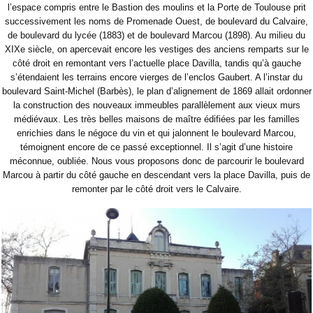
l’espace compris entre le Bastion des moulins et la Porte de Toulouse prit
successivement les noms de Promenade Ouest, de boulevard du Calvaire,
de boulevard du lycée (1883) et de boulevard Marcou (1898). Au milieu du
XIXe siècle, on apercevait encore les vestiges des anciens remparts sur le
côté droit en remontant vers l’actuelle place Davilla, tandis qu’à gauche
s’étendaient les terrains encore vierges de l’enclos Gaubert. A l’instar du
boulevard Saint-Michel (Barbès), le plan d’alignement de 1869 allait ordonner
la construction des nouveaux immeubles parallèlement aux vieux murs
médiévaux. Les très belles maisons de maître édifiées par les familles
enrichies dans le négoce du vin et qui jalonnent le boulevard Marcou,
témoignent encore de ce passé exceptionnel. Il s’agit d’une histoire
méconnue, oubliée. Nous vous proposons donc de parcourir le boulevard
Marcou à partir du côté gauche en descendant vers la place Davilla, puis de
remonter par le côté droit vers le Calvaire.