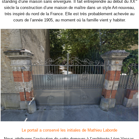
standing d’une maison sans envergure. Il fait entreprendre au début du XX
siècle la construction d’une maison de maître dans un style Art-nouveau,
très inspiré du nord de la France. Elle est très probablement achevée au
cours de l’année 1905, au moment où la famille vient y habiter.
Le portail a conservé les initiales de Mathieu Laborde
Nous attribuons l’exécution de cette demeure à l’architecte Léon Vassas,