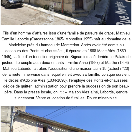
Fils d’un homme d’affaires issu d’une famille de pareurs de draps, Mathieu
Camille Laborde (Carcassonne 1865- Montolieu 1955) naît au domaine de la
Madeleine près du hameau de Montredon. Après avoir été admis au
concours des Ponts-et-chaussées, il épouse en 1888 Marie Alès (1869-
1945), la fille d’un tonnelier originaire de Sigean installé derrière le Palais de
justice. Le couple aura deux enfants : Emilie Anne (1887) et Marthe (1896).
Mathieu Laborde fait alors l’acquisition d’une maison au n°18 (actuel n°20)
de la route minervoise dans lequelle il vit avec sa famille. Lorsque survient
le décès d’Adolphe Alès (1834-1890), l’employé des Ponts-et-chaussées
décide de quitter l’administration pour prendre la succession de son beau-
père. Dans la presse locale, on lit : « Maison Alès aîné, Laborde, gendre
successeur. Vente et location de futailles. Route minervoise.