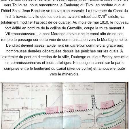
vers Toulouse, nous rencontrons le Faubourg du Tivoli en bordure duquel
l’hôtel Saint-Jean Baptiste se trouve bien esseulé. La traversée du Canal du
e
midi à travers la ville que les consuls avaient refusé au XVII
siècle, va
totalement modifier l’aspect de ce quartier. Au mois de mai 1810, le nouveau
port édifié en bordure de la colline de Grazaille, coupe la route menant à
Villemoustaussou. Le pont Marengo chevauche le canal afin de ne pas
rompre le passage sur cette voie de communication vers la Montagne noire.
L’endroit devient assez rapidement un carrefour commercial grâce aux
nombreuses denrées débarquées depuis les péniches sur les quais. A
l’extrémité du pont en direction de la ville, l’auberge du sieur Embry accueille
les commissionnaires et leurs attelages. Elle longe le canal sur la partie
comprise entre le boulevard du Canal (avenue Joffre) et la nouvelle route
vers le minervois.