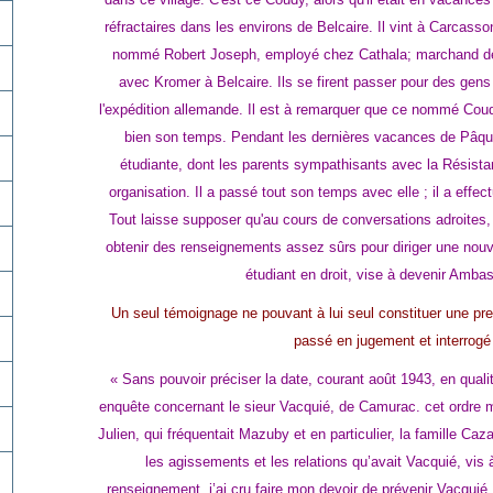
réfractaires dans les environs de Belcaire. Il vint à Carcasson
nommé Robert Joseph, employé chez Cathala; marchand de 
avec Kromer à Belcaire. Ils se firent passer pour des gens
l'expédition allemande. Il est à remarquer que ce nommé Cou
bien son temps. Pendant les dernières vacances de Pâques,
étudiante, dont les parents sympathisants avec la Résist
organisation. Il a passé tout son temps avec elle ; il a e
Tout laisse supposer qu'au cours de conversations adroites, 
obtenir des renseignements assez sûrs pour diriger une nouve
étudiant en droit, vise à devenir Ambas
Un seul témoignage ne pouvant à lui seul constituer une pre
passé en jugement et interrogé 
« Sans pouvoir préciser la date, courant août 1943, en qualit
enquête concernant le sieur Vacquié, de Camurac. cet ordre m
Julien, qui fréquentait Mazuby et en particulier, la famille Ca
les agissements et les relations qu’avait Vacquié, vis
renseignement, j’ai cru faire mon devoir de prévenir Vacquié,