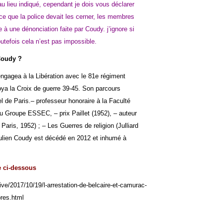
au lieu indiqué, cependant je dois vous déclarer
ce que la police devait les cerner, les membres
 à une dénonciation faite par Coudy. j’ignore si
outefois cela n’est pas impossible.
 Coudy ?
ngagea à la Libération avec le 81e régiment
roya la Croix de guerre 39-45. Son parcours
el de Paris.– professeur honoraire à la Faculté
 du Groupe ESSEC, – prix Paillet (1952), – auteur
Paris, 1952) ; – Les Guerres de religion (Julliard
 Julien Coudy est décédé en 2012 et inhumé à
le ci-dessous
ve/2017/10/19/l-arrestation-de-belcaire-et-camurac-
pres.html