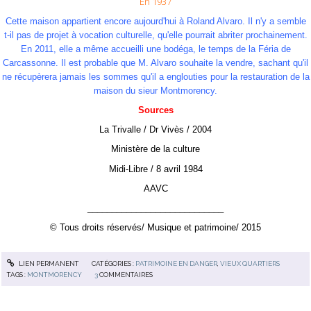
En 1937
Cette maison appartient encore aujourd'hui à Roland Alvaro. Il n'y a semble
t-il pas de projet à vocation culturelle, qu'elle pourrait abriter prochainement.
En 2011, elle a même accueilli une bodéga, le temps de la Féria de
Carcassonne. Il est probable que M. Alvaro souhaite la vendre, sachant qu'il
ne récupèrera jamais les sommes qu'il a englouties pour la restauration de la
maison du sieur Montmorency.
Sources
La Trivalle / Dr Vivès / 2004
Ministère de la culture
Midi-Libre / 8 avril 1984
AAVC
____________________________
© Tous droits réservés/ Musique et patrimoine/ 2015
LIEN PERMANENT
CATÉGORIES :
PATRIMOINE EN DANGER
,
VIEUX QUARTIERS
TAGS :
MONTMORENCY
3
COMMENTAIRES