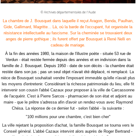
© Archives départementales de l'Aude
La chambre de J. Bousquet dans laquelle il reçut Aragon, Benda, Paulhan,
Gide, Gallimard, Magritte... Là, où la barde de l'occupant, fut organisée la
résistance intellectuelle au fascisme. Sur la cheminée se trouvaient deux
anges de pierre gothique ; ils furent offert par Bousquet à René Nelli en
cadeau de mariage.
À la fin des années 1980, la maison de l'illustre poète - située 53 rue de
Verdun - était restée fermée depuis des années et en indivision dans la
famille de J. Bousquet. Depuis 1950 - date de son décès - la chambre était
restée dans son jus ; pas un seul objet n'avait été déplacé, ni remplacé.
La
nièce de Bousquet souhaitait vendre l'imposant immeuble qu'elle n'avait plus
les moyens d'entretenir. Considérant la richesse patrimoniale du lieu, elle fit
intervenir son cousin l'abbé Cazaux pour proposer à la ville de Carcassonne
de l'acquérir. C'est à Pierre Sarcos - pharmacien de son état et adjoint au
maire - que le prêtre s'adressa afin d'avoir un rendez-vous avec Raymond
Chésa. La réponse de ce dernier fut - selon l'abbé - la suivante :
"100 millions pour une chambre, c'est bien cher"
La ville rejetant la proposition d'achat, la famille Bousquet se tourna vers le
Conseil général. L'abbé Cazaux intervint alors auprès de Roger Bertrand -