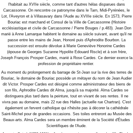
l'habitait au XVIIe siècle, comme tant d'autres hélas disparues dans
Carcassonne. On rencontre ce patronyme dans le Tarn, Midi-Pyrénées, le
Lot, l'Aveyron et à Villasavary dans l'Aude au XVIIIe siècle. En 1573, Pierre
Bouriac est marchand et Consul de la Ville de Carcassonne (Histoire
ecclésiastique et civile de Carcassonne / Pierre Bouges / p.483). Jean Don
marié à Anne Lamarque habitent le domaine au siècle suivant, avant qu'il ne
passe entre les mains de Jean, Honoré puis d'Aphrodite Bourbon. La
succession est ensuite dévolue à Marie Geneviève Honorine Cardes
(épouse de Georges Suzanne Hypolite Edouard Riscle) et à son frère,
Joseph François Prosper Cardes, marié à Rose Cardes. Ce dernier exerce la
profession de propriétaire rentier.
Au moment du prolongement du barrage de St-Jean sur la rive des terres de
Bouriac, le domaine de Bouriac possède un métayer du nom de Jean Audier
dit Victor. Prosper Cardes est désigné comme administrateur des biens de
son fils, Aphrodite Cardes dit Alma, jusqu'à sa majorité. Alma Cardes se
distinguera plus tard dans la peinture, tout en vivant de ses rentes. Il ne
vivra pas au domaine, mais 22 rue des Halles (actuelle rue Chartran). C'est
également un fervent catholique qui n'hésite pas à décorer la cathédrale
Saint-Michel pour de grandes occasions. Ses toiles entreront au Musée des
Beaux-arts. Alma Cardes sera un membre éminent de la Société d'Études
Scientifiques de l'Aude.