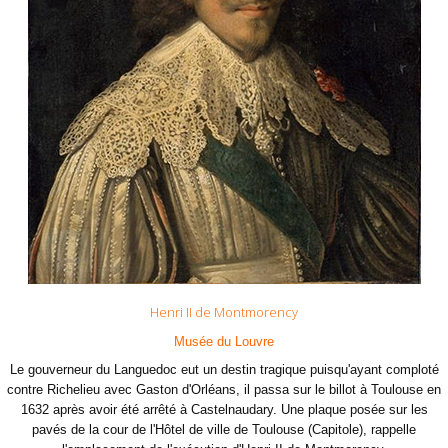
Henri II de Montmorency
Musée du Louvre
Le gouverneur du Languedoc eut un destin tragique puisqu'ayant comploté
contre Richelieu avec Gaston d'Orléans, il passa sur le billot à Toulouse en
1632 après avoir été arrêté à Castelnaudary. Une plaque posée sur les
pavés de la cour de l'Hôtel de ville de Toulouse (Capitole), rappelle