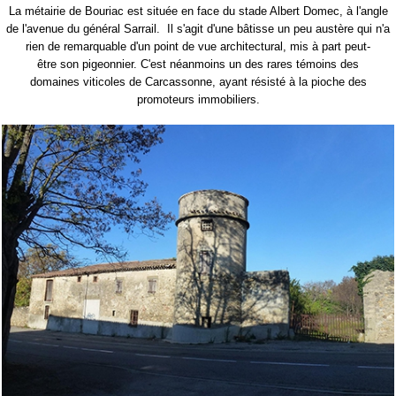
La métairie de Bouriac est située en face du stade Albert Domec, à l'angle
de l'avenue du général Sarrail. Il s'agit d'une bâtisse un peu austère qui n'a
rien de remarquable d'un point de vue architectural, mis à part peut-
être son pigeonnier. C'est néanmoins un des rares témoins des
domaines viticoles de Carcassonne, ayant résisté à la pioche des
promoteurs immobiliers.