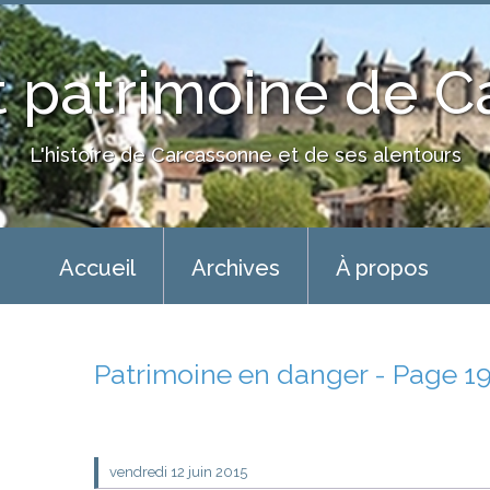
 patrimoine de 
L'histoire de Carcassonne et de ses alentours
Accueil
Archives
À propos
Patrimoine en danger - Page 1
vendredi 12
juin 2015