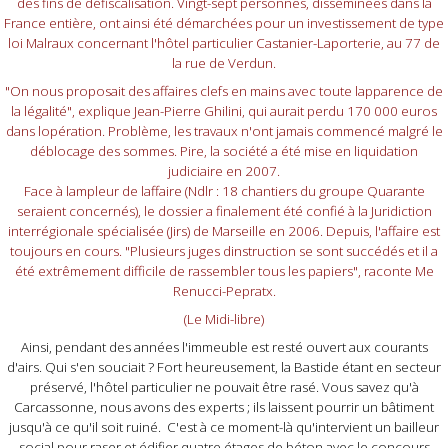
des fins de défiscalisation. Vingt-sept personnes, disséminées dans la
France entière, ont ainsi été démarchées pour un investissement de type
loi Malraux concernant l'hôtel particulier Castanier-Laporterie, au 77 de
la rue de Verdun.
"On nous proposait des affaires clefs en mains avec toute lapparence de
la légalité", explique Jean-Pierre Ghilini, qui aurait perdu 170 000 euros
dans lopération. Problème, les travaux n'ont jamais commencé malgré le
déblocage des sommes. Pire, la société a été mise en liquidation
judiciaire en 2007.
Face à lampleur de laffaire (Ndlr : 18 chantiers du groupe Quarante
seraient concernés), le dossier a finalement été confié à la Juridiction
interrégionale spécialisée (Jirs) de Marseille en 2006. Depuis, l'affaire est
toujours en cours. "Plusieurs juges dinstruction se sont succédés et il a
été extrêmement difficile de rassembler tous les papiers", raconte Me
Renucci-Pepratx.
(Le Midi-libre)
Ainsi, pendant des années l'immeuble est resté ouvert aux courants
d'airs. Qui s'en souciait ? Fort heureusement, la Bastide étant en secteur
préservé, l'hôtel particulier ne pouvait être rasé. Vous savez qu'à
Carcassonne, nous avons des experts ; ils laissent pourrir un bâtiment
jusqu'à ce qu'il soit ruiné. C'est à ce moment-là qu'intervient un bailleur
social pour raser et édifier quatre étages de béton avec le concours