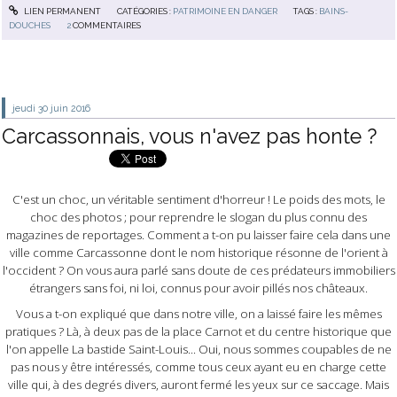
LIEN PERMANENT
CATÉGORIES :
PATRIMOINE EN DANGER
TAGS :
BAINS-
DOUCHES
2
COMMENTAIRES
jeudi 30
juin 2016
Carcassonnais, vous n'avez pas honte ?
C'est un choc, un véritable sentiment d'horreur ! Le poids des mots, le
choc des photos ; pour reprendre le slogan du plus connu des
magazines de reportages. Comment a t-on pu laisser faire cela dans une
ville comme Carcassonne dont le nom historique résonne de l'orient à
l'occident ? On vous aura parlé sans doute de ces prédateurs immobiliers
étrangers sans foi, ni loi, connus pour avoir pillés nos châteaux.
Vous a t-on expliqué que dans notre ville, on a laissé faire les mêmes
pratiques ? Là, à deux pas de la place Carnot et du centre historique que
l'on appelle La bastide Saint-Louis... Oui, nous sommes coupables de ne
pas nous y être intéressés, comme tous ceux ayant eu en charge cette
ville qui, à des degrés divers, auront fermé les yeux sur ce saccage. Mais