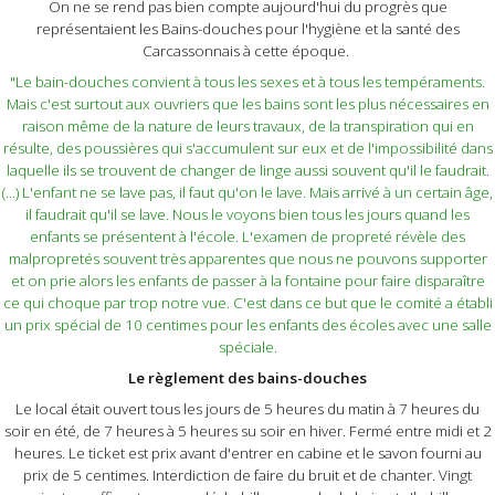
On ne se rend pas bien compte aujourd'hui du progrès que
représentaient les Bains-douches pour l'hygiène et la santé des
Carcassonnais à cette époque.
"Le bain-douches convient à tous les sexes et à tous les tempéraments.
Mais c'est surtout aux ouvriers que les bains sont les plus nécessaires en
raison même de la nature de leurs travaux, de la transpiration qui en
résulte, des poussières qui s'accumulent sur eux et de l'impossibilité dans
laquelle ils se trouvent de changer de linge aussi souvent qu'il le faudrait.
(...) L'enfant ne se lave pas, il faut qu'on le lave. Mais arrivé à un certain âge,
il faudrait qu'il se lave. Nous le voyons bien tous les jours quand les
enfants se présentent à l'école. L'examen de propreté révèle des
malpropretés souvent très apparentes que nous ne pouvons supporter
et on prie alors les enfants de passer à la fontaine pour faire disparaître
ce qui choque par trop notre vue. C'est dans ce but que le comité a établi
un prix spécial de 10 centimes pour les enfants des écoles avec une salle
spéciale.
Le règlement des bains-douches
Le local était ouvert tous les jours de 5 heures du matin à 7 heures du
soir en été, de 7 heures à 5 heures su soir en hiver. Fermé entre midi et 2
heures. Le ticket est prix avant d'entrer en cabine et le savon fourni au
prix de 5 centimes. Interdiction de faire du bruit et de chanter. Vingt