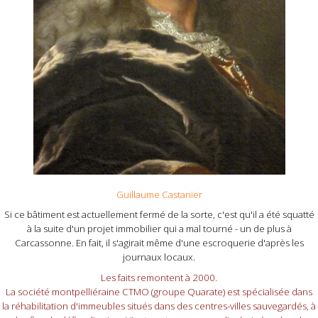
Guillaume Castanier
Si ce bâtiment est actuellement fermé de la sorte, c'est qu'il a été squatté
à la suite d'un projet immobilier qui a mal tourné - un de plus à
Carcassonne. En fait, il s'agirait même d'une escroquerie d'après les
journaux locaux.
Les faits remontent à 2000.
La société montpelliéraine CTMO (groupe Quarate) est spécialisée dans
la réhabilitation d'immeubles situés dans des centres-villes sauvegardés, à