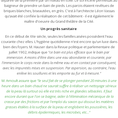
séparée de la première par un rideau en toile. Le sol incliné permettait au
baigneur de prendre un bain de pieds. Les parois étaient revêtues de
briques blanches, biseautées, en grès. C'est à l'architecte Léon Vassas
qu'avait été confiée la réalisation de cet bâtiment - il est également le
maître d'oeuvre du Grand théâtre de la Cité.
Un progrès sanitaire
En ce début de XXe siècle, seules les familles aisées possèdent l'eau
courante chez elles. L'hygiène quotidienne n'est encore qu'un luxe dans
bien des foyers. M. Hauser dans la Revue politique et parlementaire de
juillet 1902, indique que
"ce bain est plus efficace que le bain par
immersion. A moins d'être dans une eau abondante et courante, par
l'immersion le corps reste dans la même eau et en contact par conséquent,
avec les impuretés mises en suspension. Par aspersion, au contraire, l'eau
enlève les souillures et les emporte au fur et à mesure."
M. Arnoult assure que
"le seul fait de se plonger pendant 20 minutes à une
heure dans un bain chaud ne saurait suffire à réaliser un nettoyage sérieux
de la peau là surtout où elle est très riche en glandes sébacées. Il faut
encore durant que l'on se baigne, aider à l'élimination mécanique de la
crasse par des frictions et par l'emploi du savon qui dissout les matières
grasses étalées à la surface de la peau et englobent les poussières, les
débris épidermiques, les microbes, etc..."