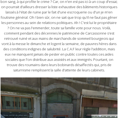
bon sang, à qui profite le crime ? Car, on n'en est pas ici à un coup d'essai;
on pourrait d'ailleurs dresser la liste exhaustive des bâtiments historiques
laissés à l'état de ruine par le fait d'une escroquerie ou d'un je m'en
foutisme général. Oh ! bien sûr, on ne sait que trop qu'il ne faut pas gêner
les personnes au sein de relations politiques. Ah ! C'est lui le propriétaire
? On ne va pas l'emmerder, toute sa famille vote pour nous. Voilà,
comment pendant des décennies le patrimoine de Carcassonne s'est
retrouvé ruiné et aux mains de marchands de sommeil bourgeois qui
vont à la messe le dimanche et logent la semaine, de pauvres hères dans
des conditions indignes de salubrité. La C.A.F leur règle l'addition, mais
eux ne manquent jamais de pester en public contre toutes ces aides
sociales que l'on distribue aux assistés et aux immigrés. Pourtant, on
trouve des roumains dans leurs bobinards désaffectés qui, pris de
saturnisme remplissent la salle d'attente de leurs cabinets.