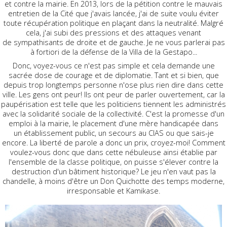
et contre la mairie. En 2013, lors de la pétition contre le mauvais
entretien de la Cité que j'avais lancée, j'ai de suite voulu éviter
toute récupération politique en plaçant dans la neutralité. Malgré
cela, j'ai subi des pressions et des attaques venant
de sympathisants de droite et de gauche. Je ne vous parlerai pas
à fortiori de la défense de la Villa de la Gestapo...
Donc, voyez-vous ce n'est pas simple et cela demande une
sacrée dose de courage et de diplomatie. Tant et si bien, que
depuis trop longtemps personne n'ose plus rien dire dans cette
ville. Les gens ont peur! Ils ont peur de parler ouvertement, car la
paupérisation est telle que les politiciens tiennent les administrés
avec la solidarité sociale de la collectivité. C'est la promesse d'un
emploi à la mairie, le placement d'une mère handicapée dans
un établissement public, un secours au CIAS ou que sais-je
encore. La liberté de parole a donc un prix, croyez-moi! Comment
voulez-vous donc que dans cette nébuleuse ainsi établie par
l'ensemble de la classe politique, on puisse s'élever contre la
destruction d'un bâtiment historique? Le jeu n'en vaut pas la
chandelle, à moins d'être un Don Quichotte des temps moderne,
irresponsable et Kamikase.