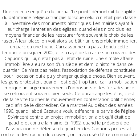
Une récente enquête du journal "Le point" démontrait la fragilité
du patrimoine religieux français lorsque celui-ci n'était pas classé
à l'inventaire des monuments historiques. Les mairies ayant à
leur charge l'entretien des églises, quand elles n'ont plus les
moyens financier de les restaurer font souvent le choix de les
raser. À leur place, on voit alors se bâtir un ensemble immobilier,
un parc ou une friche. Carcassonne n'a pas attendu cette
tendance puisqu'en 2002, elle a rayé de la carte son couvent des
Capucins qui lui, n'était pas à l'état de ruine. Une simple affaire
immobilière a eu raison d'un siècle et demi d'histoire dans ce
quartier. Ce n'est pas hélas, l'association de défense constituée
pour l'occasion qui a pu y changer quelque chose. Bien souvent,
les gens protestent quand il est déjà trop tard, car la mobilisation
implique un large mouvement d'opposants et les fers-de-lance
se retrouvent souvent bien seuls. Ce qui arrange les élus, c'est
de faire vite tourner le mouvement en contestation politicienne;
ceci afin de le discréditer. Cela marche! Au début des années
1990, quand l'abbé Cazaux a voulu défendre le parvis de l'église
St-Vincent contre un projet immobilier, on a dit qu'il était de
gauche et contre la mairie. En 1992, quand le président de
l'association de défense du quartier des Capucins protestait
contre la destruction du couvent, on l'a accusé d'être communiste