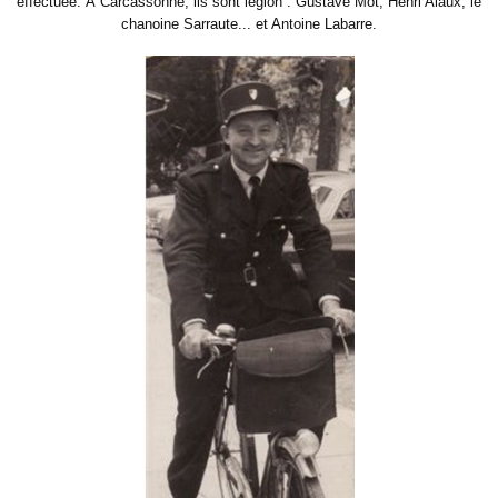
effectuée. À Carcassonne, ils sont légion : Gustave Mot, Henri Alaux, le
chanoine Sarraute... et Antoine Labarre.