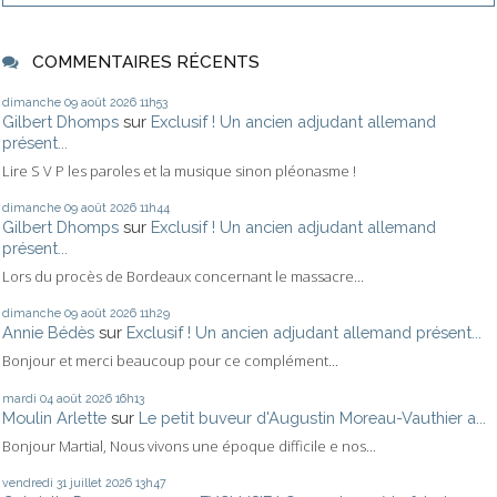
COMMENTAIRES RÉCENTS
dimanche 09
août 2026
11h53
Gilbert Dhomps
sur
Exclusif ! Un ancien adjudant allemand
présent...
Lire S V P les paroles et la musique sinon pléonasme !
dimanche 09
août 2026
11h44
Gilbert Dhomps
sur
Exclusif ! Un ancien adjudant allemand
présent...
Lors du procès de Bordeaux concernant le massacre...
dimanche 09
août 2026
11h29
Annie Bédès
sur
Exclusif ! Un ancien adjudant allemand présent...
Bonjour et merci beaucoup pour ce complément...
mardi 04
août 2026
16h13
Moulin Arlette
sur
Le petit buveur d'Augustin Moreau-Vauthier a...
Bonjour Martial, Nous vivons une époque difficile e nos...
vendredi 31
juillet 2026
13h47