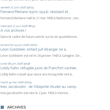
samedi 27
juin 2026
19h29
Fernand Merlane (1900-1944), résistant et...
Fernand Merlane naît le 21 mai 1900 à Narbonne ; ses...
mercredi 17
juin 2026
18h40
A vos archives !
Dans le cadre de futurs article sur la vie quotidienne...
dimanche 14
juin 2026
20h07
Léon Goldstein, enfant juif étranger né à...
Léon Goldstein est né le 24 janvier 1943 à Salsigne. De...
lundi 08
juin 2026
15h38
Liddy Kahn, réfugiée juive de Francfort cachée...
Liddy Kahn n’avait que seize ans lorsqu’elle vint à...
mardi 19
mai 2026
10h29
Inès Jacobsohn : de Villepinte (Aude) au camp...
Ines Jacobsohn est née le 2 juin 1903 à Vienne...
ARCHIVES