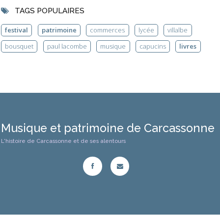
TAGS POPULAIRES
festival
patrimoine
commerces
lycée
villalbe
bousquet
paul lacombe
musique
capucins
livres
Musique et patrimoine de Carcassonne
L'histoire de Carcassonne et de ses alentours