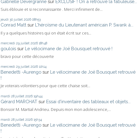
Gabrielle Devergranne
sur
EXCLUSIF ! On a retrouvé la fabuleuse...
Suis éblouie et si reconnaissante . Merci infiniment de...
jeudi 30
juillet 2026
08h53
Conrad Matt
sur
L'héroïsme du Lieutenant américain P. Swank à...
Il y a quelques histoires qui on était écrit sur ces...
mercredi 29
juillet 2026
18h48
goulois
sur
Le vélocimane de Joë Bousquet retrouvé !
bravo pour cette découverte
mercredi 29
juillet 2026
11h14
Benedetti -Aurengo
sur
Le vélocimane de Joë Bousquet retrouvé
!
Je voterais volontiers pour que cette chaise soit...
mardi 28
juillet 2026
19h44
Gérard MARCHAT
sur
Essai d'inventaire des tableaux et objets...
Bonsoir M. Martial Andrieu. Depuis mon mon adolescence,...
mardi 28
juillet 2026
15h34
Benedetti -Aurengo
sur
Le vélocimane de Joë Bousquet retrouvé
!