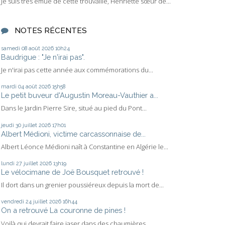
Je suis très émue de cette trouvaille, Henriette sœur de...
NOTES RÉCENTES
samedi 08
août 2026
10h24
Baudrigue : "Je n'irai pas".
Je n'irai pas cette année aux commémorations du...
mardi 04
août 2026
15h58
Le petit buveur d'Augustin Moreau-Vauthier a...
Dans le Jardin Pierre Sire, situé au pied du Pont...
jeudi 30
juillet 2026
17h01
Albert Médioni, victime carcassonnaise de...
Albert Léonce Médioni naît à Constantine en Algérie le...
lundi 27
juillet 2026
13h19
Le vélocimane de Joë Bousquet retrouvé !
Il dort dans un grenier poussiéreux depuis la mort de...
vendredi 24
juillet 2026
16h44
On a retrouvé La couronne de pines !
Voilà qui devrait faire jaser dans des chaumières....