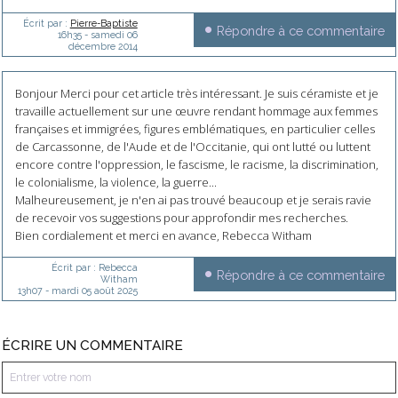
Écrit par :
Pierre-Baptiste
Répondre à ce commentaire
16h35
-
samedi 06
décembre 2014
Bonjour Merci pour cet article très intéressant. Je suis céramiste et je
travaille actuellement sur une œuvre rendant hommage aux femmes
françaises et immigrées, figures emblématiques, en particulier celles
de Carcassonne, de l'Aude et de l'Occitanie, qui ont lutté ou luttent
encore contre l'oppression, le fascisme, le racisme, la discrimination,
le colonialisme, la violence, la guerre...
Malheureusement, je n'en ai pas trouvé beaucoup et je serais ravie
de recevoir vos suggestions pour approfondir mes recherches.
Bien cordialement et merci en avance, Rebecca Witham
Écrit par :
Rebecca
Répondre à ce commentaire
Witham
13h07
-
mardi 05
août 2025
ÉCRIRE UN COMMENTAIRE