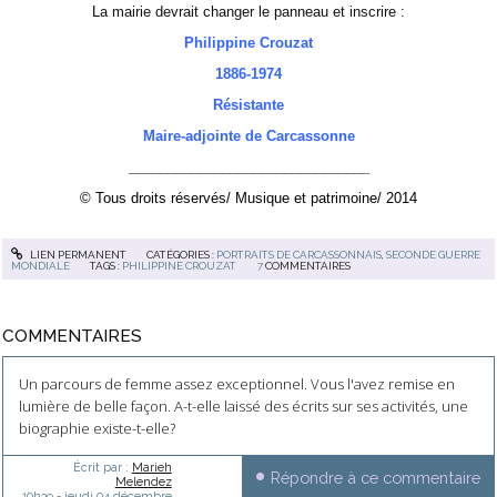
La mairie devrait changer le panneau et inscrire :
Philippine Crouzat
1886-1974
Résistante
Maire-adjointe de Carcassonne
_______________________________
© Tous droits réservés/ Musique et patrimoine/ 2014
LIEN PERMANENT
CATÉGORIES :
PORTRAITS DE CARCASSONNAIS
,
SECONDE GUERRE
MONDIALE
TAGS :
PHILIPPINE CROUZAT
7
COMMENTAIRES
COMMENTAIRES
Un parcours de femme assez exceptionnel. Vous l'avez remise en
lumière de belle façon. A-t-elle laissé des écrits sur ses activités, une
biographie existe-t-elle?
Écrit par :
Marieh
Répondre à ce commentaire
Melendez
10h39
-
jeudi 04
décembre