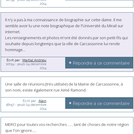
2014
Il n'y a pas à ma connaissance de biographie sur cette dame. Il me
semble avoir lu une note biographique de l'Université du Mirail sur
internet.
Les renseignements et photos m'ont été donnés par son petit-fils qui
souhaite depuis longtemps que la ville de Carcassonne lui rende
hommage...
Écrit par :
Martial Andrieu
Répondre à ce commentaire
10h54
-
jeudi 04
décembre
2014
Une salle de réunions (très utilisée) de la Mairie de Carcassonne, à
son nom, existe également rue Aimé Ramond.
Écrit par :
Alain
Répondre à ce commentaire
16h57
-
jeudi 04
décembre
2014
MERCI pour toutes vos recherches ...... tant de choses de notre région
que l'on ignore.....