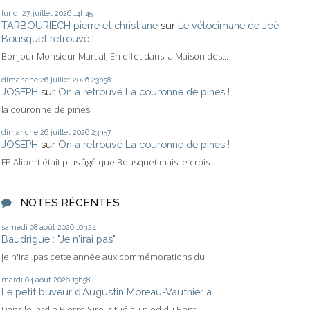
lundi 27
juillet 2026
14h45
TARBOURIECH pierre et christiane
sur
Le vélocimane de Joë
Bousquet retrouvé !
Bonjour Monsieur Martial, En effet dans la Maison des...
dimanche 26
juillet 2026
23h58
JOSEPH
sur
On a retrouvé La couronne de pines !
la couronne de pines
dimanche 26
juillet 2026
23h57
JOSEPH
sur
On a retrouvé La couronne de pines !
FP Alibert était plus âgé que Bousquet mais je crois...
NOTES RÉCENTES
samedi 08
août 2026
10h24
Baudrigue : "Je n'irai pas".
Je n'irai pas cette année aux commémorations du...
mardi 04
août 2026
15h58
Le petit buveur d'Augustin Moreau-Vauthier a...
Dans le Jardin Pierre Sire, situé au pied du Pont...