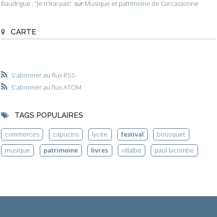
Baudrigue : ”Je n'irai pas”.
sur
Musique et patrimoine de Carcassonne
CARTE
S'abonner au flux RSS
S'abonner au flux ATOM
TAGS POPULAIRES
commerces
capucins
lycée
festival
bousquet
musique
patrimoine
livres
villalbe
paul lacombe