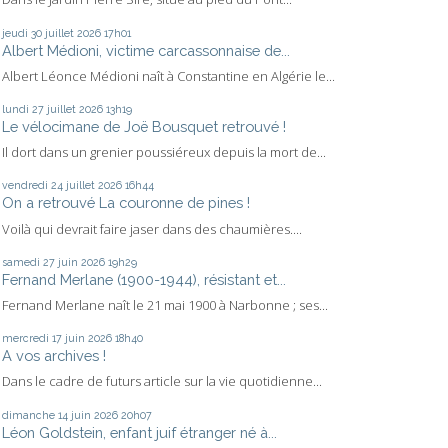
jeudi 30
juillet 2026
17h01
Albert Médioni, victime carcassonnaise de...
Albert Léonce Médioni naît à Constantine en Algérie le...
lundi 27
juillet 2026
13h19
Le vélocimane de Joë Bousquet retrouvé !
Il dort dans un grenier poussiéreux depuis la mort de...
vendredi 24
juillet 2026
16h44
On a retrouvé La couronne de pines !
Voilà qui devrait faire jaser dans des chaumières....
samedi 27
juin 2026
19h29
Fernand Merlane (1900-1944), résistant et...
Fernand Merlane naît le 21 mai 1900 à Narbonne ; ses...
mercredi 17
juin 2026
18h40
A vos archives !
Dans le cadre de futurs article sur la vie quotidienne...
dimanche 14
juin 2026
20h07
Léon Goldstein, enfant juif étranger né à...