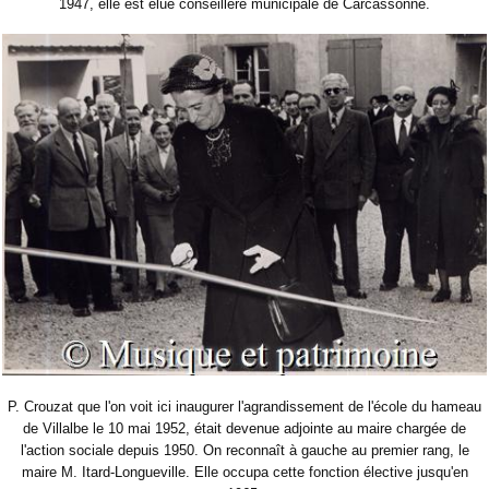
1947, elle est élue conseillère municipale de Carcassonne.
P. Crouzat que l'on voit ici inaugurer l'agrandissement de l'école du hameau
de Villalbe le 10 mai 1952, était devenue adjointe au maire chargée de
l'action sociale depuis 1950. On reconnaît à gauche au premier rang, le
maire M. Itard-Longueville. Elle occupa cette fonction élective jusqu'en