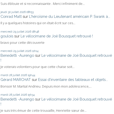
Suis éblouie et si reconnaissante . Merci infiniment de...
jeudi 30
juillet 2026
08h53
Conrad Matt
sur
L'héroïsme du Lieutenant américain P. Swank à...
Il y a quelques histoires qui on était écrit sur ces...
mercredi 29
juillet 2026
18h48
goulois
sur
Le vélocimane de Joë Bousquet retrouvé !
bravo pour cette découverte
mercredi 29
juillet 2026
11h14
Benedetti -Aurengo
sur
Le vélocimane de Joë Bousquet retrouvé
!
Je voterais volontiers pour que cette chaise soit...
mardi 28
juillet 2026
19h44
Gérard MARCHAT
sur
Essai d'inventaire des tableaux et objets...
Bonsoir M. Martial Andrieu. Depuis mon mon adolescence,...
mardi 28
juillet 2026
15h34
Benedetti -Aurengo
sur
Le vélocimane de Joë Bousquet retrouvé
!
Je suis très émue de cette trouvaille, Henriette sœur de...