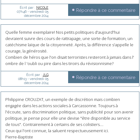
Écrit par :
NICOLE
Répondre à ce commentaire
07h46
-
vendredi 05
décembre 2014
Quelle femme exemplaire! Nos petits politiques d'aujourd'hui
devraient suivre des cours de rattrapage, une sorte de formation, un
catéchisme laïque de la citoyenneté. Après, la différence s'appelle le
courage, la générosité.
Combien de héros que l'on disait terroristes resteront à jamais dans l'
ombre de l 'oubli ou pire dans les tiroirs du révisionnisme?
Écrit par :
JLG
Répondre à ce commentaire
08h13
-
vendredi 05
décembre 2014
Philippine CROUZAT, un exemple de discrétion mais combien
engagée dans les actions sociales à Carcassonne. Toujours à
l'écoute, sans discrimination politique, sans publicité pour son avenir
politique, je pense pour elle une devise "être disponible au service
de tous". Contrairement à certains de ses colistiers....
Ceux qui l'ont connue, la saluent respectueusement ici.
Pierre-Baptiste