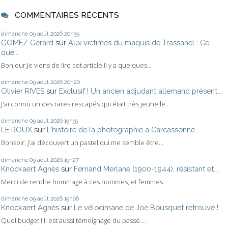
COMMENTAIRES RÉCENTS
dimanche 09
août 2026
20h59
GOMEZ Gérard
sur
Aux victimes du maquis de Trassanel : Ce
que...
Bonjour,Je viens de lire cet article.Il y a quelques...
dimanche 09
août 2026
20h20
Olivier RIVES
sur
Exclusif ! Un ancien adjudant allemand présent...
J'ai connu un des rares rescapés qui était très jeune le...
dimanche 09
août 2026
19h55
LE ROUX
sur
L'histoire de la photographie à Carcassonne...
Bonsoir, j'ai découvert un pastel qui me semble être...
dimanche 09
août 2026
19h27
Knockaert Agnès
sur
Fernand Merlane (1900-1944), résistant et...
Merci de rendre hommage à ces hommes, et femmes.
dimanche 09
août 2026
19h06
Knockaert Agnès
sur
Le vélocimane de Joë Bousquet retrouvé !
Quel budget ! Il est aussi témoignage du passé....