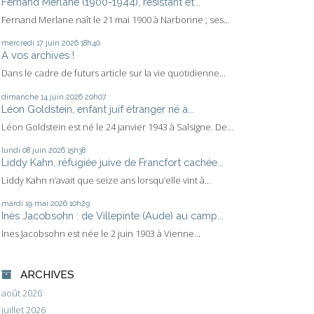
Fernand Merlane (1900-1944), résistant et...
Fernand Merlane naît le 21 mai 1900 à Narbonne ; ses...
mercredi 17
juin 2026
18h40
A vos archives !
Dans le cadre de futurs article sur la vie quotidienne...
dimanche 14
juin 2026
20h07
Léon Goldstein, enfant juif étranger né à...
Léon Goldstein est né le 24 janvier 1943 à Salsigne. De...
lundi 08
juin 2026
15h38
Liddy Kahn, réfugiée juive de Francfort cachée...
Liddy Kahn n’avait que seize ans lorsqu’elle vint à...
mardi 19
mai 2026
10h29
Inès Jacobsohn : de Villepinte (Aude) au camp...
Ines Jacobsohn est née le 2 juin 1903 à Vienne...
ARCHIVES
août 2026
juillet 2026