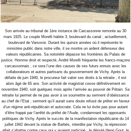
Son arrivée au tribunal de 1ère instance de Carcassonne remonte au 30
mars 1925. Le couple Morelli habite 3, boulevard du canal ; actuellement,
boulevard de Varsovie. Durant les quinze années où il représente le
ministère public dans notre ville, il se montre un ardent défenseur des
valeurs républicaines. Sa notoriété dépasse les frontières du Palais de
justice. Homme droit et respecté, André Morelli fréquente les francs-maçons
carcassonnais ; ce sera l’une des causes de ses futurs ennuis avec les
collaborateurs et autres partisans du gouvernement de Vichy. Après la
défaite de juin 1940, le procureur fait valoir ses droits à la retraite ; il est
alors âgé de 65 ans. Son activité de magistrat cesse définitivement en
novembre 1940, soit quelques mois après l’arrivée au pouvoir de Pétain. Sa
retraite lui permet de ne pas avoir à se soumettre au serment d’obéissance
au chef de l’Etat ; serment qu’il aurait sans doute refusé de prêter en faveur
d’un régime anti-républicain et autocrate. Cela ne lui évite pas pour autant
d’être frappé par l’arrêté du préfet de l’Aude, condamnant les opposants
politiques de Vichy. Après le succès de la manifestation républicaine du 14
juillet 1942 devant la statue de Barbès, interdite par Vichy, la répression
allait s’abattre contre ceux qui y avaient participé : le député Henri Gout, le