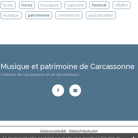
lycée
livres
bousquet
capucins
festival
villalbe
musique
patrimoine
commerces
paul lacombe
Musique et patrimoine de Carcassonne
L'histoire de Carcassonne et de ses alentours
Déclarer un contenu illicite
|
Mentions légales de ce blog
En poursuivant votre navigation sur ce site, vous acceptez l'utilisation de