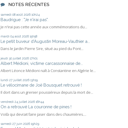
NOTES RÉCENTES
samedi 08
août 2026
10h24
Baudrigue : "Je n'irai pas".
Je n'irai pas cette année aux commémorations du...
mardi 04
août 2026
15h58
Le petit buveur d'Augustin Moreau-Vauthier a...
Dans le Jardin Pierre Sire, situé au pied du Pont...
jeudi 30
juillet 2026
17h01
Albert Médioni, victime carcassonnaise de...
Albert Léonce Médioni naît à Constantine en Algérie le...
lundi 27
juillet 2026
13h19
Le vélocimane de Joë Bousquet retrouvé !
Il dort dans un grenier poussiéreux depuis la mort de...
vendredi 24
juillet 2026
16h44
On a retrouvé La couronne de pines !
Voilà qui devrait faire jaser dans des chaumières....
samedi 27
juin 2026
19h29