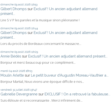
dimanche 09
août 2026
11h53
Gilbert Dhomps
sur
Exclusif ! Un ancien adjudant allemand
présent...
Lire S V P les paroles et la musique sinon pléonasme !
dimanche 09
août 2026
11h44
Gilbert Dhomps
sur
Exclusif ! Un ancien adjudant allemand
présent...
Lors du procès de Bordeaux concernant le massacre...
dimanche 09
août 2026
11h29
Annie Bédès
sur
Exclusif ! Un ancien adjudant allemand présent...
Bonjour et merci beaucoup pour ce complément...
mardi 04
août 2026
16h13
Moulin Arlette
sur
Le petit buveur d'Augustin Moreau-Vauthier a...
Bonjour Martial, Nous vivons une époque difficile e nos...
vendredi 31
juillet 2026
13h47
Gabrielle Devergranne
sur
EXCLUSIF ! On a retrouvé la fabuleuse...
Suis éblouie et si reconnaissante . Merci infiniment de...