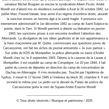
sénateur Michel Bruguier ou encore le syndicaliste Albert Picolo. André
Morelli est d’abord mis en résidence surveillée à Axat le 26 octobre 1942. Le
préfet Marc Freund-Valade, bras armé d’un régime d’extrême droite, alourdit
la sanction envers un homme âgé à la santé fragile. Il prononce son
internement administratif le 1er décembre 1942 au camp de Saint-Sulpice-la-
pointe, dans le Tarn. Si Morelli parvient à obtenir sa libération en janvier
1943, les sanctions prises à son encontre éveillent l’attention des
Allemands. La divulgation de ses idées gaullistes et de son appartenance à
la franc-maçonnerie par M. Quitte, commissaire aux questions juives de
Carcassonne, ont fait les échos du journal antisémite « Je suis partout ».
Sur ordre du KDS de Montpellier, la police allemande se saisit d’André
Morelli chez lui, le 8 septembre 1943. Détenu à la caserne de la Lauwe à
Montpellier, il est expédié au camp de Compiègne. Le 20 juin 1944, il fait
partie du convoi de déportés en direction du camp de concentration de
Dachau en Allemagne. Il n’en reviendra pas. Touché par l’épidémie de
Typhus, il meurt le 17 février 1945 à l’intérieur du block 30, chambre 4. Il est
incinéré le même jour.
Le jardin sur le devant du Palais de justice de
Carcassonne porte le nom de Square André Erasme Morelli.
_________________________________
© Tous droits réservés / Musique et patrimoine / 2025