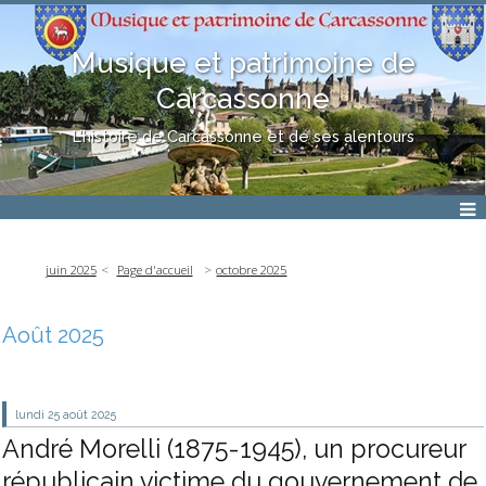
Musique et patrimoine de
Carcassonne
L'histoire de Carcassonne et de ses alentours
juin 2025
Page d'accueil
octobre 2025
Août 2025
lundi 25
août 2025
André Morelli (1875-1945), un procureur
républicain victime du gouvernement de