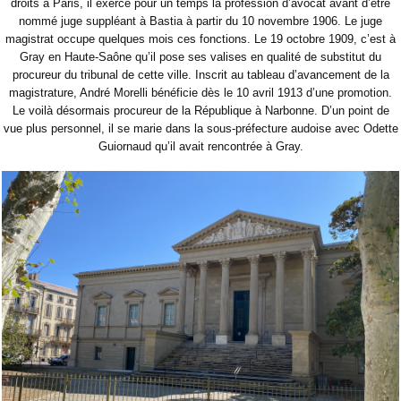
droits à Paris, il exerce pour un temps la profession d’avocat avant d’être
nommé juge suppléant à Bastia à partir du 10 novembre 1906. Le juge
magistrat occupe quelques mois ces fonctions. Le 19 octobre 1909, c’est à
Gray en Haute-Saône qu’il pose ses valises en qualité de substitut du
procureur du tribunal de cette ville. Inscrit au tableau d’avancement de la
magistrature, André Morelli bénéficie dès le 10 avril 1913 d’une promotion.
Le voilà désormais procureur de la République à Narbonne. D’un point de
vue plus personnel, il se marie dans la sous-préfecture audoise avec Odette
Guiornaud qu’il avait rencontrée à Gray.