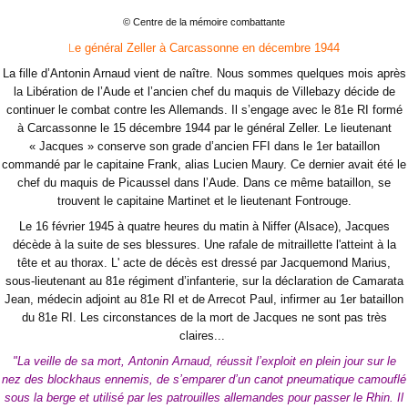
© Centre de la mémoire combattante
L
e général Zeller à Carcassonne en décembre 1944
La fille d’Antonin Arnaud vient de naître. Nous sommes quelques mois après
la Libération de l’Aude et l’ancien chef du maquis de Villebazy décide de
continuer le combat contre les Allemands. Il s’engage avec le 81e RI formé
à Carcassonne le 15 décembre 1944 par le général Zeller. Le lieutenant
« Jacques » conserve son grade d’ancien FFI dans le 1er bataillon
commandé par le capitaine Frank, alias Lucien Maury. Ce dernier avait été le
chef du maquis de Picaussel dans l’Aude. Dans ce même bataillon, se
trouvent le capitaine Martinet et le lieutenant Fontrouge.
Le 16 février 1945 à quatre heures du matin à Niffer (Alsace), Jacques
décède à la suite de ses blessures. Une rafale de mitraillette l'atteint à la
tête et au thorax. L' acte de décès est dressé par Jacquemond Marius,
sous-lieutenant au 81e régiment d’infanterie, sur la déclaration de Camarata
Jean, médecin adjoint au 81e RI et de Arrecot Paul, infirmer au 1er bataillon
du 81e RI. Les circonstances de la mort de Jacques ne sont pas très
claires...
"La veille de sa mort, Antonin Arnaud, réussit l’exploit en plein jour sur le
nez des blockhaus ennemis, de s’emparer d’un canot pneumatique camouflé
sous la berge et utilisé par les patrouilles allemandes pour passer le Rhin. Il