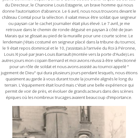
du Directeur, le Chanoine Louis Estagerie, un brave homme qui nous
donne l'autorisation d'absence. Le 6 avril, nous nous trouvons devant le
château Comtal pour la sélection. il valait mieux être soldat que seigneur
ou paysan car le cachet journalier était plus élevé. Le 7 avril, je me
retrouve dans le chemin de ronde déguisé en paysan à côté de Jean
Marais qui se glissait au pied de la muraille pour une courte scène. Le
lendemain j'étais costumé en seigneur placé dans la tribune du tournoi,
le 9 était repos dominical et le 10, j'assistais à l'arrivée du Roi à Péronne,
Louis XI joué par Jean-Louis Barrault (montée vers la porte d'Aude) Les
autres jours mon copain Bernard et moi avions réussi à être sélectionné
pour un rôle de soldat et nous avons assisté au tournoi appelé "
jugement de Dieu" qui dura plusieurs jours pendant lesquels, nous étions
quasiment au garde à vous durant toute la journée alignés le long du
terrain. L'équipement était lourd mais c'était une belle expérience qui
permit de voir de près, et évoluer de grands acteurs dans des scènes
épiques où les nombreux trucages avaient beaucoup d'importance.