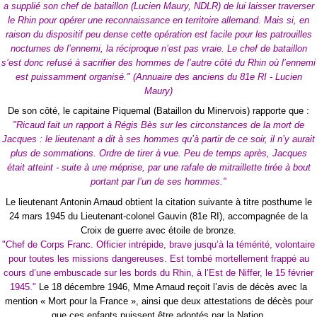
a supplié son chef de bataillon (Lucien Maury, NDLR) de lui laisser traverser
le Rhin pour opérer une reconnaissance en territoire allemand. Mais si, en
raison du dispositif peu dense cette opération est facile pour les patrouilles
nocturnes de l’ennemi, la réciproque n’est pas vraie. Le chef de bataillon
s’est donc refusé à sacrifier des hommes de l’autre côté du Rhin où l’ennemi
est puissamment organisé." (Annuaire des anciens du 81e RI - Lucien
Maury)
De son côté, le capitaine Piquemal (Bataillon du Minervois) rapporte que :
"Ricaud fait un rapport à Régis Bès sur les circonstances de la mort de
Jacques : le lieutenant a dit à ses hommes qu’à partir de ce soir, il n’y aurait
plus de sommations. Ordre de tirer à vue. Peu de temps après, Jacques
était atteint - suite à une méprise, par une rafale de mitraillette tirée à bout
portant par l’un de ses hommes."
Le lieutenant Antonin Arnaud obtient la citation suivante à titre posthume le
24 mars 1945 du Lieutenant-colonel Gauvin (81e RI), accompagnée de la
Croix de guerre avec étoile de bronze.
"Chef de Corps Franc. Officier intrépide, brave jusqu’à la témérité, volontaire
pour toutes les missions dangereuses. Est tombé mortellement frappé au
cours d’une embuscade sur les bords du Rhin, à l’Est de Niffer, le 15 février
1945."
Le 18 décembre 1946, Mme Arnaud reçoit l’avis de décès avec la
mention « Mort pour la France », ainsi que deux attestations de décès pour
que ces enfants puissent être adoptés par la Nation.