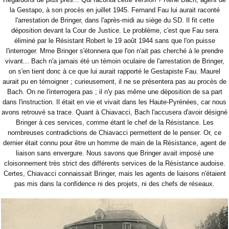
la Gestapo, à son procès en juillet 1945. Fernand Fau lui aurait raconté
l'arrestation de Bringer, dans l'après-midi au siège du SD. Il fit cette
déposition devant la Cour de Justice. Le problème, c'est que Fau sera
éliminé par le Résistant Robert le 19 août 1944 sans que l'on puisse
l'interroger. Mme Bringer s'étonnera que l'on n'ait pas cherché à le prendre
vivant... Bach n'a jamais été un témoin oculaire de l'arrestation de Bringer,
on s'en tient donc à ce que lui aurait rapporté le Gestapiste Fau. Maurel
aurait pu en témoigner ; curieusement, il ne se présentera pas au procès de
Bach. On ne l'interrogera pas ; il n'y pas même une déposition de sa part
dans l'instruction. Il était en vie et vivait dans les Haute-Pyrénées, car nous
avons retrouvé sa trace. Quant à Chiavacci, Bach l'accusera d'avoir désigné
Bringer à ces services, comme étant le chef de la Résistance. Les
nombreuses contradictions de Chiavacci permettent de le penser. Or, ce
dernier était connu pour être un homme de main de la Résistance, agent de
liaison sans envergure. Nous savons que Bringer avait imposé une
cloisonnement très strict des différents services de la Résistance audoise.
Certes, Chiavacci connaissait Bringer, mais les agents de liaisons n'étaient
pas mis dans la confidence ni des projets, ni des chefs de réseaux.