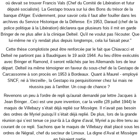
où devait se trouver Francis Vals (Chef du Comité de Libération et futur
député socialiste). La Gestapo trouva sur lui des Bons du trésor de la
banque d'Alger. Evidemment, pour savoir cela il faut aller fouiller dans les
archives du Service Historique de la Défense. En 1953, Daraud (chef de la
police politique à la Libération) déclarera que plusieurs fois il mit en garde
Bringer de ne plus aller à la clinique Delteil. Qu'il ne voulut pas l'écouter. Que
lui-même ne s'y rendait plus depuis longtemps, cela lui faisait peur."
Cette thèse complotiste peut être renforcée par le fait que Chiavacci et
Delteil ne partiront pas à Baudrigues le 19 août 1944. Au lieu d'être exécutés
avec Bringer et Ramond, il seront relâchés par les Allemands lors de leur
départ. Delteil ira même témoigner en faveur du sous-chef de la Gestapo de
Carcassonne à son procès en 1953 à Bordeaux. Quant à Maurel - employé
SNCF, né à Verzeille-, la Gestapo ira perquisitionner chez lui mais ne
réussira pas à l'arrêter. Un coup de chance ?
Revenons un peu à l'ordre de repli qu'aurait demandé par lettre Jacques à
Jean Bringer...Ceci est une pure invention, car la veille (28 juillet 1944) le
maquis de Villebazy s’était déjà replié sur Missègre. Il n’avait pas besoin
des ordres de Myriel puisqu’il s’était déjà replié. De plus, lors de la grande
réunion qui s’est tenue ce jour-là à La digne d’aval, Myriel a pu être tenu au
courant de ce repli. Sachons que le maquis de Villebazy était placé sous les
ordres de Négrail, chef du secteur de Limoux. La digne d’Aval et Missègre
en faisaient partie.