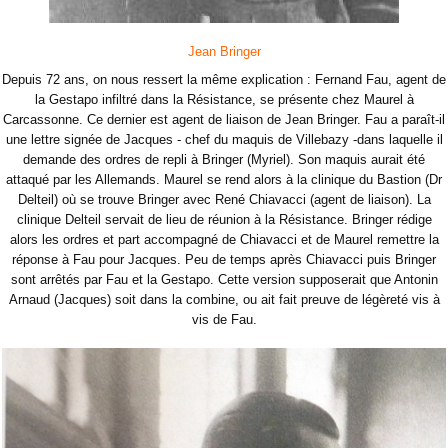
Jean Bringer
Depuis 72 ans, on nous ressert la même explication : Fernand Fau, agent de
la Gestapo infiltré dans la Résistance, se présente chez Maurel à
Carcassonne. Ce dernier est agent de liaison de Jean Bringer. Fau a paraît-il
une lettre signée de Jacques - chef du maquis de Villebazy -dans laquelle il
demande des ordres de repli à Bringer (Myriel). Son maquis aurait été
attaqué par les Allemands. Maurel se rend alors à la clinique du Bastion (Dr
Delteil) où se trouve Bringer avec René Chiavacci (agent de liaison). La
clinique Delteil servait de lieu de réunion à la Résistance. Bringer rédige
alors les ordres et part accompagné de Chiavacci et de Maurel remettre la
réponse à Fau pour Jacques. Peu de temps après Chiavacci puis Bringer
sont arrêtés par Fau et la Gestapo. Cette version supposerait que Antonin
Arnaud (Jacques) soit dans la combine, ou ait fait preuve de légèreté vis à
vis de Fau.