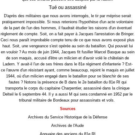
Tué ou assassiné
D'après des militaires que nous avons interrogés, le tir par méprise serait
pratiquement impossible. Si nous retenions l'hypothèse d'un acte volontaire
de la part de l'un des hommes, il faudrait étudier les raisons d'un éventuel
règlement de compte. Soit, on a fait payer à Jacques l'arrestation de Bringer.
Ceci nous paraît improbable compte tenu de ce que nous avons exposé plus
haut. Soit, une vengeance s'est opérée au sein du bataillon. Qui pouvait lui
en vouloir ? Au mois de juin 1944, Jacques fit fusiller Marcel Basque au sein
de son maquis, accusé d'être un milicien et d'avoir volé le châtelain de
Ladern. Y avait-il l'un de ses frères dans le 81e régiment d'infanterie ? Est-
ce l'œuvre d'un résistant ayant, comme beaucoup, rejoint le maquis en juillet
1944, où d'un milicien engagé dans le bataillon pour se blanchir de ses
fautes ? Notons la présence de B dans le 2e bataillon du 81e RI qui
transporta le corps du capitaine Charpentier, assassiné dans la clinique
Delteil le 6 septembre 44. Il y a aussi M qui sera condamné en 1952 par le
tribunal militaire de Bordeaux pour assassinats et vols.
Sources
Archives du Service Historique de la Défense
Archives de l'Aude
Annuaire des anciens du 81e RI