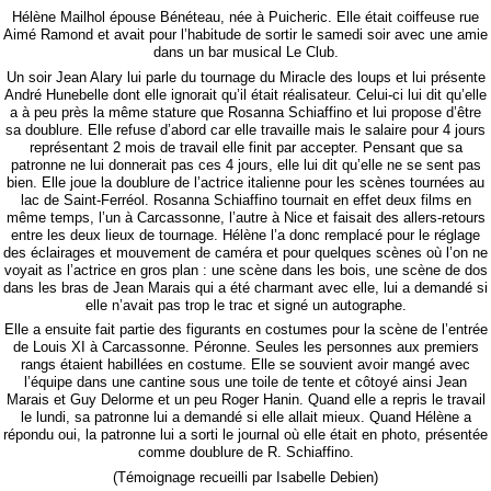
Hélène Mailhol épouse Bénéteau, née à Puicheric. Elle était coiffeuse rue
Aimé Ramond et avait pour l’habitude de sortir le samedi soir avec une amie
dans un bar musical Le Club.
Un soir Jean Alary lui parle du tournage du Miracle des loups et lui présente
André Hunebelle dont elle ignorait qu’il était réalisateur. Celui-ci lui dit qu’elle
a à peu près la même stature que Rosanna Schiaffino et lui propose d’être
sa doublure. Elle refuse d’abord car elle travaille mais le salaire pour 4 jours
représentant 2 mois de travail elle finit par accepter. Pensant que sa
patronne ne lui donnerait pas ces 4 jours, elle lui dit qu’elle ne se sent pas
bien. Elle joue la doublure de l’actrice italienne pour les scènes tournées au
lac de Saint-Ferréol. Rosanna Schiaffino tournait en effet deux films en
même temps, l’un à Carcassonne, l’autre à Nice et faisait des allers-retours
entre les deux lieux de tournage. Hélène l’a donc remplacé pour le réglage
des éclairages et mouvement de caméra et pour quelques scènes où l’on ne
voyait as l’actrice en gros plan : une scène dans les bois, une scène de dos
dans les bras de Jean Marais qui a été charmant avec elle, lui a demandé si
elle n’avait pas trop le trac et signé un autographe.
Elle a ensuite fait partie des figurants en costumes pour la scène de l’entrée
de Louis XI à Carcassonne. Péronne. Seules les personnes aux premiers
rangs étaient habillées en costume.
Elle se souvient avoir mangé avec
l’équipe dans une cantine sous une toile de tente et côtoyé ainsi Jean
Marais et Guy Delorme et un peu Roger Hanin.
Quand elle a repris le travail
le lundi, sa patronne lui a demandé si elle allait mieux. Quand Hélène a
répondu oui, la patronne lui a sorti le journal où elle était en photo, présentée
comme doublure de R. Schiaffino.
(Témoignage recueilli par Isabelle Debien)