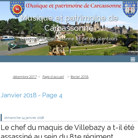
Musique et patrimoine de
Carcassonne
L'histoire de Carcassonne et de ses alentours
décembre 2017
Page d'accueil
février 2018
Janvier 2018
- Page 4
dimanche 14
janvier 2018
Le chef du maquis de Villebazy a t-il été
assassiné au sein du 81e régiment