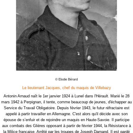
© Elodie Bérard
Le lieutenant Jacques, chef du maquis de Villebazy
Antonin Arnaud naît le 1er janvier 1924 à Lunel dans l'Hérault. Marié le 28
mars 1942 à Perpignan, il tente, comme beaucoup de jeunes, d'échapper au
Service du Travail Obligatoire. Depuis février 1943, le futur réfractaire est
appelé à partir travailler en Allemagne. C'est alors qu'il décide avec son
épouse de s’enfuir et de rejoindre un maquis en Haute-Savoie. Il participe
aux combats des Glières opposant à partir de février 1944, la Résistance à
la Milice française. Arrêté par les troupes de Joseph Darnand. Il est gardé