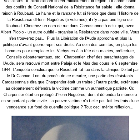
socialistes. Il fallait d'abord libérer militairement la région. La commission
des conflits du Conseil National de la Résistance fut saisie ; elle donna
raison à Roubaud. La haine et la rancune fut si féroce que dans l'Histoire de
la Résistance d'Henri Noguères (5 volumes), il n'y a pas une ligne sur
Roubaud. Cherchez un nom de rue dans Carcassonne à celui qui, avec
Albert Picolo - un autre oublié - organisa la Résistance dans notre ville. Vous
n'en trouverez pas... Plus la Libération de l'Aude approcha et plus la
politique d'avant-guerre reprit ses droits. Au sein des comités, on plaça les
hommes pour remplacer les Vichystes à la tête des mairies, préfecture,
Conseils départementaux, etc.
Charpentier, chef des parachutages de
l'Aude, sera retrouvé mort entre Palaja et le Mas des cours le 6 septembre
1944. L'enquête conclura que le Résistant fut tué dans la clinique Delteil par
le Dr Cannac. Lors du procès de ce meurtre, une partie des résistants
Carcassonnais dira que Charpentier était un traitre ; l'autre partie, extérieure
au département défendra la victime comme un authentique patriote. Or,
Charpentier était un protégé d'Henri Noguères, dont il défendra la mémoire
en se portant partie civile. La pauvre victime n'a t-elle pas fait les frais d'une
vengeance sur fond de querelle politique ? Tout ceci mérite réflexion...