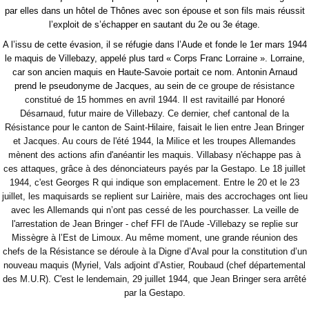
par elles dans un hôtel de Thônes avec son épouse et son fils mais réussit
l’exploit de s’échapper en sautant du 2e ou 3e étage.
A l’issu de cette évasion, il se réfugie dans l’Aude et fonde le 1er mars 1944
le maquis de Villebazy, appelé plus tard « Corps Franc Lorraine ». Lorraine,
car son ancien maquis en Haute-Savoie portait ce nom. Antonin Arnaud
prend le pseudonyme de Jacques, au sein de
ce groupe de résistance
constitué de 15 hommes en avril 1944. Il est ravitaillé par Honoré
Désarnaud, futur maire de Villebazy. Ce dernier, chef cantonal de la
Résistance pour le canton de Saint-Hilaire, faisait le lien entre Jean Bringer
et Jacques. Au cours de l'été 1944, la Milice et les troupes Allemandes
mènent des actions afin d'anéantir les maquis. Villabasy n'échappe pas à
ces attaques, grâce à des dénonciateurs payés par la Gestapo. Le 18 juillet
1944, c'est Georges R qui indique son emplacement. Entre le 20 et le 23
juillet, les maquisards se replient sur Lairière, mais des accrochages ont lieu
avec les Allemands qui n’ont pas cessé de les pourchasser. La veille de
l'arrestation de Jean Bringer - chef FFI de l'Aude -Villebazy se replie sur
Missègre à l’Est de Limoux. Au même moment, une grande réunion des
chefs de la Résistance se déroule à la Digne d’Aval pour la constitution d’un
nouveau maquis (Myriel, Vals adjoint d’Astier, Roubaud (chef départemental
des M.U.R). C'est le lendemain, 29 juillet 1944, que Jean Bringer sera arrêté
par la Gestapo.