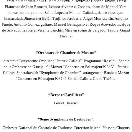
création mondiale de la Cuadra de Séville. Textes de Concha Tavora, Danse
Flamenca de Juan Romero, Léonor Alvarez et Ossorio, chant de Manuel Vera,
danse contemporaine: Salud Lopez et Manuel Cañadas, danse classique:
Immaculada Jimenez et Belén Trujillo, acrobatie: Angel
Monteseirin, Antonio
Parejo, Antonio Gomez, guitare: Manuel Berraquero et Roque Acevedo, musique
de Salvador Tavora et Vicente Sanchis. Mise en scène de Salvador Tavora. Grand
Théâtre.
“Orchestre de Chambre de Moscou”
directeur Constantine Orbelian; “Patrick Gallois”. Programme: Rossini “Sonate
pour Orchestre en G majeur”; Mozart “Concerto en Sol majeur K 313” - Patrick
Gallois; Shostakovich “Symphonie de Chambre”- arrangement Barshai; Mozart
“Concerto en Ré majeur K 314”
Patrick Gallois. Grand Théâtre.
“Bernard Lavilliers”
Grand Théâtre.
“9ème Symphonie de Beethoven”.
Orchestre National du Capitole de Toulouse. Direction Michel Plasson. Choeurs