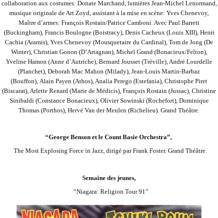
collaboration aux
costumes: Donate Marchand, lumières Jean-Michel Lenormand,
musique originale de Art
Zoyd, assistant à la mise en scène: Yves Chenevoy,
Maître d’armes: François
Rostain/Patrice Camboni. Avec Paul Barrett
(Buckingham), Francis Boulogne (Boistracy),
Denis Cacheux (Louis XIII), Henri
Cachia (Aramis), Yves Chenevoy (Mousquetaire du
Cardinal), Tom de Jong (De
Winter), Christian Gonon (D’Artagnan), Michel Grand
(Bonacieux/Felton),
Yveline Hamon (Anne d’Autriche), Bernard Jousset (Tréville), André
Lourdelle
(Planchet), Deborah Mac Mahon (Milady), Jean-Louis Martin-Barbaz
(Bouffon),
Alain Payen (Athos), Analia Perego (Estefania), Christophe Piret
(Biscarat), Arlette
Renard (Marie de Médicis), François Rostain (Jussac), Christine
Sinibaldi (Constance
Bonacieux), Olivier Sowinski (Rochefort), Dominique
Thomas (Porthos), Hervé Van der
Meulen (Richelieu). Grand Théâtre.
“George Benson et le Count Basie Orchestra”,
The Most Explosing Force in Jazz, dirigé par Frank Foster. Grand Théâtre.
Semaine des jeunes,
“Niagara: Religion Tour 91”