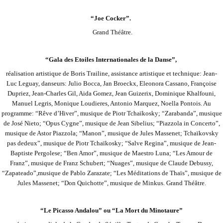
“Joe Cocker”.
Grand Théâtre.
“Gala des Etoiles Internationales de la Danse”,
réalisation artistique de Boris Trailine, assistance artistique et technique: Jean-
Luc Leguay, danseurs: Julio Bocca, Jan Broeckx, Eleonora Cassano, Françoise
Dupriez, Jean-Charles Gil, Aida Gomez, Jean Guizerix, Dominique Khalfouni,
Manuel Legris, Monique Loudieres, Antonio
Marquez, Noella Pontois. Au
programme: “Rêve d’Hiver”, musique de Piotr Tchaïkosky; “Zarabanda”, musique
de José Nieto; “Opus Cygne”, musique de Jean Sibelius; “Piazzola in Concerto”,
musique de Astor Piazzola; “Manon”, musique de Jules Massenet; Tchaïkovsky
pas de
deux”, musique de Piotr Tchaïkosky; “Salve Regina”, musique de Jean-
Baptiste Pergolese; “Ben Amor”, musique de Maestro Luna; “Les Amour de
Franz”, musique de Franz Schubert; “Nuages”, musique de Claude Debussy,
“Zapateado”,
musique de Pablo Zarazate; “Les Méditations de Thaïs”, musique de
Jules Massenet; “Don Quichotte”, musique de Minkus. Grand Théâtre.
“Le Picasso Andalou” ou “La Mort du Minotaure”