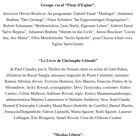
Groupe vocal “Fleur d’Espine”,
direction Olivier Boulicot. Au programme: Gabriel Fauré “Madrigal”; Johannes
Brahms “Drei Gesänge”; Franz Schubert “Im Gegenwartigen Vergangenes”;
Robert Schumann “Heidenröslein, Gute Nacht, Zigeuner Leben”; Gabriel Fauré
“Salve Regina”; Johannes Brahms “Warum
ist das Licht”; Anton Bruckner “Locus
Iste, Ave Maria”; Félix Mendelssohn “Sechs Sprüche”, pour Choeur à huit voix.
Eglise Saint-Gimer.
“Le Livre de Christophe Colomb”
de Paul Claudel, par le Théâtre du Versant, mise en scène de Gaël Rabas,
rélisation de Raoul Sangla, musique originale de Pierre Cabalette, assistant:
Ramon Albistur, décors: Evelyne Herisson, Eric Maurus, Francine Porteu de la
Morandiere, Jacky Rivoal, iconographie: Devy
Tuszynsky, costumes: Esther
Carrizo, Céline Malbose, Aublone Rivoal, régie: Enrico Maamaatuaiahutapu,
administration Martine Lamouroux et Nathalie Salaberry. Avec Jean-Claude
Durand (Christophe Colomb), Maud Rayer (Isabelle de Castille), Daniel Martin,
Françoise
Dorgambide, Fabien Lipinelli, Maria Aguirre, Ruth Aguirre, Laurent
Laffargue, Eric Bougnon, Amaël Rivoal. Cour du Château Comtal.
“Nicolas Céloro”.