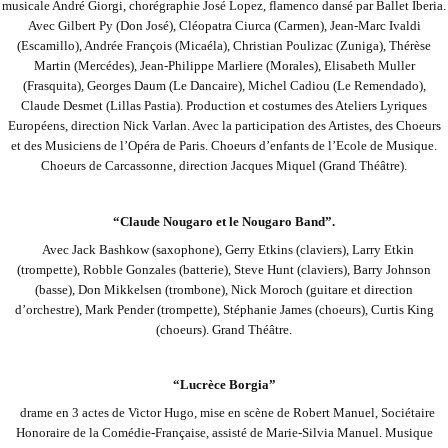
musicale André Giorgi, chorégraphie José
Lopez, flamenco dansé par Ballet Iberia.
Avec Gilbert Py (Don José), Cléopatra Ciurca (Carmen), Jean-Marc Ivaldi
(Escamillo), Andrée François (Micaéla), Christian Poulizac (Zuniga), Thérèse
Martin (Mercédes), Jean-Philippe Marliere (Morales), Elisabeth Muller
(Frasquita),
Georges Daum (Le Dancaire), Michel Cadiou (Le Remendado),
Claude Desmet (Lillas Pastia). Production et costumes des Ateliers Lyriques
Européens, direction Nick Varlan. Avec la participation des Artistes, des Choeurs
et des Musiciens de l’Opéra de Paris. Choeurs d’enfants de
l’Ecole de Musique.
Choeurs de Carcassonne, direction Jacques Miquel (Grand Théâtre).
“Claude Nougaro et le Nougaro Band”.
Avec Jack Bashkow (saxophone), Gerry Etkins (claviers), Larry Etkin
(trompette), Robble Gonzales (batterie), Steve Hunt (claviers), Barry Johnson
(basse), Don Mikkelsen (trombone), Nick Moroch (guitare et direction
d’orchestre), Mark Pender (trompette), Stéphanie James
(choeurs), Curtis King
(choeurs). Grand Théâtre.
“Lucrèce Borgia”
drame en 3 actes de Victor Hugo, mise en scène de Robert Manuel, Sociétaire
Honoraire de la Comédie-Française, assisté de Marie-Silvia Manuel. Musique