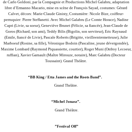
de Carlo Goldoni, par la Compagnie et Productions Michel Galabru, adaptation
libre d’Ermanno Macario, mise en scène de François Sayad, costumes: Gérard
Calvet, décors: Marie-Claude Ginisty, Costumière: Nicole Bize, coiffeur-
perruquier: Pierre
Steffanetti. Avec Michel Galabru (Le Comte Horace), Nadine
Capri (Livie, sa soeur), Geneviève Brunet (Félicie, sa fiancée), Jean-Claude de
Goros (Richard, son ami), Teddy Bilis (Bigolin, son serviteur), Eric Raynaud
(Emile, fiancé de Livie), Pascale Roberts (Brigitte, vieille
entremetteuse), Julie
Marboeuf (Rosine, sa fille), Véronique Bodoin (Pascaline, jeune dévergondée),
Maxime Lombard (Raymond Piquassiette, courtier), Roger Muni (Onfroy Lecoeur,
ruffian), Xavier Garnault (Maître Mirouze, notaire), Marc Galabru (Docteur
Toussaint). Grand
Théâtre.
“BB King / Etta James and the Roots Band”.
Grand Théâtre.
“Michel Jonasz”.
Grand Théâtre.
”Festival Off”