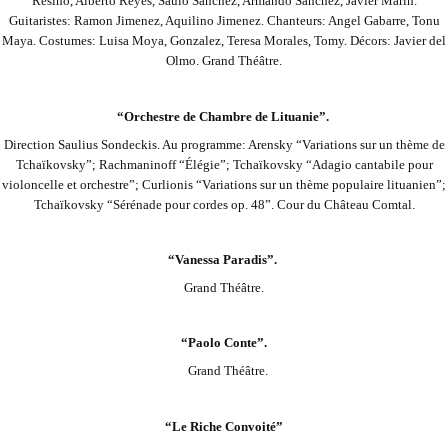
Resino, Alberto Reyes, Saulo Sanchez, Armando Sanchez, Javier Marin.
Guitaristes: Ramon Jimenez, Aquilino Jimenez. Chanteurs: Angel Gabarre, Tonu
Maya.
Costumes: Luisa Moya, Gonzalez, Teresa Morales, Tomy. Décors: Javier del
Olmo. Grand Théâtre.
“Orchestre de Chambre de Lituanie”.
Direction Saulius Sondeckis. Au programme: Arensky “Variations sur un thème de
Tchaïkovsky”; Rachmaninoff “Élégie”; Tchaïkovsky “Adagio cantabile pour
violoncelle et orchestre”; Curlionis “Variations sur un thème populaire lituanien”;
Tchaïkovsky “Sérénade pour cordes
op. 48”. Cour du Château Comtal.
“Vanessa Paradis”.
Grand Théâtre.
“Paolo Conte”.
Grand Théâtre.
“Le Riche Convoité”