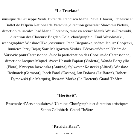
“La Traviata”
musique de Giuseppe Verdi, livret de Francisco Maria Piave, Choeur, Orchestre et
Ballet de l’Opéra National de Varsovie, direction générale: Slawomir Pietras,
direction musicale: José Maria Florencio, mise en scène: Marek Weiss-Grzesinki,
direction des Choeurs: Bogdan Gola,
chorégraphie: Emil Wesolowski,
scénographie: Wieslaw Olko, costumes: Irena Bieganska, scène: Janusz Chojecki,
lumière: Jerzy Bojar, Son: Malgorzata Skubis. Décors créés par l’Opéra de
Varsovie pour Carcassonne. Avec la participation des Choeurs de Carcassonne,
direction:
Jacques Miquel. Avec: Hasmik Papian (Violetta), Wanda Bargeyllo
(Flora), Krystyna Jazwinska (Annina), Sylwester Kostecki (Alfred), Wieslaw
Bednarek (Germont), Jacek Parol (Gaston), Jan Dobosz (Le Baron), Robert
Dymowski (Le Marquis), Ryszard Morka (Le Docteur). Grand
Théâtre.
“Horitsvit”.
Ensemble d’Arts populaires d’Ukraine. Chorégraphie et direction artistique:
Zenon Golobitch. Grand Théâtre.
“Patricia Kaas”.