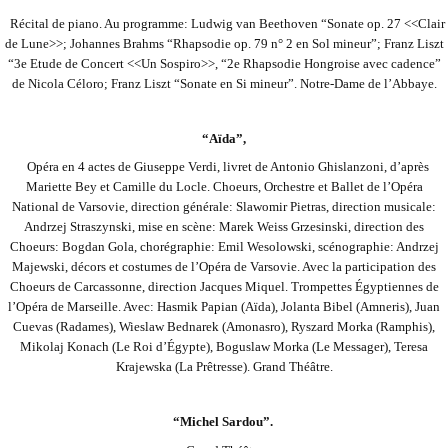
Récital de piano. Au programme: Ludwig van Beethoven “Sonate op. 27 <<Clair
de Lune>>; Johannes Brahms “Rhapsodie op. 79 n° 2 en Sol mineur”; Franz Liszt
“3e Etude de Concert <<Un Sospiro>>, “2e Rhapsodie Hongroise avec cadence”
de Nicola Céloro; Franz Liszt “Sonate en
Si mineur”. Notre-Dame de l’Abbaye.
“Aïda”,
Opéra en 4 actes de Giuseppe Verdi, livret de Antonio Ghislanzoni, d’après
Mariette Bey et Camille du Locle. Choeurs, Orchestre et Ballet de l’Opéra
National de Varsovie, direction générale: Slawomir Pietras, direction musicale:
Andrzej Straszynski, mise en scène: Marek Weiss
Grzesinski, direction des
Choeurs: Bogdan Gola, chorégraphie: Emil Wesolowski, scénographie: Andrzej
Majewski, décors et costumes de l’Opéra de Varsovie. Avec la participation des
Choeurs de Carcassonne, direction Jacques Miquel. Trompettes Égyptiennes de
l’Opéra de
Marseille. Avec: Hasmik Papian (Aïda), Jolanta Bibel (Amneris), Juan
Cuevas (Radames), Wieslaw Bednarek (Amonasro), Ryszard Morka (Ramphis),
Mikolaj Konach (Le Roi d’Égypte), Boguslaw Morka (Le Messager), Teresa
Krajewska (La Prêtresse). Grand Théâtre.
“Michel Sardou”.