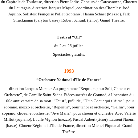
du Capitole de Toulouse, direction Pierre Iodic. Choeurs de Carcassonne, Choeurs
du Lauragais, direction Jacques Miquel, coordination des Chorales: José
Aquino.
Solistes: Françoise Pollet (soprano), Hanna Schaer (Mezzo), Falk
Struckmann (baryton basse), Robert Schunk (ténor). Grand Théâtre.
Festival “Off”
du 2 au 26 juillet.
Spectacles gratuits.
1993
“Orchestre National d’Ile-de-France”
direction Jacques Mercier. Au programme “Requiem pour Soli, Choeur et
Orchestre”, de Camille Saint-Saëns. Pièces sacrées de Gounod, à l’occasion du
100e anniversaire de sa mort: “Faust”, prélude, “D’un Coeur qui t’Aime”, pour
soprano, mezzo et orchestre, “Repentir”, pour
ténor et orchestre, “Gallia”, pour
soprano, choeur et orchestre, “Ave Maria”, pour choeur et orchestre. Avec Valérié
Millot (soprano), Lucile Vignon (mezzo), Pascal Aubert (ténor), Laurent Naouri
(basse). Choeur Régional d’Ile-de-France, direction Michel Piquemal. Grand
Théâtre.