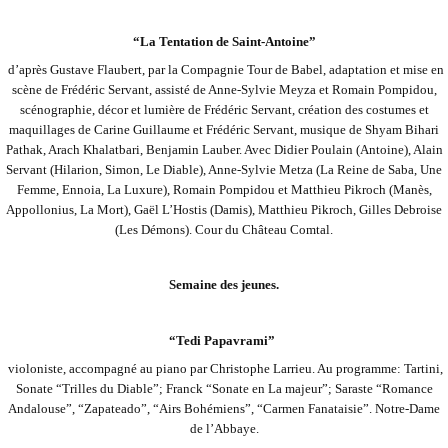
“La Tentation de Saint-Antoine”
d’après Gustave Flaubert, par la Compagnie Tour de Babel, adaptation et mise en
scène de Frédéric Servant, assisté de Anne-Sylvie Meyza et Romain Pompidou,
scénographie, décor et lumière de Frédéric Servant, création des costumes et
maquillages de Carine Guillaume et
Frédéric Servant, musique de Shyam Bihari
Pathak, Arach Khalatbari, Benjamin Lauber. Avec Didier Poulain (Antoine), Alain
Servant (Hilarion, Simon, Le Diable), Anne-Sylvie Metza (La Reine de Saba, Une
Femme, Ennoia, La Luxure), Romain Pompidou et Matthieu Pikroch
(Manès,
Appollonius, La Mort), Gaël L’Hostis (Damis), Matthieu Pikroch, Gilles Debroise
(Les Démons). Cour du Château Comtal.
Semaine des jeunes.
“Tedi Papavrami”
violoniste, accompagné au piano par Christophe Larrieu. Au programme: Tartini,
Sonate “Trilles du Diable”; Franck “Sonate en La majeur”; Saraste “Romance
Andalouse”, “Zapateado”, “Airs Bohémiens”, “Carmen Fanataisie”. Notre-Dame
de l’Abbaye.