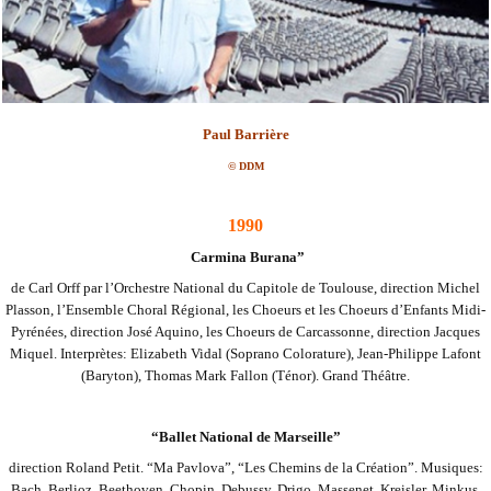
Paul Barrière
© DDM
1990
Carmina Burana”
de Carl Orff par l’Orchestre National du Capitole de Toulouse, direction Michel
Plasson, l’Ensemble Choral Régional, les Choeurs et les Choeurs d’Enfants Midi-
Pyrénées, direction José Aquino, les Choeurs de Carcassonne, direction Jacques
Miquel. Interprètes: Elizabeth Vidal
(Soprano Colorature), Jean-Philippe Lafont
(Baryton), Thomas Mark Fallon (Ténor). Grand Théâtre.
“Ballet National de Marseille”
direction Roland Petit. “Ma Pavlova”, “Les Chemins de la Création”. Musiques:
Bach, Berlioz, Beethoven, Chopin, Debussy, Drigo, Massenet, Kreisler, Minkus,