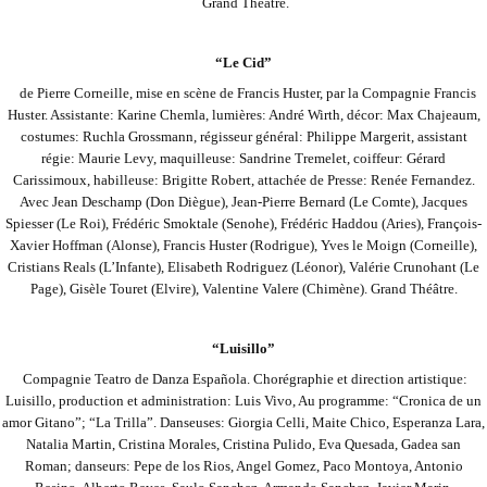
Grand Théâtre.
“Le Cid”
de Pierre Corneille, mise en scène de Francis Huster, par la Compagnie Francis
Huster. Assistante: Karine Chemla, lumières: André Wirth, décor: Max Chajeaum,
costumes: Ruchla Grossmann, régisseur général: Philippe Margerit, assistant
régie: Maurie Levy, maquilleuse:
Sandrine Tremelet, coiffeur: Gérard
Carissimoux, habilleuse: Brigitte Robert, attachée de Presse: Renée Fernandez.
Avec Jean Deschamp (Don Diègue), Jean-Pierre Bernard (Le Comte), Jacques
Spiesser (Le Roi), Frédéric Smoktale (Senohe), Frédéric Haddou (Aries), François-
Xavier Hoffman (Alonse), Francis Huster (Rodrigue), Yves le Moign (Corneille),
Cristians Reals (L’Infante), Elisabeth Rodriguez (Léonor), Valérie Crunohant (Le
Page), Gisèle Touret (Elvire), Valentine Valere (Chimène). Grand Théâtre.
“Luisillo”
Compagnie Teatro de Danza Española. Chorégraphie et direction artistique:
Luisillo, production et administration: Luis Vivo, Au programme: “Cronica de un
amor Gitano”; “La Trilla”. Danseuses: Giorgia Celli, Maite Chico, Esperanza Lara,
Natalia Martin, Cristina Morales,
Cristina Pulido, Eva Quesada, Gadea san
Roman; danseurs: Pepe de los Rios, Angel Gomez, Paco Montoya, Antonio