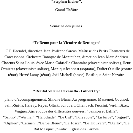
“Stephan Eicher”.
Grand Théâtre.
Semaine des jeunes.
“Te Deum pour la Victoire de Dettingen”
G.F. Haendel, direction Jean-Philippe Sarcos. Maîtrise des Petits Chanteurs de
Carcassonne. Orchestre Baroque de Montauban, direction Jean-Marc Andrieu.
Choeurs Saint-Louis. Avec Marie-Gabrielle Chantalat (claveciniste soliste), Henri
Ormieres (claveciniste soliste), Monique
Jeannest (soprano), Didier Oueille (contre
ténor), Hervé Lamy (ténor), Joël Michell (basse). Basilique Saint-Nazaire.
“Récital Valérie Pavanetto - Gilbert Py”
piano d’accompagnement: Simone Blanc. Au programme: Massenet, Gounod,
Saint-Saëns, Halevy, Reyer, Glück, Schubert, Offenbach, Puccini, Verdi, Bizet,
Wagner. Airs et duos des différentes oeuvres: “Samson et Dalila”,
“Sapho”,
“Werther”, “Herodiade”, “Le Cid”, “Polyeucte”, “La Juive”, “Sigurd”,
“Orphée”, “Carmen”, “Barbe Bleue”, “La Tosca”, “Le Trouvère”, “Otello”, “Le
Bal Masqué”, “Aïda”. Eglise des Carmes.