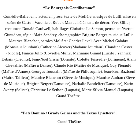
“Le Bourgeois Gentilhomme”
Comédie-Ballet en 5 actes, en prose, texte de Molière, musique de Lulli, mise en
scène de Gaston Vacchia et Robert Manuel, éléments de décor: Yves Ollier,
costumes: Donald Cardwell, habillage: Christine Le Serbon, perruque: Yvette
Giraudeau, régie: Alain Sandrey, chorégraphie:
Brigitte Berger, musique Lulli:
Maurice Blanchot, paroles Molière: Charles Level. Avec Michel Galabru
(Monsieur Jourdain), Catherine Alcover (Madame Jourdain), Claudine Coster
(Nicole), Francis Joffo (Covielle/Mufti), Marianne Giraud (Lucile), Yannick
Debain (Cléonte), Jean-
Noël Sissia (Dorante), Colette Teissedre (Dorimène), Alain
Chevallier (Maître à Danser), Claude Rio (Maître de Musique), Guy Pierauld
(Maître d’Armes), Georges Toussaint (Maître de Philosophie), Jean-Paul Baziconi
(Maître Tailleur), Maurice Blanchot (Elève de Musique), Maurice
Audran (Elève
de Musique), Brigitte Berger (Danseuse), Nathalie Bandelier (Danseuse), Karin
Averty (Soliste), Christine Le Serbon (Laquais), Marie-Silvia Manuel (Laquais).
Grand Théâtre.
“Fats Domino / Grady Gaines and the Texas Upsetters”.
Grand Théâtre.