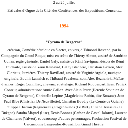
2 au 25 juillet
Estivales d’Orgue de la Cité, des Conférences, des Expositions, Concerts...
1994
“Cyrano de Bergerac”
création, Comédie héroïque en 5 actes, en vers, d’Edmond Rostand, par la
Compagnie du Grand Roque, mise en scène de Thierry Almon, assisté de Sandrine
Conan, régie générale: Daniel Galy, assisté de Rémi Savignac, décors de Rémi
Trucharte, assisté de Yann Kerdavid, Cathy
Blachère, Christian Gaxieu, Alex
Glorieux, lumières: Thierry Ravillard, assisté de Virginie Argiola, musique
originale: Zouhir Lamalch et Thibaud Favalessa, son: Alex Beznarivk, Maître
d’armes: Roger Cornilhac, chevaux et attelage: Richard Roques, artifices: Patrick
Conreur,
administration: Annie Gallon. Avec Alain Perez (Hercule Savinien de
Cyrano de Bergerac), Christelle Lepine (Magdeleine Robin, dite Roxane), Jean-
Paul Bibe (Christian De Neuvillette), Christian Boudry (Le Comte de Guiche),
Philippe Charron (Ragueneau), Roger Avalos (Le
Bret), Liliane Teisseire (La
Duègne), Sandra Miquel (Lise), Denis Bonnes (Carbon de Castel-Jaloux), Laurent
de Chanterac (Valvert), et beaucoup d’autres personnages. Production Festival de
Carcassonne Languedoc-Roussillon. Grand Théâtre.