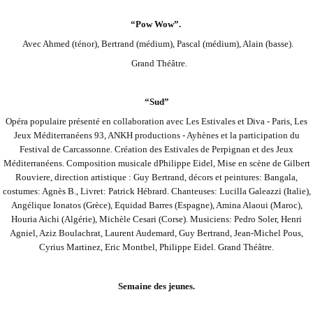
“Pow Wow”.
Avec Ahmed (ténor), Bertrand (médium), Pascal (médium), Alain (basse).
Grand Théâtre.
“Sud”
Opéra populaire présenté en collaboration avec Les Estivales et Diva - Paris, Les
Jeux Méditerranéens 93, ANKH productions - Ayhènes et la participation du
Festival de Carcassonne. Création des Estivales de Perpignan et des Jeux
Méditerranéens. Composition musicale d
Philippe Eidel, Mise en scène de Gilbert
Rouviere, direction artistique : Guy Bertrand, décors et peintures: Bangala,
costumes: Agnès B., Livret: Patrick Hébrard. Chanteuses: Lucilla Galeazzi (Italie),
Angélique Ionatos (Grèce), Equidad Barres (Espagne), Amina Alaoui (Maroc)
,
Houria Aichi (Algérie), Michèle Cesari (Corse). Musiciens: Pedro Soler, Henri
Agniel, Aziz Boulachrat, Laurent Audemard, Guy Bertrand, Jean-Michel Pous,
Cyrius Martinez, Eric Montbel, Philippe Eidel. Grand Théâtre.
Semaine des jeunes.