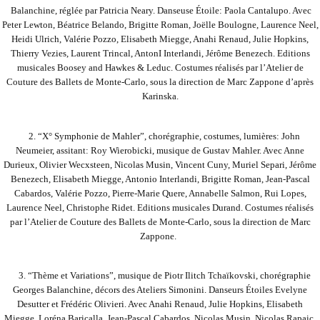
Balanchine, réglée par Patricia Neary. Danseuse Étoile: Paola Cantalupo. Avec
Peter Lewton, Béatrice Belando, Brigitte Roman, Joëlle Boulogne, Laurence Neel,
Heidi Ulrich, Valérie Pozzo, Elisabeth Miegge, Anahi Renaud, Julie Hopkins,
Thierry Vezies, Laurent Trincal, AntonI Interlandi, Jérôme Benezech. Editions
musicales Boosey and Hawkes & Leduc. Costumes réalisés par l’Atelier de
Couture des Ballets de Monte-Carlo, sous la direction de Marc Zappone d’après
Karinska.
2. “X° Symphonie de Mahler”, chorégraphie, costumes, lumières: John
Neumeier, assitant: Roy Wierobicki, musique de Gustav Mahler. Avec Anne
Durieux, Olivier Wecxsteen, Nicolas Musin, Vincent Cuny, Muriel Separi, Jérôme
Benezech, Elisabeth Miegge, Antonio Interlandi, Brigitte Roman, Jean-Pascal
Cabardos, Valérie Pozzo, Pierre-Marie Quere, Annabelle Salmon, Rui Lopes,
Laurence Neel, Christophe Ridet. Editions musicales Durand. Costumes réalisés
par l’Atelier de Couture des Ballets de Monte-Carlo, sous la direction de Marc
Zappone.
3. “Thème et Variations”, musique de Piotr Ilitch Tchaïkovski, chorégraphie
Georges Balanchine, décors des Ateliers Simonini. Danseurs Étoiles Evelyne
Desutter et Frédéric Olivieri. Avec Anahi Renaud, Julie Hopkins, Elisabeth
Miegge, Loréna Baricalla, Jean-Pascal Cabardos, Nicolas Musin, Nicolas Rapaic,