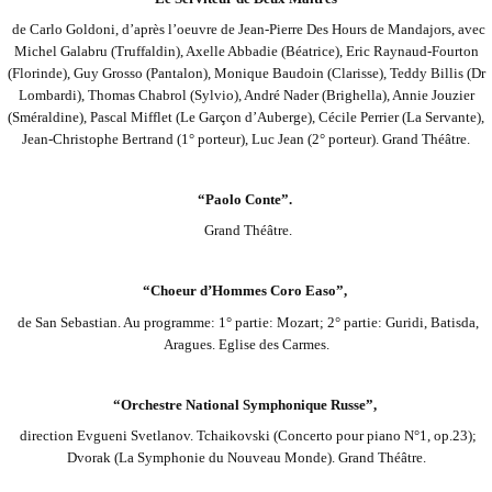
de Carlo Goldoni, d’après l’oeuvre de Jean-Pierre Des Hours de Mandajors, avec
Michel
Galabru (Truffaldin), Axelle Abbadie (Béatrice), Eric Raynaud-Fourton
(Florinde), Guy
Grosso (Pantalon), Monique Baudoin (Clarisse), Teddy Billis (Dr
Lombardi), Thomas
Chabrol (Sylvio), André Nader (Brighella), Annie Jouzier
(Sméraldine), Pascal Mifflet (Le
Garçon d’Auberge), Cécile Perrier (La Servante),
Jean-Christophe Bertrand (1° porteur),
Luc Jean (2° porteur). Grand Théâtre.
“Paolo Conte”.
Grand Théâtre.
“Choeur d’Hommes Coro Easo”,
de San Sebastian. Au programme: 1° partie: Mozart; 2° partie: Guridi, Batisda,
Aragues.
Eglise des Carmes.
“Orchestre National Symphonique Russe”,
direction Evgueni Svetlanov. Tchaikovski (Concerto pour piano N°1, op.23);
Dvorak (La
Symphonie du Nouveau Monde). Grand Théâtre.