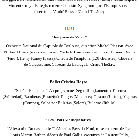
Vincent Cuny... Enregistrement Orchestre Symphonique d’Europe sous la
direction d’André Presser (Grand Théâtre).
1991
“Requiem de Verdi”.
Orchestre National du Capitole de Toulouse, direction Michel
Plasson. Avec
Nadine Denize (mezzo soprano), Michèle Command (soprano), Thomas
Booth
(ténor), Henry Runey (basse). Orfeon de Pamplona (120 choristes), Choeurs
de
Carcassonne, Choeurs du Lauragais. Grand Théâtre.
Ballet Cristina Hoyos.
“Sueños Flamenco”. Au programme: Seguirilla (Lamento), Fabruca
(Sobriedad),
Bamberas (Ensueño), Tangos (Misterios), Taranto (Pasion), Alegrias
(Compas), Solea por
Bulerias (Solera), Bulerias (Jùbilo).
“Les Trois Mousquetaires”
d’Alexandre Dumas, par le Théâtre des Pays du Nord, mise en scène de Jean-
Louis
Martin-Barbaz, décors de Paul Gallis, costumes de Laurent Pelly,