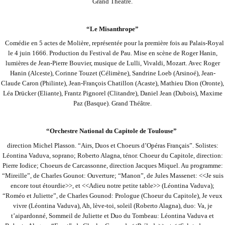
Grand Théâtre.
“Le Misanthrope”
Comédie en 5 actes de Molière, représentée pour la première fois au Palais-Royal
le 4 juin 1666. Production du Festival de Pau. Mise en scène de Roger Hanin,
lumières de Jean-Pierre Bouvier, musique de Lulli, Vivaldi, Mozart. Avec Roger
Hanin (Alceste), Corinne Touzet
(Célimène), Sandrine Loeb (Arsinoé), Jean-
Claude Caron (Philinte), Jean-François Chatillon (Acaste), Mathieu Dion (Oronte),
Léa Drücker (Eliante), Frantz Pignorel (Clitandre), Daniel Jean (Dubois), Maxime
Paz (Basque). Grand Théâtre.
“Orchestre National du Capitole de Toulouse”
direction Michel Plasson. “Airs, Duos et Choeurs d’Opéras Français”. Solistes:
Léontina Vaduva, soprano; Roberto Alagna, ténor. Choeur du Capitole, direction:
Pierre Iodice; Choeurs de Carcassonne, direction Jacques Miquel. Au programme:
“Mireille”, de Charles Gounot:
Ouverture; “Manon”, de Jules Massenet: <<Je suis
encore tout étourdie>>, et <<Adieu notre petite table>> (Léontina Vaduva);
“Roméo et Juliette”, de Charles Gounod: Prologue (Choeur du Capitole), Je veux
vivre (Léontina Vaduva), Ah, lève-toi, soleil (Roberto Alagna), duo: Va, je
t’ai
pardonné, Sommeil de Juliette et Duo du Tombeau: Léontina Vaduva et