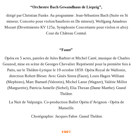
“Orchestre Bach Gewandhaus de Liepzig”,
dirigé par Christian Funke. Au programme: Jean-Sébastien Bach (Suite en Si
mineur;
Concerto pour violon/hautbois en Do mineur); Wolfgang Amadeus
Mozart
(Divertimento KV 125a; Symphonie Concertante pour violon et alto).
Cour du Château
Comtal.
“Faust”
Opéra en 5 actes, paroles de Jules Barbier et Michel Carré, musique de Charles
Gounod,
mise en scène de Georges Chevalier. Représenté pour la première fois à
Paris, sur le
Théâtre-Lyrique le 19 octobre 1859. Opéra Royal de Wallonie,
direction Robert Bleser.
Avec Ginès Sirera (Faust), Louis Hagen William
(Mephisto), Marc Barrard (Valentin),
Michel Larue (Wagner), Valérie Millot
(Marguerite), Patricia Jumelle (Siebel), Elia Thezan
(Dame Marthe). Grand
Théâtre.
La Nuit de Valpurgis. Co-production Ballet Opéra d’Avignon - Opéra de
Marseille.
Chorégraphie: Jacques Fabre. Grand Théâtre.
1992