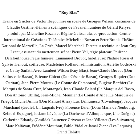
“Ruy Blas”
Drame en 5 actes de Victor Hugo, mise en scène de Georges Wilson, costumes de
Claudie Gastine, éléments scéniques de Pavanel, lumière de Gérard Keryse,
produit par Micheline Rozan et Régine Guitschula, co-production: Centre
International de Créations Théâtrales Micheline
Rozan et Peter Brook. Théâtre
National de Marseille, La Criée, Marcel Maréchal. Directeur technique: Jean-Guy
Lecat, assistant du metteur en scène: Pierre Val, régie plateau: Philippe
Delafoulhouze, régie lumière: Emmanuel Drouot, habilleuse: Nadine Rossi et
Sylvie Trehout,
coiffeuse: Madeleine Rolland, administration: Aurélie Godebski
et Cathy Sarfati. Avec Lambert Wilson (Ruy Blas), Jean-Claude Drouot (Don
Salluste de Bazan), Etienne Chicot (Don César de Bazan), Georges Riquier (Don
Guritan), Jean-Pierre Moreux (Le Comte de Camporeal),
Eugène Berthier (Le
Marquis de Santa-Cruz, Montazgo), Jean-Claude Balard (Le Marquis del Basto,
Don Antonio Ubilla), Jean-Michel Meunier (Le Comte d’Albe, Le Marquis de
Priego), Michel Armin (Don Manuel Arias), Luc Delhumeau (Covadenga), Jacques
Marchand (Gudiel,
Un Laquais Ivre), Florence Darel (Doña Maria de Neubourg,
Reine d’Espagne), Josiane Lévêque (La Duchesse d’Albuquerque, Une Duègne),
Catherine Erhardy (Casilda), Laurence Griveau et Jane Villenet (Les Suivantes),
Marc Kalfayan, Frédéric Mouthon, Pablo Vidal et Jamal
Ziane (Les Laquais).
Grand Théâtre.