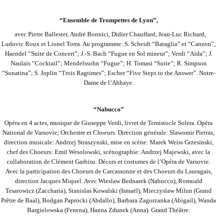
“Ensemble de Trompettes de Lyon”,
avec Pierre Ballester, André Bonnici, Didier Chauffard, Jean-Luc Richard,
Ludovic Roux et Lionel Torra. Au programme: S. Scheidt “Bataglia” et “Canzon”;
Haendel “Suite de Concert”; J.-S. Bach “Fugue en Sol mineur”; Verdi “Aïda”; J.
Naulais “Cocktail”; Mendelssohn “Fugue”; H.
Tomasi “Suite”; R. Simpson
“Sonatina”; S. Joplin “Trois Ragtimes”; Escher “Five Steps to the Answer”. Notre-
Dame de l’Abbaye.
“Nabucco”
Opéra en 4 actes, musique de Giuseppe Verdi, livret de Temistocle Solera. Opéra
National de Varsovie; Orchestre et Choeurs. Direction générale: Slawomir Pietras,
direction musicale: Andrzej Straszynski, mise en scène: Marek Weiss Grzesinski,
chef des Choeurs: Emil
Wesolowski, scénographie: Andrzej Majewski, avec la
collaboration de Clément Garbisu. Décors et costumes de l’Opéra de Varsovie.
Avec la participation des Choeurs de Carcassonne et des Choeurs du Lauragais,
direction Jacques Miquel. Avec Wieslaw Bednarek (Nabucco),
Romuald
Tesarowicz (Zaccharia), Stanislas Kowalski (Ismaël), Mieczyslaw Milun (Grand
Prêtre de Baal), Bodgan Paprocki (Abdallo), Barbara Zagorzanka (Abigail), Wanda
Bargielowska (Fenena), Hanna Zdunek (Anna). Grand Théâtre.