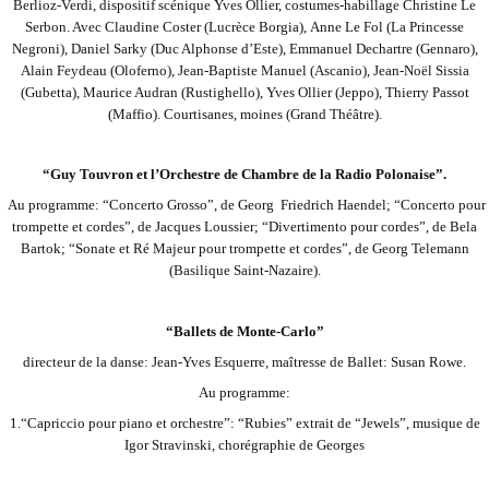
Berlioz-Verdi, dispositif scénique Yves Ollier, costumes-habillage Christine Le
Serbon. Avec Claudine Coster (Lucrèce Borgia),
Anne Le Fol (La Princesse
Negroni), Daniel Sarky (Duc Alphonse d’Este), Emmanuel Dechartre (Gennaro),
Alain Feydeau (Oloferno), Jean-Baptiste Manuel (Ascanio), Jean-Noël Sissia
(Gubetta), Maurice Audran (Rustighello), Yves Ollier (Jeppo), Thierry Passot
(Maffio).
Courtisanes, moines (Grand Théâtre).
“Guy Touvron et l’Orchestre de Chambre de la Radio Polonaise”.
Au programme: “Concerto Grosso”, de Georg Friedrich Haendel; “Concerto pour
trompette et cordes”, de Jacques Loussier; “Divertimento pour cordes”, de Bela
Bartok; “Sonate et Ré Majeur pour trompette et cordes”, de Georg Telemann
(Basilique Saint-Nazaire).
“Ballets de Monte-Carlo”
directeur de la danse: Jean-Yves Esquerre, maîtresse de Ballet: Susan Rowe.
Au programme:
1.“Capriccio pour piano et orchestre”: “Rubies” extrait de “Jewels”, musique de
Igor Stravinski, chorégraphie de Georges