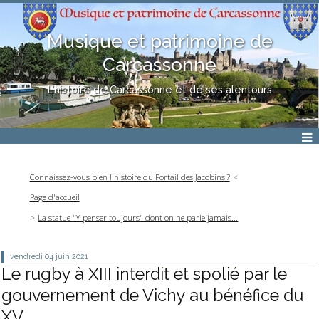
Musique et patrimoine de
Carcassonne
L'histoire de Carcassonne et de ses alentours
Connaissez-vous bien l'histoire du Portail des Jacobins ?
Page d'accueil
La statue "Y penser toujours" dont on ne parle jamais...
vendredi 04
juin 2021
Le rugby à XIII interdit et spolié par le
gouvernement de Vichy au bénéfice du
XV