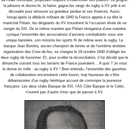
la jalousie et disons-le, la haine, gagna les rangs du rugby à XV prêt à en
découdre pour retrouver sa grandeur perdue et ses finances. Aussi,
lorsqu’après la débâcle militaire de 1940 la France appela à sa tête le
maréchal Pétain, les dirigeants du XV trouvèrent là l’occasion rêvée de se
venger du XIII. De la même manière que Pétain réorganisa d’une manière
cynique l’ensemble des associations d’anciens combattants sous une
unique bannière, son ministre les sports fit de même avec le rugby. Le
basque Jean Borotra, ancien champion de tennis et de l’extrême droitière
organisation des Croix-de-feu, se chargea le 19 octobre 1940 d’obliger les
deux rugby de fusionner. Et, pour sceller la réconciliation, il fut décidé que le
dimanche suivant tous les terrains de France joueraient… A quoi ? Je vous
le donne en mille : au rugby à XV ! Bien entendu, l’ensemble des gazettes
de collaboration encensèrent cette fusion, trop heureuse de s’être
débarrassées d’un rugby hérétique accusé de corrompre la jeunesse
française. Les deux clubs Basque de XIII, l’AS Côte Basque et le Celtic,
n’eurent pas d’autre choix que de passer à XV.