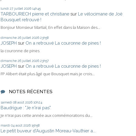
lundi 27
juillet 2026
14h45
TARBOURIECH pierre et christiane
sur
Le vélocimane de Joë
Bousquet retrouvé !
Bonjour Monsieur Martial, En effet dans la Maison des...
dimanche 26
juillet 2026
23h58
JOSEPH
sur
On a retrouvé La couronne de pines !
la couronne de pines
dimanche 26
juillet 2026
23h57
JOSEPH
sur
On a retrouvé La couronne de pines !
FP Alibert était plus âgé que Bousquet mais je crois...
NOTES RÉCENTES
samedi 08
août 2026
10h24
Baudrigue : "Je n'irai pas".
Je n'irai pas cette année aux commémorations du...
mardi 04
août 2026
15h58
Le petit buveur d'Augustin Moreau-Vauthier a...