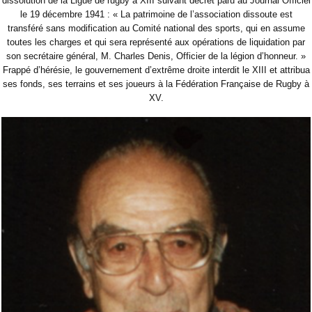
dissolution de la Ligue de rugby à XIII suivant décret paru au Journal Officiel
le 19 décembre 1941 : « La patrimoine de l’association dissoute est
transféré sans modification au Comité national des sports, qui en assume
toutes les charges et qui sera représenté aux opérations de liquidation par
son secrétaire général, M. Charles Denis, Officier de la légion d’honneur. »
Frappé d’hérésie, le gouvernement d’extrême droite interdit le XIII et attribua
ses fonds, ses terrains et ses joueurs à la Fédération Française de Rugby à
XV.