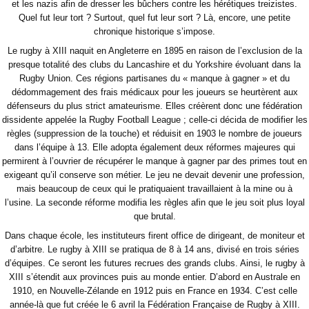
et les nazis afin de dresser les bûchers contre les hérétiques treizistes.
Quel fut leur tort ? Surtout, quel fut leur sort ? Là, encore, une petite
chronique historique s’impose.
Le rugby à XIII naquit en Angleterre en 1895 en raison de l’exclusion de la
presque totalité des clubs du Lancashire et du Yorkshire évoluant dans la
Rugby Union. Ces régions partisanes du « manque à gagner » et du
dédommagement des frais médicaux pour les joueurs se heurtèrent aux
défenseurs du plus strict amateurisme. Elles créèrent donc une fédération
dissidente appelée la Rugby Football League ; celle-ci décida de modifier les
règles (suppression de la touche) et réduisit en 1903 le nombre de joueurs
dans l’équipe à 13. Elle adopta également deux réformes majeures qui
permirent à l’ouvrier de récupérer le manque à gagner par des primes tout en
exigeant qu’il conserve son métier. Le jeu ne devait devenir une profession,
mais beaucoup de ceux qui le pratiquaient travaillaient à la mine ou à
l’usine. La seconde réforme modifia les règles afin que le jeu soit plus loyal
que brutal.
Dans chaque école, les instituteurs firent office de dirigeant, de moniteur et
d’arbitre. Le rugby à XIII se pratiqua de 8 à 14 ans, divisé en trois séries
d’équipes. Ce seront les futures recrues des grands clubs. Ainsi, le rugby à
XIII s’étendit aux provinces puis au monde entier. D’abord en Australe en
1910, en Nouvelle-Zélande en 1912 puis en France en 1934. C’est celle
année-là que fut créée le 6 avril la Fédération Française de Rugby à XIII.