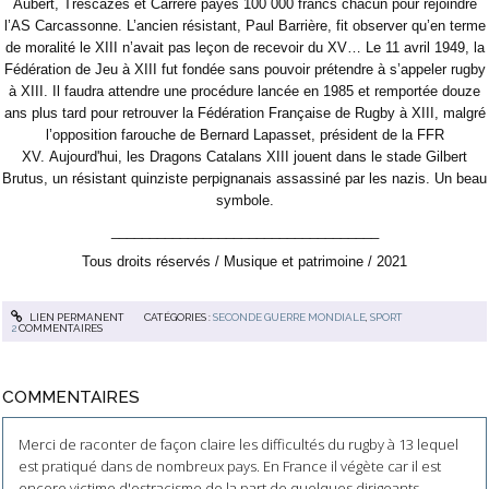
Aubert, Trescazes et Carrère payés 100 000 francs chacun pour rejoindre
l’AS Carcassonne. L’ancien résistant, Paul Barrière, fit observer qu’en terme
de moralité le XIII n’avait pas leçon de recevoir du XV… Le 11 avril 1949, la
Fédération de Jeu à XIII fut fondée sans pouvoir prétendre à s’appeler rugby
à XIII. Il faudra attendre une procédure lancée en 1985 et remportée douze
ans plus tard pour retrouver la Fédération Française de Rugby à XIII, malgré
l’opposition farouche de Bernard Lapasset, président de la FFR
XV.
Aujourd'hui, les Dragons Catalans XIII jouent dans le stade Gilbert
Brutus, un résistant quinziste perpignanais assassiné par les nazis. Un beau
symbole.
___________________________________
Tous droits réservés / Musique et patrimoine / 2021
LIEN PERMANENT
CATÉGORIES :
SECONDE GUERRE MONDIALE
,
SPORT
2
COMMENTAIRES
COMMENTAIRES
Merci de raconter de façon claire les difficultés du rugby à 13 lequel
est pratiqué dans de nombreux pays. En France il végète car il est
encore victime d'ostracisme de la part de quelques dirigeants