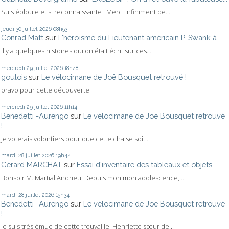
Suis éblouie et si reconnaissante . Merci infiniment de...
jeudi 30
juillet 2026
08h53
Conrad Matt
sur
L'héroïsme du Lieutenant américain P. Swank à...
Il y a quelques histoires qui on était écrit sur ces...
mercredi 29
juillet 2026
18h48
goulois
sur
Le vélocimane de Joë Bousquet retrouvé !
bravo pour cette découverte
mercredi 29
juillet 2026
11h14
Benedetti -Aurengo
sur
Le vélocimane de Joë Bousquet retrouvé
!
Je voterais volontiers pour que cette chaise soit...
mardi 28
juillet 2026
19h44
Gérard MARCHAT
sur
Essai d'inventaire des tableaux et objets...
Bonsoir M. Martial Andrieu. Depuis mon mon adolescence,...
mardi 28
juillet 2026
15h34
Benedetti -Aurengo
sur
Le vélocimane de Joë Bousquet retrouvé
!
Je suis très émue de cette trouvaille, Henriette sœur de...