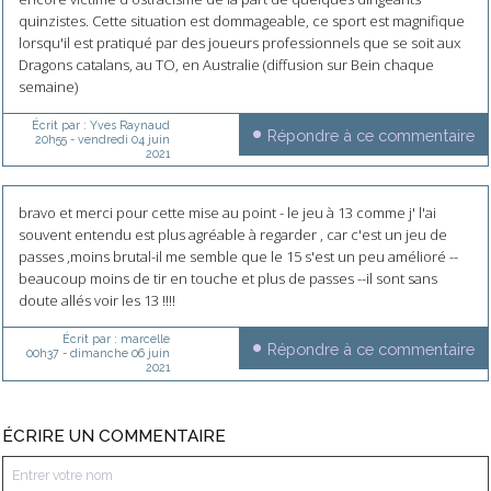
quinzistes. Cette situation est dommageable, ce sport est magnifique
lorsqu'il est pratiqué par des joueurs professionnels que se soit aux
Dragons catalans, au TO, en Australie (diffusion sur Bein chaque
semaine)
Écrit par :
Yves Raynaud
Répondre à ce commentaire
20h55
-
vendredi 04
juin
2021
bravo et merci pour cette mise au point - le jeu à 13 comme j' l'ai
souvent entendu est plus agréable à regarder , car c'est un jeu de
passes ,moins brutal-il me semble que le 15 s'est un peu amélioré --
beaucoup moins de tir en touche et plus de passes --il sont sans
doute allés voir les 13 !!!!
Écrit par :
marcelle
Répondre à ce commentaire
00h37
-
dimanche 06
juin
2021
ÉCRIRE UN COMMENTAIRE