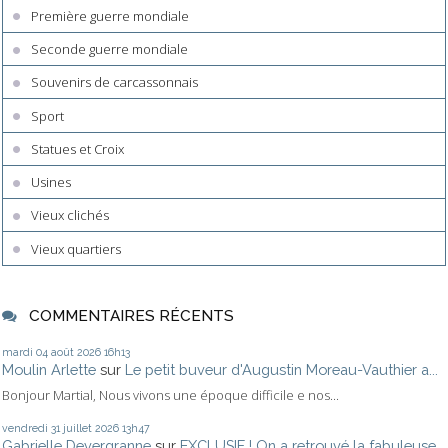
Première guerre mondiale
Seconde guerre mondiale
Souvenirs de carcassonnais
Sport
Statues et Croix
Usines
Vieux clichés
Vieux quartiers
COMMENTAIRES RÉCENTS
mardi 04
août 2026
16h13
Moulin Arlette
sur
Le petit buveur d'Augustin Moreau-Vauthier a...
Bonjour Martial, Nous vivons une époque difficile e nos...
vendredi 31
juillet 2026
13h47
Gabrielle Devergranne
sur
EXCLUSIF ! On a retrouvé la fabuleuse...