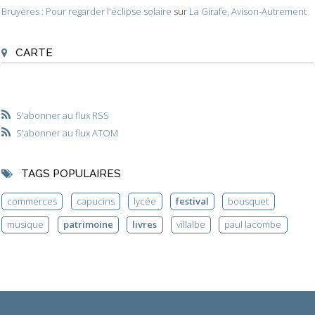
Bruyères : Pour regarder l'éclipse solaire
sur
La Girafe, Avison-Autrement
CARTE
S'abonner au flux RSS
S'abonner au flux ATOM
TAGS POPULAIRES
commerces
capucins
lycée
festival
bousquet
musique
patrimoine
livres
villalbe
paul lacombe