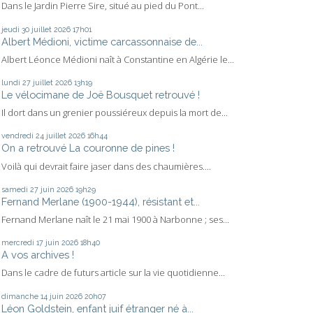
Dans le Jardin Pierre Sire, situé au pied du Pont...
jeudi 30
juillet 2026
17h01
Albert Médioni, victime carcassonnaise de...
Albert Léonce Médioni naît à Constantine en Algérie le...
lundi 27
juillet 2026
13h19
Le vélocimane de Joë Bousquet retrouvé !
Il dort dans un grenier poussiéreux depuis la mort de...
vendredi 24
juillet 2026
16h44
On a retrouvé La couronne de pines !
Voilà qui devrait faire jaser dans des chaumières....
samedi 27
juin 2026
19h29
Fernand Merlane (1900-1944), résistant et...
Fernand Merlane naît le 21 mai 1900 à Narbonne ; ses...
mercredi 17
juin 2026
18h40
A vos archives !
Dans le cadre de futurs article sur la vie quotidienne...
dimanche 14
juin 2026
20h07
Léon Goldstein, enfant juif étranger né à...