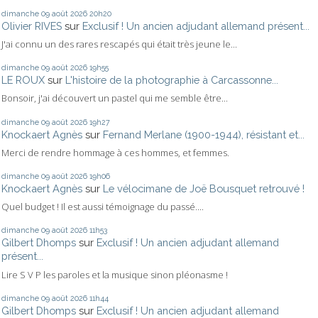
dimanche 09
août 2026
20h20
Olivier RIVES
sur
Exclusif ! Un ancien adjudant allemand présent...
J'ai connu un des rares rescapés qui était très jeune le...
dimanche 09
août 2026
19h55
LE ROUX
sur
L'histoire de la photographie à Carcassonne...
Bonsoir, j'ai découvert un pastel qui me semble être...
dimanche 09
août 2026
19h27
Knockaert Agnès
sur
Fernand Merlane (1900-1944), résistant et...
Merci de rendre hommage à ces hommes, et femmes.
dimanche 09
août 2026
19h06
Knockaert Agnès
sur
Le vélocimane de Joë Bousquet retrouvé !
Quel budget ! Il est aussi témoignage du passé....
dimanche 09
août 2026
11h53
Gilbert Dhomps
sur
Exclusif ! Un ancien adjudant allemand
présent...
Lire S V P les paroles et la musique sinon pléonasme !
dimanche 09
août 2026
11h44
Gilbert Dhomps
sur
Exclusif ! Un ancien adjudant allemand