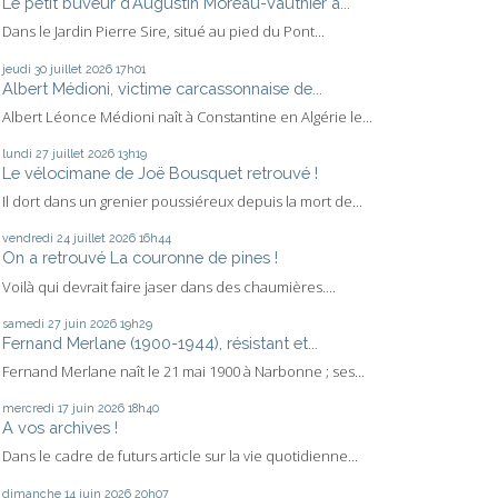
Le petit buveur d'Augustin Moreau-Vauthier a...
Dans le Jardin Pierre Sire, situé au pied du Pont...
jeudi 30
juillet 2026
17h01
Albert Médioni, victime carcassonnaise de...
Albert Léonce Médioni naît à Constantine en Algérie le...
lundi 27
juillet 2026
13h19
Le vélocimane de Joë Bousquet retrouvé !
Il dort dans un grenier poussiéreux depuis la mort de...
vendredi 24
juillet 2026
16h44
On a retrouvé La couronne de pines !
Voilà qui devrait faire jaser dans des chaumières....
samedi 27
juin 2026
19h29
Fernand Merlane (1900-1944), résistant et...
Fernand Merlane naît le 21 mai 1900 à Narbonne ; ses...
mercredi 17
juin 2026
18h40
A vos archives !
Dans le cadre de futurs article sur la vie quotidienne...
dimanche 14
juin 2026
20h07