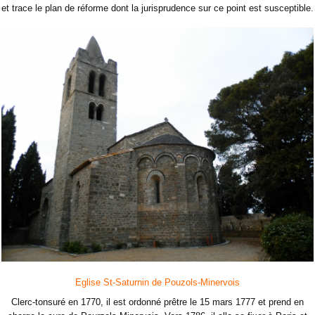
et trace le plan de réforme dont la jurisprudence sur ce point est susceptible.
Eglise St-Saturnin de Pouzols-Minervois
Clerc-tonsuré en 1770, il est ordonné prêtre le 15 mars 1777 et prend en