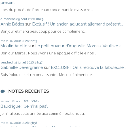
présent...
Lors du procès de Bordeaux concernant le massacre...
dimanche 09
août 2026
11h29
Annie Bédès
sur
Exclusif ! Un ancien adjudant allemand présent...
Bonjour et merci beaucoup pour ce complément...
mardi 04
août 2026
16h13
Moulin Arlette
sur
Le petit buveur d'Augustin Moreau-Vauthier a...
Bonjour Martial, Nous vivons une époque difficile e nos...
vendredi 31
juillet 2026
13h47
Gabrielle Devergranne
sur
EXCLUSIF ! On a retrouvé la fabuleuse...
Suis éblouie et si reconnaissante . Merci infiniment de...
NOTES RÉCENTES
samedi 08
août 2026
10h24
Baudrigue : "Je n'irai pas".
Je n'irai pas cette année aux commémorations du...
mardi 04
août 2026
15h58