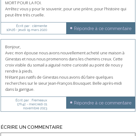
MORT POUR LA FOI.
Arrêtez vous y pour le souvenir, pour une prière, pour l'histoire qui
peut être très cruelle.
Écrit par :
clémente
Répondre à ce commentaire
10h26
-
jeudi 19
mars 2020
Bonjour,
Avec mon épouse nous avons nouvellement acheté une maison à
Ginestas et nous nous promenons dans les chemins creux. Cette
croix visible du somail a aiguisé notre curiosité au point de nous y
rendre à pieds.
N’étant pas natifs de Ginestas nous avons dû faire quelques
recherches sur le sieur Jean-François Bousquet. Belle après-midi
dans la garrigue.
Écrit par :
Fremeaux
Répondre à ce commentaire
17h42
-
mercredi 01
novembre 2023
ÉCRIRE UN COMMENTAIRE