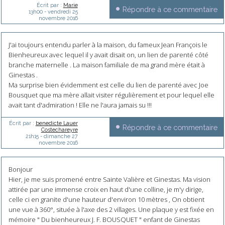
Écrit par :
Marie
Répondre à ce commentaire
13h00
-
vendredi 25
novembre 2016
J'ai toujours entendu parler à la maison, du fameux Jean François le
Bienheureux avec lequel il y avait disait on, un lien de parenté côté
branche maternelle . La maison familiale de ma grand mère était à
Ginestas .
Ma surprise bien évidemment est celle du lien de parenté avec Joe
Bousquet que ma mère allait visiter régulièrement et pour lequel elle
avait tant d'admiration ! Elle ne l'aura jamais su !!!
Écrit par :
benedicte Lauer
Répondre à ce commentaire
Costechareyre
21h15
-
dimanche 27
novembre 2016
Bonjour
Hier, je me suis promené entre Sainte Valière et Ginestas. Ma vision
attirée par une immense croix en haut d'une colline, je m'y dirige,
celle ci en granite d'une hauteur d'environ 10 mètres , On obtient
une vue à 360°, située à l'axe des 2 villages. Une plaque y est fixée en
mémoire " Du bienheureux J. F. BOUSQUET " enfant de Ginestas