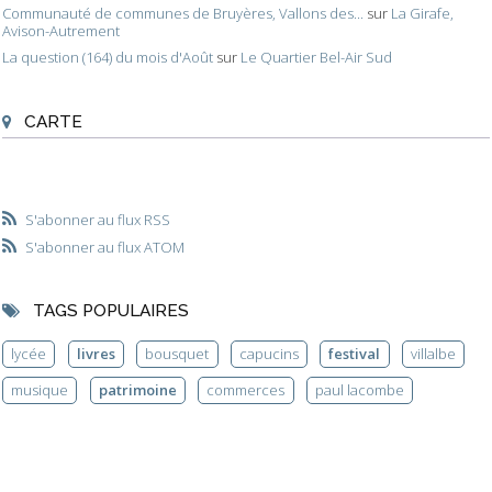
Communauté de communes de Bruyères, Vallons des...
sur
La Girafe,
Avison-Autrement
La question (164) du mois d'Août
sur
Le Quartier Bel-Air Sud
CARTE
S'abonner au flux RSS
S'abonner au flux ATOM
TAGS POPULAIRES
lycée
livres
bousquet
capucins
festival
villalbe
musique
patrimoine
commerces
paul lacombe