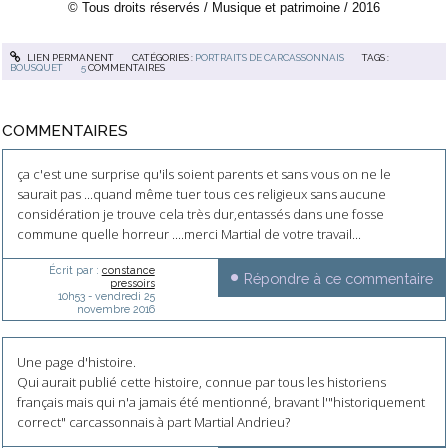
© Tous droits réservés / Musique et patrimoine / 2016
LIEN PERMANENT
CATÉGORIES :
PORTRAITS DE CARCASSONNAIS
TAGS :
BOUSQUET
5
COMMENTAIRES
COMMENTAIRES
ça c'est une surprise qu'ils soient parents et sans vous on ne le
saurait pas ...quand même tuer tous ces religieux sans aucune
considération je trouve cela très dur,entassés dans une fosse
commune quelle horreur ....merci Martial de votre travail...
Écrit par :
constance
Répondre à ce commentaire
pressoirs
10h53
-
vendredi 25
novembre 2016
Une page d'histoire.
Qui aurait publié cette histoire, connue par tous les historiens
français mais qui n'a jamais été mentionné, bravant l'"historiquement
correct" carcassonnais à part Martial Andrieu?