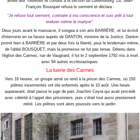
arrêté aux Tourettes et conduit à la section du Luxembourg. Là, Jean-
François Bousquet refusa le serment et déclara :
"Je refuse tout serment, contraire à ma conscience et suis prêt à tout
endurer même le martyre".
Deux jours avant le massacre, il songea à son ami BARRÈRE, et lui écrivit
d'intervenir en sa faveur auprès de DANTON, ministre de la Justice. Danton
promit bien à BARRÈRE et par deux fois la liberté, pour le lendemain même,
de l'abbé BOUSQUET; mais la promesse ne fut pas tenue. Détenu dans
l'église des Carmes, rue de Vaugirard, il fut le 2 septembre 1792 mis à mort
avec 94 autres ecclésiastiques.
La tuerie des Carmes
Vers 16 heures, un groupe armé se rend à la prison des Carmes, où 150
prêtres insermentés ont été enfermés après le 10 août. Une heure
auparavant, était passé le juge de paix Joachim Ceyra qui avait procédé
avec célérité à l’appel des prisonniers, puis s’était tout aussi prestement
retiré. Les prêtres sont alors poussés vers le jardin.