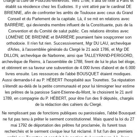
charge la cure de Pourzols-Minervois. Vers 1786, il alla se fixer à Paris et
établit sa résidence chez les Eudistes. Il y vint attiré par le cardinal DE
BRIENNE, afin de confronter les arrêts de Toulouse avec ceux du Grand
Conseil et du Parlement de la capitale. Là, il se mit en relations avec
BARRÈRE, qui deviendra membre influent de la Constituante, puis de la
Convention et du Comité de salut public. Ces relations étroites avec
LOMÉNIE DE BRIENNE et BARRÈRE pourraient faire soupçonner son
orthodoxie. Il n'en fut rien. Successivement, Mgr DU LAU, archevêque
d'Arles, à l'assemblée générale du Clergé le 21 août 1786, et Mgr DE
DILLON, archevêque de Narbonne, ainsi que TALLEYRAND-PERIGORD,
archevêque de Reims, à l'assemblée de 1788, firent de lui le plus bel éloge,
et obtinrent en sa faveur une subvention de 4.000 livres d'abord et de 6.000
livres ensuite. Les ressources de l'abbé BOUSQUET étaient modiques.
Aussi demanda-t-il au P. HÉBERT l'hospitalité aux Tourettes. Sa réputation
s'étendit au-delà de la petite communauté et pour lui témoigner leur estime
les prêtres de la paroisse Saint-Etienne-du-Mont, le choisirent le 21 avril
1789, en compagnie du P. HÉBERT, pour être l'un des 9 députés, chargés
de la rédaction des cahiers du Clergé.
Ne remplissant pas de fonctions publiques ou paroissiales, l'abbé Bousquet
ne fut pas tenu à prêter le serment constitutionnel. Mais quand la loi du 27
mai 1792 de déportation des prêtres fut proclamée, ils furent tous
recherchés et le serment civique leur fut réclamé. Il fut l'un des premiers