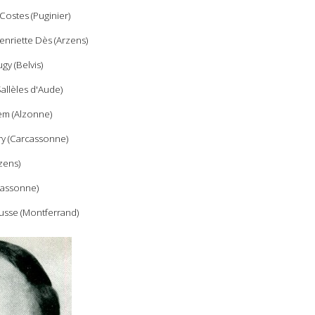
 Costes (Puginier)
Henriette Dès (Arzens)
gy (Belvis)
allèles d'Aude)
em (Alzonne)
ry (Carcassonne)
zens)
cassonne)
usse (Montferrand)