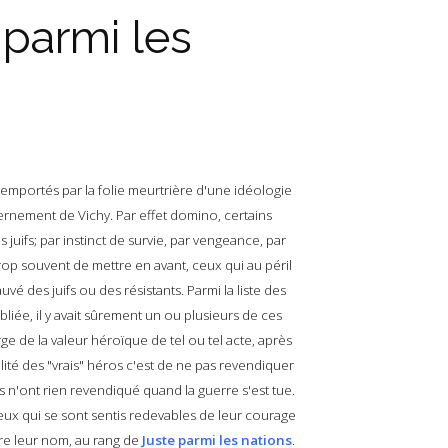
 parmi les
emportés par la folie meurtrière d'une idéologie
ernement de Vichy. Par effet domino, certains
juifs; par instinct de survie, par vengeance, par
trop souvent de mettre en avant, ceux qui au péril
uvé des juifs ou des résistants. Parmi la liste des
ée, il y avait sûrement un ou plusieurs de ces
rge de la valeur héroïque de tel ou tel acte, après
ité des "vrais" héros c'est de ne pas revendiquer
 Ils n'ont rien revendiqué quand la guerre s'est tue.
ceux qui se sont sentis redevables de leur courage
ire leur nom, au rang de
Juste parmi les nations
.