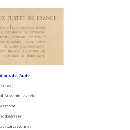
ations de l'Aude
assonne)
l (St-Martin-Lalande)
rcassonne)
nd (Lagrasse)
au (Carcassonne)