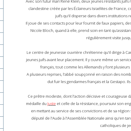
Avec son futur mari René Klein, deux jeunes résistants juifs
clandestine créée par les Éclaireurs Israélites de France
juifs qu'il disperse dans divers institutions 
Il
joue de ses contacts pour leur fournit de faux papiers, des
Nicole Bloch, quand à elle,
prend soin en tant qu’assista
régulièrement visite jusqu
Le centre de jeunesse ouvrière chrétienne qu'il dirige à C
jeunes juifs avant leur placement. Il y ouvre même un servi
français, tout comme les Allemands y font plusieurs
A plusieurs reprises, l'abbé
soupçonné en raison des nombreu
dut fuir les gendarmes français et la Gestapo. Il
Ce prêtre modeste, dont l'action décisive et courageuse dan
médaille du
Juste
et celle de la résistance, poursuivi son e
en mettant au service de ses convictions et de sa région 
député de l'Aude à l'Assemblée Nationale ainsi qu'en ta
catholiques de j