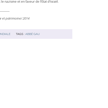
le nazisme et en faveur de l'État d'Israël.
________
e et patrimoine/ 2014
NDIALE
TAGS :
ABBÉ GAU