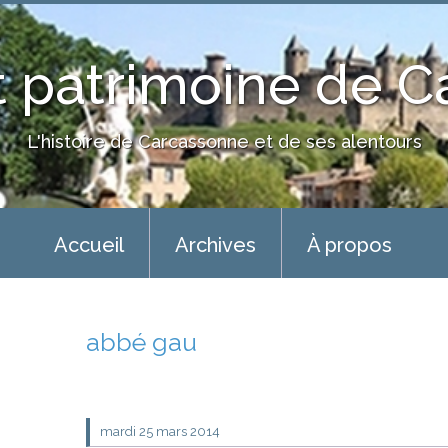
 patrimoine de 
L'histoire de Carcassonne et de ses alentours
Accueil
Archives
À propos
abbé gau
mardi 25
mars 2014