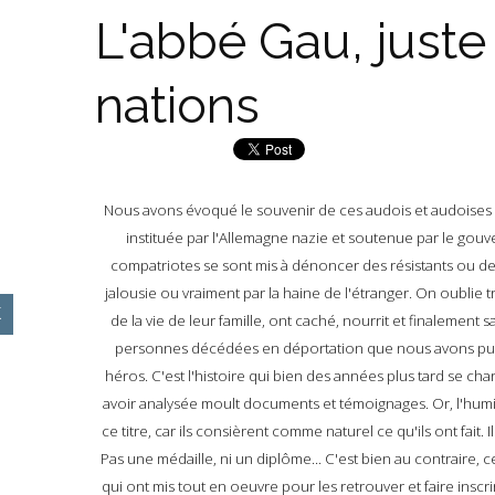
L'abbé Gau, juste
nations
Nous avons évoqué le souvenir de ces audois et audoises 
instituée par l'Allemagne nazie et soutenue par le gouv
compatriotes se sont mis à dénoncer des résistants ou des 
jalousie ou vraiment par la haine de l'étranger. On oublie 
de la vie de leur famille, ont caché, nourrit et finalement sa
personnes décédées en déportation que nous avons publi
héros. C'est l'histoire qui bien des années plus tard se cha
avoir analysée moult documents et témoignages. Or, l'humil
ce titre, car ils consièrent comme naturel ce qu'ils ont fait.
Pas une médaille, ni un diplôme... C'est bien au contraire, 
qui ont mis tout en oeuvre pour les retrouver et faire inscr