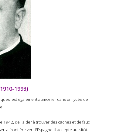
(1910-1993)
liques, est également aumônier dans un lycée de
e.
e 1942, de l'aider à trouver des caches et de faux
r la frontière vers l'Espagne. Il accepte aussitôt.