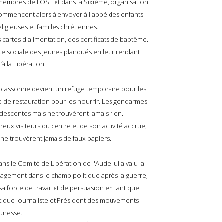
 membres de l'OSE et dans la Sixième, organisation
, commencent alors à envoyer à l'abbé
des enfants
religieuses et familles chrétiennes.
 cartes d'alimentation, des certificats de baptême.
nte sociale des jeunes planqués en leur rendant
’à la Libération.
arcassonne devient un refuge temporaire pour les
ce de restauration pour les nourrir. Les gendarmes
 descentes mais ne trouvèrent jamais rien.
x visiteurs du centre et de son activité accrue,
s ne trouvèrent jamais de faux papiers.
s le Comité de Libération de l'Aude lui a valu la
ngagement dans le champ politique après la guerre,
sa force de travail et de persuasion en tant que
nt que journaliste et Président des mouvements
eunesse.