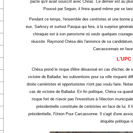
pacte qu'il avait souscrit avec Chirac. Ce dernier est au plu
Poussé par Seguin, il finira quand même par se lancer
Pendant ce temps, l'ensemble des centristes et une bonne pa
eux, Sarkozy et surtout Pasqua qui fera, à la surprise général
chiraquie est à son paroxisme où seuls quelques courageu
réussite. Raymond Chésa dès l'annonce de sa candidature, l
Carcassonnais en faveu
L'UPC
Chésa prend le risque d'être désavoué en cas d'échec de so
victoire de Balladur, les subventions pour sa ville risquent d
droite carriéristes et opportunistes n'ont pas voulu faire. N
cas de victoire de Balladur. En fin politique, Chésa va quan
risque fort de n'avoir pas l'investiture à l'élection municipa
présidentielle constituée de centristes en face de lui. I
présidentielle, l'Union Pour Carcassonne. Il s'agit d'une ass
étiquête politique n