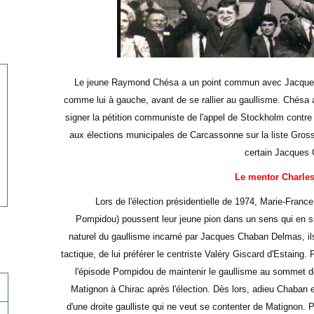
Le jeune Raymond Chésa a un point commun avec Jacques Ch
comme lui à gauche, avant de se rallier au gaullisme. Chésa a
signer la pétition communiste de l'appel de Stockholm contr
aux élections municipales de Carcassonne sur la liste Grosse
certain Jacques 
Le mentor Charle
Lors de l'élection présidentielle de 1974, Marie-Franc
Pompidou) poussent leur jeune pion dans un sens qui en sur
naturel du gaullisme incarné par Jacques Chaban Delmas, ils
tactique, de lui préférer le centriste Valéry Giscard d'Estaing
l'épisode Pompidou de maintenir le gaullisme au sommet de
Matignon à Chirac après l'élection. Dès lors, adieu Chaban e
d'une droite gaulliste qui ne veut se contenter de Matignon. Po