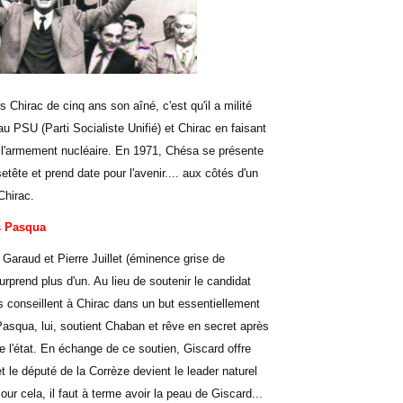
irac de cinq ans son aîné, c'est qu'il a milité
u PSU (Parti Socialiste Unifié) et Chirac en faisant
e l'armement nucléaire. En 1971, Chésa se présente
tête et prend date pour l'avenir.... aux côtés d'un
Chirac.
s Pasqua
e Garaud et Pierre Juillet (éminence grise de
prend plus d'un. Au lieu de soutenir le candidat
 conseillent à Chirac dans un but essentiellement
. Pasqua, lui, soutient Chaban et rêve en secret après
 l'état. En échange de ce soutien, Giscard offre
t le député de la Corrèze devient le leader naturel
ur cela, il faut à terme avoir la peau de Giscard...