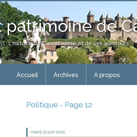
 patrimoine de 
L'histoire de Carcassonne et de ses alentours
Accueil
Archives
À propos
Politique - Page 12
mardi 30
juin 2015