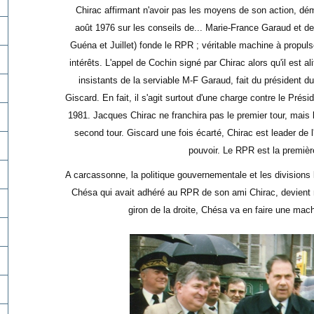
Chirac affirmant n'avoir pas les moyens de son action, dé
août 1976 sur les conseils de... Marie-France Garaud et 
Guéna et Juillet) fonde le RPR ; véritable machine à propul
intérêts. L'appel de Cochin signé par Chirac alors qu'il est al
insistants de la serviable M-F Garaud, fait du président 
Giscard. En fait, il s'agit surtout d'une charge contre le Prés
1981. Jacques Chirac ne franchira pas le premier tour, mais
second tour. Giscard une fois écarté, Chirac est leader de 
pouvoir. Le RPR est la première 
A carcassonne, la politique gouvernementale et les divisions l
Chésa qui avait adhéré au RPR de son ami Chirac, devient
giron de la droite, Chésa va en faire une mac