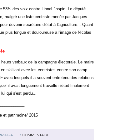
e 53% des voix contre Lionel Jospin. Le député
, malgré une liste centriste menée par Jacques
our devenir secrétaire d'état à l'agriculture... Quant
que plus longue et douloureuse à l'image de Nicolas
sée
s heurs verbaux de la campagne électorale. Le maire
 en s'alliant avec les centristes contre son camp.
DF avec lesquels il a souvent entretenu des relations
uel il avait longuement travaillé n'était finalement
ui qui s'est perdu...
____________
e et patrimoine/ 2015
PASQUA
1
COMMENTAIRE