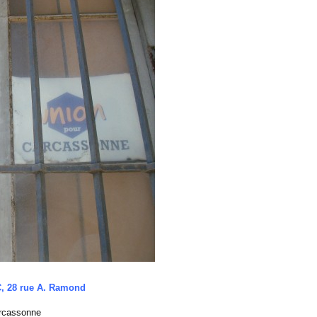
C, 28 rue A. Ramond
rcassonne