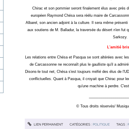
Chirac et son pommier seront finalement élus avec près d
européen Raymond Chésa sera réélu maire de Carcassonne
Albarel, son ancien adjoint à la culture. Il sera même présenti p
aux soutiens de M. Balladur, la traversée du désert n'en fut 
Sarkozy.
L'amitié bri
Les relations entre Chésa et Pasqua se sont altérées avec le
de Carcassonne ne reconnaît plus le gaulliste qu'il a admiré
Disons-le tout net, Chésa s'est toujours méfié des élus de l'U
conflictuelles. Quant à Pasqua, il croyait que Chirac pour leq
qu'une machine à perdre. C'est l
___________________
© Tous droits réservés/ Musiqu
LIEN PERMANENT
CATÉGORIES :
POLITIQUE
TAGS :