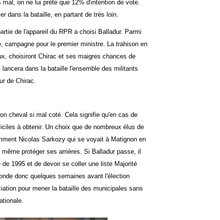
s mal, on ne lui prête que 12% d'intention de vote.
 dans la bataille, en partant de très loin.
rtie de l'appareil du RPR a choisi Balladur. Parmi
e, campagne pour le premier ministre. La trahison en
x, choisiront Chirac et ses maigres chances de
ancera dans la bataille l'ensemble des militants
r de Chirac.
n cheval si mal coté. Cela signifie qu'en cas de
ifficiles à obtenir. Un choix que de nombreux élus de
otamment Nicolas Sarkozy qui se voyait à Matignon en
d même protéger ses arrières. Si Balladur passe, il
le de 1995 et de devoir se coller une liste Majorité
l fonde donc quelques semaines avant l'élection
ociation pour mener la bataille des municipales sans
ationale.