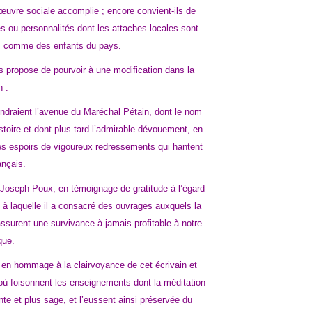
l’œuvre sociale accomplie ; encore convient-ils de
s ou personnalités dont les attaches locales sont
és comme des enfants du pays.
s propose de pourvoir à une modification dans la
 :
ndraient l’avenue du Maréchal Pétain, dont le nom
istoire et dont plus tard l’admirable dévouement, en
e les espoirs de vigoureux redressements qui hantent
ançais.
e Joseph Poux, en témoignage de gratitude à l’égard
é à laquelle il a consacré des ouvrages auxquels la
assurent une survivance à jamais profitable à notre
que.
u, en hommage à la clairvoyance de cet écrivain et
, où foisonnent les enseignements dont la méditation
nte et plus sage, et l’eussent ainsi préservée du