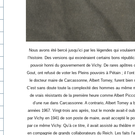
Nous avons été bercé jusqu’ici par les légendes qui voulaien
l’histoire. Des versions qui exonéraient certains bons répub
pouvoir honni du gouvernement de Vichy. De rares apôtres d
Gout, ont refusé de voter les Pleins pouvoirs à Pétain ; il l
le docteur maire de Carcassonne, Albert Tomey, furent bien m
C’est sans doute toute la complexité des hommes au même mo
de vrais résistants de la première heure comme Albert Picc
d’une rue dans Carcassonne. A contrario, Albert Tomey a b
années 1967. Vingt-trois ans après, tout le monde avait-il o
par Vichy en 1941 de son poste de maire, avait accepté le p
par ce même Vichy. Qu’à ce titre, il avait assisté au théâtre mu
en compagnie de grands collaborateurs du Reich. Les faits l’a