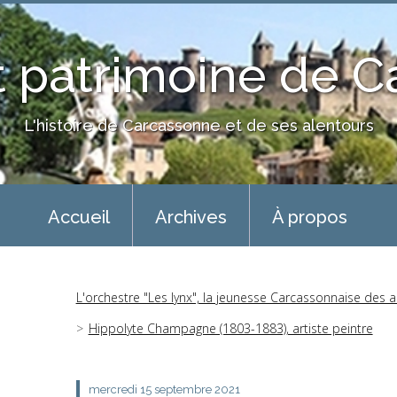
 patrimoine de 
L'histoire de Carcassonne et de ses alentours
Accueil
Archives
À propos
L'orchestre "Les lynx", la jeunesse Carcassonnaise des 
Hippolyte Champagne (1803-1883), artiste peintre
mercredi 15
septembre 2021