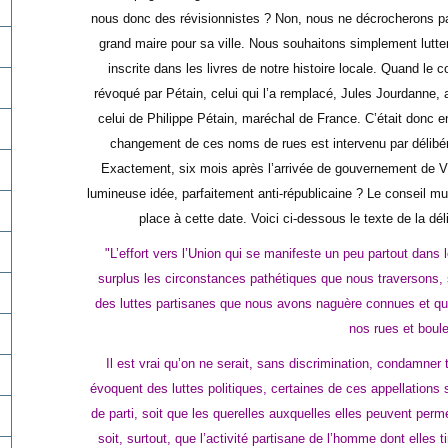
nous donc des révisionnistes ? Non, nous ne décrocherons pa
grand maire pour sa ville. Nous souhaitons simplement lutter
inscrite dans les livres de notre histoire locale. Quand le 
révoqué par Pétain, celui qui l’a remplacé, Jules Jourdanne,
celui de Philippe Pétain, maréchal de France. C’était donc e
changement de ces noms de rues est intervenu par délibé
Exactement, six mois après l’arrivée de gouvernement de Vi
lumineuse idée, parfaitement anti-républicaine ? Le conseil mun
place à cette date. Voici ci-dessous le texte de la dél
"L’effort vers l’Union qui se manifeste un peu partout dans 
surplus les circonstances pathétiques que nous traversons
des luttes partisanes que nous avons naguère connues et que
nos rues et boul
Il est vrai qu’on ne serait, sans discrimination, condamner t
évoquent des luttes politiques, certaines de ces appellations 
de parti, soit que les querelles auxquelles elles peuvent perm
soit, surtout, que l’activité partisane de l’homme dont elles 