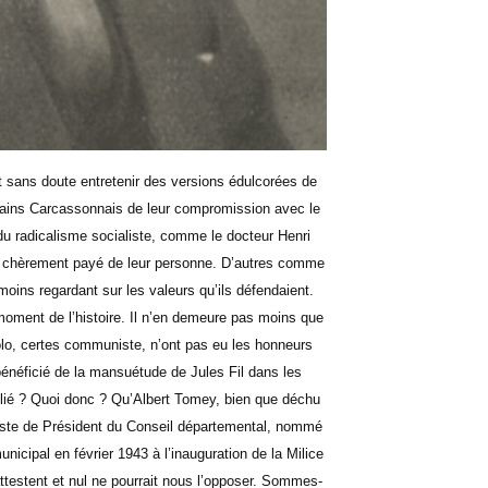
t sans doute entretenir des versions édulcorées de
licains Carcassonnais de leur compromission avec le
u radicalisme socialiste, comme le docteur Henri
’ont chèrement payé de leur personne. D’autres comme
oins regardant sur les valeurs qu’ils défendaient.
ment de l’histoire. Il n’en demeure pas moins que
olo, certes communiste, n’ont pas eu les honneurs
énéficié de la mansuétude de Jules Fil dans les
ublié ? Quoi donc ? Qu’Albert Tomey, bien que déchu
oste de Président du Conseil départemental, nommé
nicipal en février 1943 à l’inauguration de la Milice
ttestent et nul ne pourrait nous l’opposer. Sommes-