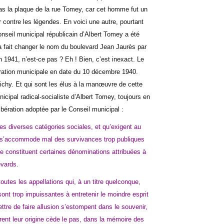
s la plaque de la rue Tomey, car cet homme fut un
 contre les légendes. En voici une autre, pourtant
conseil municipal républicain d’Albert Tomey a été
 a fait changer le nom du boulevard Jean Jaurès par
n 1941, n’est-ce pas ? Eh ! Bien, c’est inexact. Le
ration municipale en date du 10 décembre 1940.
chy. Et qui sont les élus à la manœuvre de cette
icipal radical-socialiste d’Albert Tomey, toujours en
ibération adoptée par le Conseil municipal :
les diverses catégories sociales, et qu’exigent au
, s’accommode mal des survivances trop publiques
 constituent certaines dénominations attribuées à
evards.
outes les appellations qui, à un titre quelconque,
sont trop impuissantes à entretenir le moindre esprit
ettre de faire allusion s’estompent dans le souvenir,
tirent leur origine cède le pas, dans la mémoire des