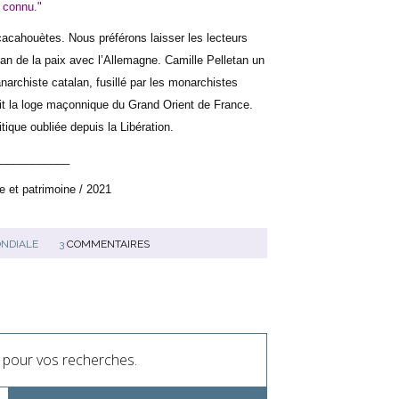
 connu."
acahouètes. Nous préférons laisser les lecteurs
san de la paix avec l’Allemagne. Camille Pelletan un
anarchiste catalan, fusillé par les monarchistes
vait la loge maçonnique du Grand Orient de France.
tique oubliée depuis la Libération.
____________
e et patrimoine / 2021
NDIALE
3
COMMENTAIRES
ci pour vos recherches.