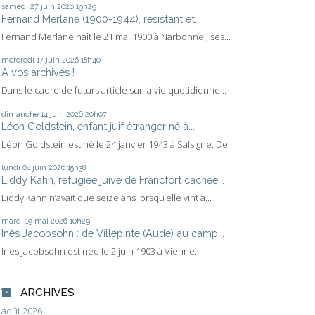
samedi 27
juin 2026
19h29
Fernand Merlane (1900-1944), résistant et...
Fernand Merlane naît le 21 mai 1900 à Narbonne ; ses...
mercredi 17
juin 2026
18h40
A vos archives !
Dans le cadre de futurs article sur la vie quotidienne...
dimanche 14
juin 2026
20h07
Léon Goldstein, enfant juif étranger né à...
Léon Goldstein est né le 24 janvier 1943 à Salsigne. De...
lundi 08
juin 2026
15h38
Liddy Kahn, réfugiée juive de Francfort cachée...
Liddy Kahn n’avait que seize ans lorsqu’elle vint à...
mardi 19
mai 2026
10h29
Inès Jacobsohn : de Villepinte (Aude) au camp...
Ines Jacobsohn est née le 2 juin 1903 à Vienne...
ARCHIVES
août 2026