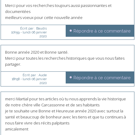
Merci pour vos recherches toujours aussi passionnantes et
documentées
meilleurs voeux pour cette nouvelle année
Écrit par :
Baudis
Répondre à ce commentaire
10h59
-
lundi 06
janvier
2020
Bonne année 2020 et Bonne santé.
Merci pour toutes les recherches historiques que vous nous faites
partager.
Écrit par :
Aude
Répondre à ce commentaire
18h58
-
lundi 06
janvier
2020
merci Martial pour tes articles où tu nous apprends la vie historique
de notre chère ville Carcassonne et de ses habitants
je te souhaite une Bonne et Heureuse année 2020 avec surtout la
santé et beaucoup de bonheur avec les tiens et que tu continues à
nous faire vivre des récits palpitants
amicalement