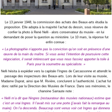
Le 13 janvier 1948, la commission des achats des Beaux-arts étudia la
proposition. Elle adopta à la majorité l’achat du dessin, sous réserve de
confier la photo à René Nelli - alors conservateur du musée - en lui
demandant de poser la question au ministère. Le 10 mars, la réponse fut
enfin connue :
« La photographie n’apporte pas la conviction qu’on soit en présence d’une
œuvre de la main du maître. Si vous aviez l’intention de poursuivre cette
négociation, il serait intéressant que vous nous fassiez apporter la toile à
Paris pour la soumettre au spécialiste. »
Nelli hésita à expédier vers la capitale l’Ingres de Carcassonne et attendit le
passage des inspecteurs des Beaux-arts. Lors de leur visite au musée,
Madame Duprat, ainsi que M. Rivière, conclurent à l’authenticité. L’achat fut
donc ratifié par la Direction des Musées de France. Dans ses mémoires, le
chanoine Sarraute note :
« Nelli m’a dit que Ningres (restaurateur des musées nationaux) estime que
c’est un vrai Ingres. Il l’avait mis sur une porte (j’avais fait la remarque au
maire). On l’a descendu. Beaucoup sont venus voir cet Ingres qui donnera