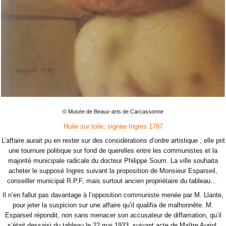
© Musée de Beaux-arts de Carcassonne
Huile sur toile, signée Ingres 1797
L’affaire aurait pu en rester sur des considérations d’ordre artistique ; elle prit
une tournure politique sur fond de querelles entre les communistes et la
majorité municipale radicale du docteur Philippe Soum. La ville souhaita
acheter le supposé Ingres suivant la proposition de Monsieur Esparseil,
conseiller municipal R.P.F, mais surtout ancien propriétaire du tableau…
Il n’en fallut pas davantage à l’opposition communiste menée par M. Llante,
pour jeter la suspicion sur une affaire qu’il qualifia de malhonnête. M.
Esparseil répondit, non sans menacer son accusateur de diffamation, qu’il
s’était dessaisi du tableau le 22 mai 1933, suivant acte de Maître Auriol.