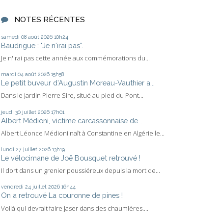
NOTES RÉCENTES
samedi 08
août 2026
10h24
Baudrigue : "Je n'irai pas".
Je n'irai pas cette année aux commémorations du...
mardi 04
août 2026
15h58
Le petit buveur d'Augustin Moreau-Vauthier a...
Dans le Jardin Pierre Sire, situé au pied du Pont...
jeudi 30
juillet 2026
17h01
Albert Médioni, victime carcassonnaise de...
Albert Léonce Médioni naît à Constantine en Algérie le...
lundi 27
juillet 2026
13h19
Le vélocimane de Joë Bousquet retrouvé !
Il dort dans un grenier poussiéreux depuis la mort de...
vendredi 24
juillet 2026
16h44
On a retrouvé La couronne de pines !
Voilà qui devrait faire jaser dans des chaumières....