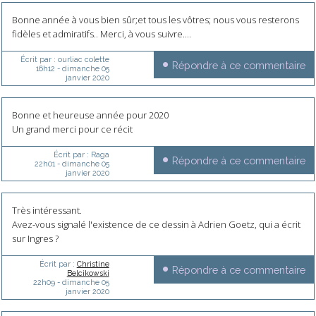
Bonne année à vous bien sûr;et tous les vôtres; nous vous resterons
fidèles et admiratifs.. Merci, à vous suivre....
Écrit par :
ourliac colette
Répondre à ce commentaire
16h12
-
dimanche 05
janvier 2020
Bonne et heureuse année pour 2020
Un grand merci pour ce récit
Écrit par :
Raga
Répondre à ce commentaire
22h01
-
dimanche 05
janvier 2020
Très intéressant.
Avez-vous signalé l'existence de ce dessin à Adrien Goetz, qui a écrit
sur Ingres ?
Écrit par :
Christine
Répondre à ce commentaire
Belcikowski
22h09
-
dimanche 05
janvier 2020