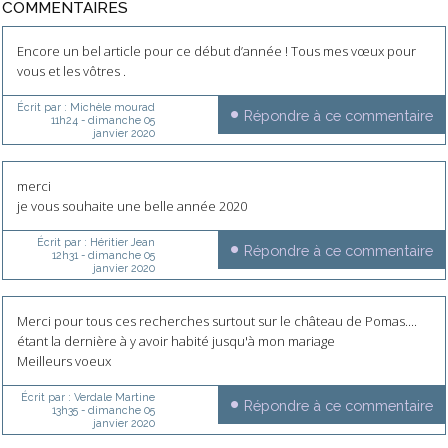
COMMENTAIRES
Encore un bel article pour ce début d’année ! Tous mes vœux pour
vous et les vôtres .
Écrit par :
Michèle mourad
Répondre à ce commentaire
11h24
-
dimanche 05
janvier 2020
merci
je vous souhaite une belle année 2020
Écrit par :
Héritier Jean
Répondre à ce commentaire
12h31
-
dimanche 05
janvier 2020
Merci pour tous ces recherches surtout sur le château de Pomas....
étant la dernière à y avoir habité jusqu'à mon mariage
Meilleurs voeux
Écrit par :
Verdale Martine
Répondre à ce commentaire
13h35
-
dimanche 05
janvier 2020