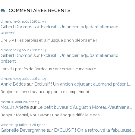
COMMENTAIRES RÉCENTS
dimanche 09
août 2026
11h53
Gilbert Dhomps
sur
Exclusif ! Un ancien adjudant allemand
présent...
Lire S V P les paroles et la musique sinon pléonasme !
dimanche 09
août 2026
11h44
Gilbert Dhomps
sur
Exclusif ! Un ancien adjudant allemand
présent...
Lors du procès de Bordeaux concernant le massacre...
dimanche 09
août 2026
11h29
Annie Bédès
sur
Exclusif ! Un ancien adjudant allemand présent...
Bonjour et merci beaucoup pour ce complément...
mardi 04
août 2026
16h13
Moulin Arlette
sur
Le petit buveur d'Augustin Moreau-Vauthier a...
Bonjour Martial, Nous vivons une époque difficile e nos...
vendredi 31
juillet 2026
13h47
Gabrielle Devergranne
sur
EXCLUSIF ! On a retrouvé la fabuleuse...