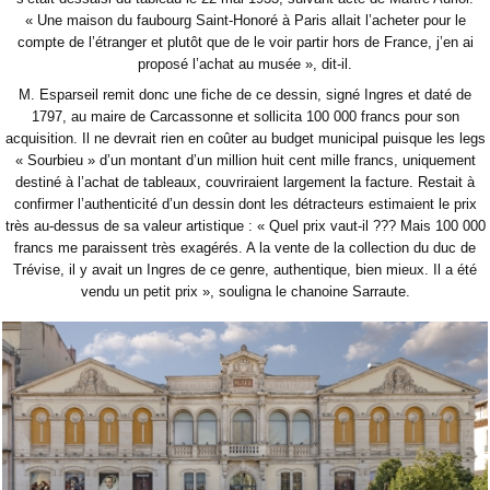
« Une maison du faubourg Saint-Honoré à Paris allait l’acheter pour le
compte de l’étranger et plutôt que de le voir partir hors de France, j’en ai
proposé l’achat au musée », dit-il.
M. Esparseil remit donc une fiche de ce dessin, signé Ingres et daté de
1797, au maire de Carcassonne et sollicita 100 000 francs pour son
acquisition. Il ne devrait rien en coûter au budget municipal puisque les legs
« Sourbieu » d’un montant d’un million huit cent mille francs, uniquement
destiné à l’achat de tableaux, couvriraient largement la facture. Restait à
confirmer l’authenticité d’un dessin dont les détracteurs estimaient le prix
très au-dessus de sa valeur artistique : « Quel prix vaut-il ??? Mais 100 000
francs me paraissent très exagérés. A la vente de la collection du duc de
Trévise, il y avait un Ingres de ce genre, authentique, bien mieux. Il a été
vendu un petit prix », souligna le chanoine Sarraute.