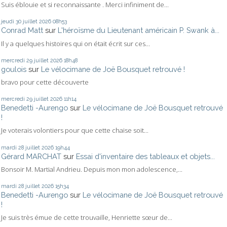
Suis éblouie et si reconnaissante . Merci infiniment de...
jeudi 30
juillet 2026
08h53
Conrad Matt
sur
L'héroïsme du Lieutenant américain P. Swank à...
Il y a quelques histoires qui on était écrit sur ces...
mercredi 29
juillet 2026
18h48
goulois
sur
Le vélocimane de Joë Bousquet retrouvé !
bravo pour cette découverte
mercredi 29
juillet 2026
11h14
Benedetti -Aurengo
sur
Le vélocimane de Joë Bousquet retrouvé
!
Je voterais volontiers pour que cette chaise soit...
mardi 28
juillet 2026
19h44
Gérard MARCHAT
sur
Essai d'inventaire des tableaux et objets...
Bonsoir M. Martial Andrieu. Depuis mon mon adolescence,...
mardi 28
juillet 2026
15h34
Benedetti -Aurengo
sur
Le vélocimane de Joë Bousquet retrouvé
!
Je suis très émue de cette trouvaille, Henriette sœur de...