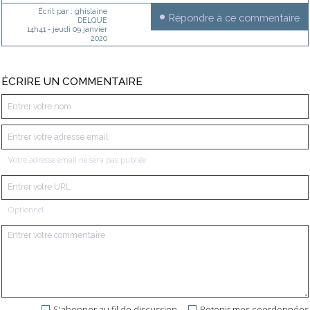
Écrit par :
ghislaine
Répondre à ce commentaire
DELQUE
14h41
-
jeudi 09
janvier
2020
ÉCRIRE UN COMMENTAIRE
Votre adresse email ne sera pas publiée
Optionnel
S'abonner au fil de discussion
Retenir mes coordonnées