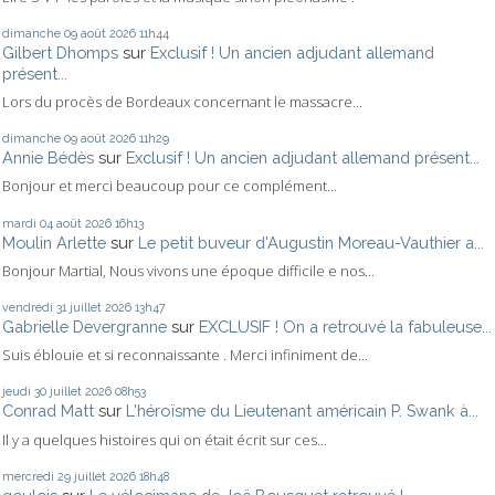
dimanche 09
août 2026
11h44
Gilbert Dhomps
sur
Exclusif ! Un ancien adjudant allemand
présent...
Lors du procès de Bordeaux concernant le massacre...
dimanche 09
août 2026
11h29
Annie Bédès
sur
Exclusif ! Un ancien adjudant allemand présent...
Bonjour et merci beaucoup pour ce complément...
mardi 04
août 2026
16h13
Moulin Arlette
sur
Le petit buveur d'Augustin Moreau-Vauthier a...
Bonjour Martial, Nous vivons une époque difficile e nos...
vendredi 31
juillet 2026
13h47
Gabrielle Devergranne
sur
EXCLUSIF ! On a retrouvé la fabuleuse...
Suis éblouie et si reconnaissante . Merci infiniment de...
jeudi 30
juillet 2026
08h53
Conrad Matt
sur
L'héroïsme du Lieutenant américain P. Swank à...
Il y a quelques histoires qui on était écrit sur ces...
mercredi 29
juillet 2026
18h48