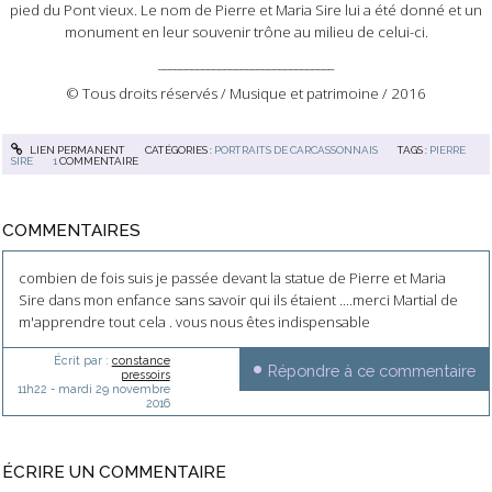
pied du Pont vieux. Le nom de Pierre et Maria Sire lui a été donné et un
monument en leur souvenir trône au milieu de celui-ci.
________________________________
© Tous droits réservés / Musique et patrimoine / 2016
LIEN PERMANENT
CATÉGORIES :
PORTRAITS DE CARCASSONNAIS
TAGS :
PIERRE
SIRE
1
COMMENTAIRE
COMMENTAIRES
combien de fois suis je passée devant la statue de Pierre et Maria
Sire dans mon enfance sans savoir qui ils étaient ....merci Martial de
m'apprendre tout cela . vous nous êtes indispensable
Écrit par :
constance
Répondre à ce commentaire
pressoirs
11h22
-
mardi 29
novembre
2016
ÉCRIRE UN COMMENTAIRE