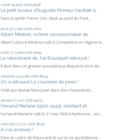
mardi 04
août 2026
15h58
Le petit buveur d'Augustin Moreau-Vauthier a...
Dans le Jardin Pierre Sire, situé au pied du Pont...
jeudi 30
juillet 2026
17h01
Albert Médioni, victime carcassonnaise de...
Albert Léonce Médioni naît à Constantine en Algérie le...
lundi 27
juillet 2026
13h19
Le vélocimane de Joë Bousquet retrouvé !
Il dort dans un grenier poussiéreux depuis la mort de...
vendredi 24
juillet 2026
16h44
On a retrouvé La couronne de pines !
Voilà qui devrait faire jaser dans des chaumières....
samedi 27
juin 2026
19h29
Fernand Merlane (1900-1944), résistant et...
Fernand Merlane naît le 21 mai 1900 à Narbonne ; ses...
mercredi 17
juin 2026
18h40
A vos archives !
Dans le cadre de futurs article sur la vie quotidienne...