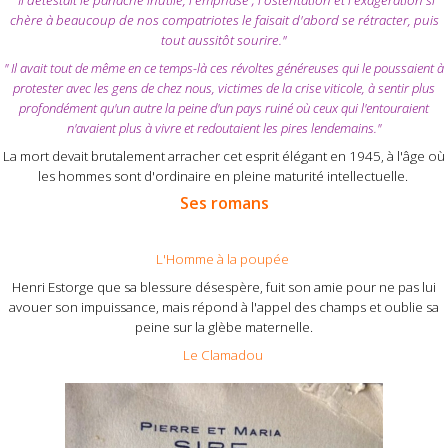
"Il détestait le panache inutile, l'emphase ; l'ostentation et l'exagération si
chère à beaucoup de nos compatriotes le faisait d'abord se rétracter, puis
tout aussitôt sourire."
" Il avait tout de même en ce temps-là ces révoltes généreuses qui le poussaient à
protester avec les gens de chez nous, victimes de la crise viticole, à sentir plus
profondément qu'un autre la peine d'un pays ruiné où ceux qui l'entouraient
n'avaient plus à vivre et redoutaient les pires lendemains."
La mort devait brutalement arracher cet esprit élégant en 1945, à l'âge où
les hommes sont d'ordinaire en pleine maturité intellectuelle.
Ses romans
L'Homme à la poupée
Henri Estorge que sa blessure désespère, fuit son amie pour ne pas lui
avouer son impuissance, mais répond à l'appel des champs et oublie sa
peine sur la glèbe maternelle.
Le Clamadou