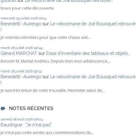
goulois
sur
Le vélocimane de Joë Bousquet retrouvé !
bravo pour cette découverte
mercredi 29
juillet 2026
11h14
Benedetti -Aurengo
sur
Le vélocimane de Joë Bousquet retrouvé
!
Je voterais volontiers pour que cette chaise soit...
mardi 28
juillet 2026
19h44
Gérard MARCHAT
sur
Essai d'inventaire des tableaux et objets...
Bonsoir M. Martial Andrieu. Depuis mon mon adolescence,...
mardi 28
juillet 2026
15h34
Benedetti -Aurengo
sur
Le vélocimane de Joë Bousquet retrouvé
!
Je suis très émue de cette trouvaille, Henriette sœur de...
NOTES RÉCENTES
samedi 08
août 2026
10h24
Baudrigue : "Je n'irai pas".
Je n'irai pas cette année aux commémorations du...