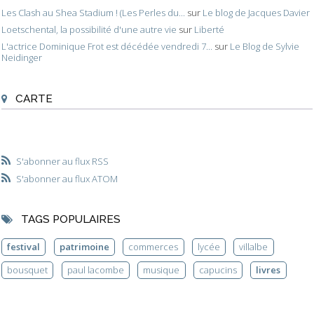
Les Clash au Shea Stadium ! (Les Perles du...
sur
Le blog de Jacques Davier
Loetschental, la possibilité d'une autre vie
sur
Liberté
L'actrice Dominique Frot est décédée vendredi 7...
sur
Le Blog de Sylvie
Neidinger
CARTE
S'abonner au flux RSS
S'abonner au flux ATOM
TAGS POPULAIRES
festival
patrimoine
commerces
lycée
villalbe
bousquet
paul lacombe
musique
capucins
livres