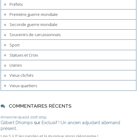
Préfets
Première guerre mondiale
Seconde guerre mondiale
Souvenirs de carcassonnais
Sport
Statues et Croix
Usines
Vieux clichés
Vieux quartiers
COMMENTAIRES RÉCENTS
dimanche 09
août 2026
11h53
Gilbert Dhomps
sur
Exclusif ! Un ancien adjudant allemand
présent...
Lire S V P les paroles et la musique sinon pléonasme !