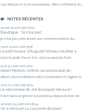
Suis éblouie et si reconnaissante . Merci infiniment de...
NOTES RÉCENTES
samedi 08
août 2026
10h24
Baudrigue : "Je n'irai pas".
Je n'irai pas cette année aux commémorations du...
mardi 04
août 2026
15h58
Le petit buveur d'Augustin Moreau-Vauthier a...
Dans le Jardin Pierre Sire, situé au pied du Pont...
jeudi 30
juillet 2026
17h01
Albert Médioni, victime carcassonnaise de...
Albert Léonce Médioni naît à Constantine en Algérie le...
lundi 27
juillet 2026
13h19
Le vélocimane de Joë Bousquet retrouvé !
Il dort dans un grenier poussiéreux depuis la mort de...
vendredi 24
juillet 2026
16h44
On a retrouvé La couronne de pines !