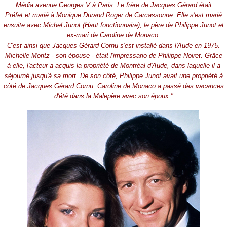
Média avenue Georges V à Paris. Le frère de Jacques Gérard était
Préfet et marié à Monique Durand Roger de Carcassonne. Elle s'est marié
ensuite avec Michel Junot (Haut fonctionnaire), le père de Philippe Junot et
ex-mari de Caroline de Monaco.
C'est ainsi que Jacques Gérard Cornu s'est installé dans l'Aude en 1975.
Michelle Moritz - son épouse - était l'impressario de Philippe Noiret. Grâce
à elle, l'acteur a acquis la propriété de Montréal d'Aude, dans laquelle il a
séjourné jusqu'à sa mort. De son côté, Philippe Junot avait une propriété à
côté de Jacques Gérard Cornu. Caroline de Monaco a passé des vacances
d'été dans la Malepère avec son époux."