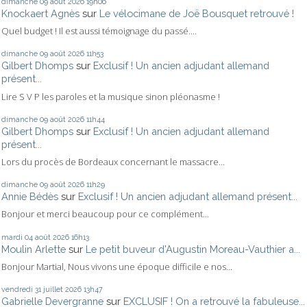
dimanche 09
août 2026
19h06
Knockaert Agnès
sur
Le vélocimane de Joë Bousquet retrouvé !
Quel budget ! Il est aussi témoignage du passé....
dimanche 09
août 2026
11h53
Gilbert Dhomps
sur
Exclusif ! Un ancien adjudant allemand
présent...
Lire S V P les paroles et la musique sinon pléonasme !
dimanche 09
août 2026
11h44
Gilbert Dhomps
sur
Exclusif ! Un ancien adjudant allemand
présent...
Lors du procès de Bordeaux concernant le massacre...
dimanche 09
août 2026
11h29
Annie Bédès
sur
Exclusif ! Un ancien adjudant allemand présent...
Bonjour et merci beaucoup pour ce complément...
mardi 04
août 2026
16h13
Moulin Arlette
sur
Le petit buveur d'Augustin Moreau-Vauthier a...
Bonjour Martial, Nous vivons une époque difficile e nos...
vendredi 31
juillet 2026
13h47
Gabrielle Devergranne
sur
EXCLUSIF ! On a retrouvé la fabuleuse...