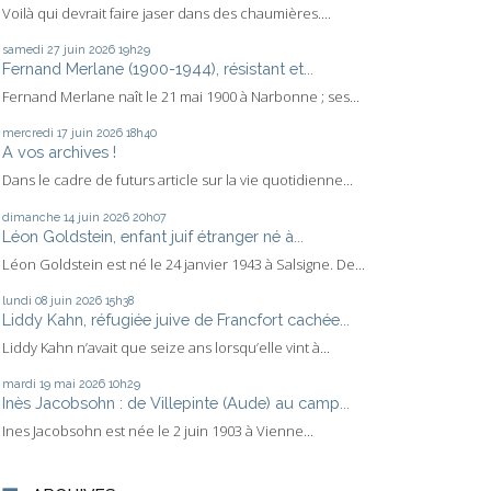
Voilà qui devrait faire jaser dans des chaumières....
samedi 27
juin 2026
19h29
Fernand Merlane (1900-1944), résistant et...
Fernand Merlane naît le 21 mai 1900 à Narbonne ; ses...
mercredi 17
juin 2026
18h40
A vos archives !
Dans le cadre de futurs article sur la vie quotidienne...
dimanche 14
juin 2026
20h07
Léon Goldstein, enfant juif étranger né à...
Léon Goldstein est né le 24 janvier 1943 à Salsigne. De...
lundi 08
juin 2026
15h38
Liddy Kahn, réfugiée juive de Francfort cachée...
Liddy Kahn n’avait que seize ans lorsqu’elle vint à...
mardi 19
mai 2026
10h29
Inès Jacobsohn : de Villepinte (Aude) au camp...
Ines Jacobsohn est née le 2 juin 1903 à Vienne...