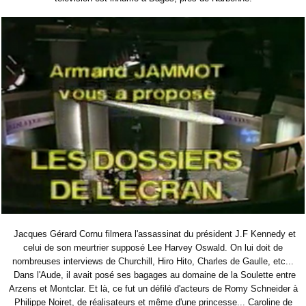
Jacques Gérard Cornu filmera l'assassinat du président J.F Kennedy et
celui de son meurtrier supposé Lee Harvey Oswald. On lui doit de
nombreuses interviews de Churchill, Hiro Hito, Charles de Gaulle, etc...
Dans l'Aude, il avait posé ses bagages au domaine de la Soulette entre
Arzens et Montclar. Et là, ce fut un défilé d'acteurs de Romy Schneider à
Philippe Noiret, de réalisateurs et même d'une princesse... Caroline de