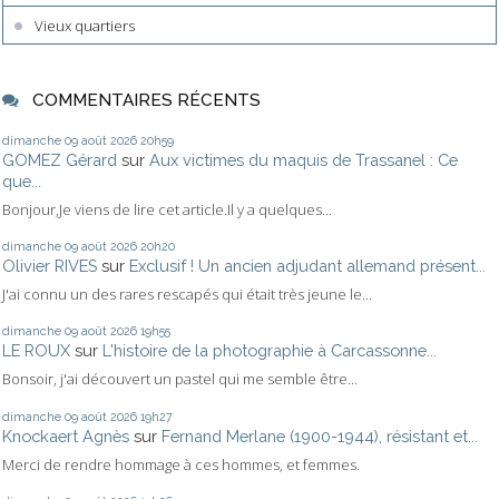
Vieux quartiers
COMMENTAIRES RÉCENTS
dimanche 09
août 2026
20h59
GOMEZ Gérard
sur
Aux victimes du maquis de Trassanel : Ce
que...
Bonjour,Je viens de lire cet article.Il y a quelques...
dimanche 09
août 2026
20h20
Olivier RIVES
sur
Exclusif ! Un ancien adjudant allemand présent...
J'ai connu un des rares rescapés qui était très jeune le...
dimanche 09
août 2026
19h55
LE ROUX
sur
L'histoire de la photographie à Carcassonne...
Bonsoir, j'ai découvert un pastel qui me semble être...
dimanche 09
août 2026
19h27
Knockaert Agnès
sur
Fernand Merlane (1900-1944), résistant et...
Merci de rendre hommage à ces hommes, et femmes.