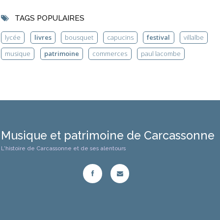
TAGS POPULAIRES
lycée
livres
bousquet
capucins
festival
villalbe
musique
patrimoine
commerces
paul lacombe
Musique et patrimoine de Carcassonne
L'histoire de Carcassonne et de ses alentours