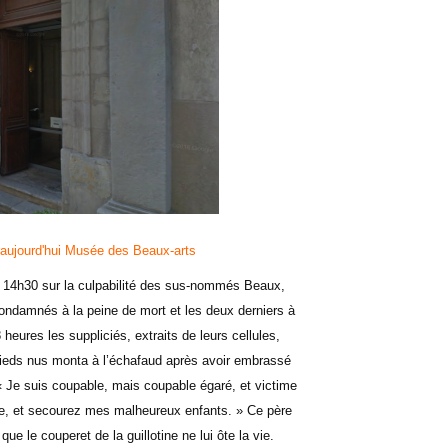
 aujourd'hui Musée des Beaux-arts
 à 14h30 sur la culpabilité des sus-nommés Beaux,
condamnés à la peine de mort et les deux derniers à
eures les suppliciés, extraits de leurs cellules,
 pieds nus monta à l’échafaud après avoir embrassé
: « Je suis coupable, mais coupable égaré, et victime
e, et secourez mes malheureux enfants. » Ce père
ue le couperet de la guillotine ne lui ôte la vie.