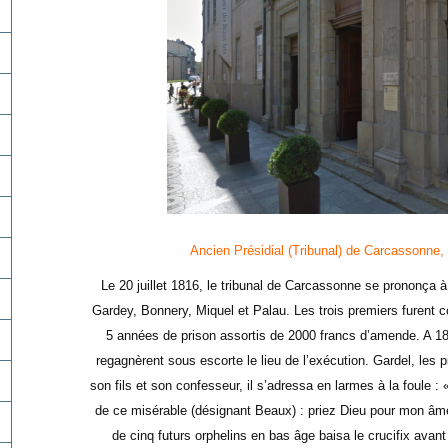
Ancien Présidial (Tribunal) de Carcassonne,
Le 20 juillet 1816, le tribunal de Carcassonne se prononça
Gardey, Bonnery, Miquel et Palau. Les trois premiers furent 
5 années de prison assortis de 2000 francs d’amende. A 18 h
regagnèrent sous escorte le lieu de l’exécution. Gardel, les
son fils et son confesseur, il s’adressa en larmes à la foule 
de ce misérable (désignant Beaux) : priez Dieu pour mon âm
de cinq futurs orphelins en bas âge baisa le crucifix avant q