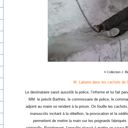
© Collection J. B
M. Labarre dans les cachots de 
Le destinataire saisit aussitôt la police, l’informe et lui fait pa
MM. le prévôt Barthès, le commissaire de police, le comman
adjoint au maire se rendent à la prison. On fouille les cachots,
manuscrits incitant à la rébellion, la provocation et la sédit
permettent de mettre la main sur les poignards fabriqués 
criminelle. Rapidement, l’enquête réussit à mettre en cause 