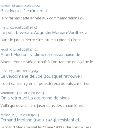
samedi 08
août 2026
10h24
Baudrigue : "Je n'irai pas".
Je n'irai pas cette année aux commémorations du...
mardi 04
août 2026
15h58
Le petit buveur d'Augustin Moreau-Vauthier a...
Dans le Jardin Pierre Sire, situé au pied du Pont...
jeudi 30
juillet 2026
17h01
Albert Médioni, victime carcassonnaise de...
Albert Léonce Médioni naît à Constantine en Algérie le...
lundi 27
juillet 2026
13h19
Le vélocimane de Joë Bousquet retrouvé !
Il dort dans un grenier poussiéreux depuis la mort de...
vendredi 24
juillet 2026
16h44
On a retrouvé La couronne de pines !
Voilà qui devrait faire jaser dans des chaumières....
samedi 27
juin 2026
19h29
Fernand Merlane (1900-1944), résistant et...
Fernand Merlane naît le 21 mai 1900 à Narbonne ; ses...