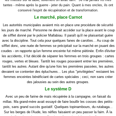
tantes - même après la guerre - jeter du pain. Quant à mes oncles, ils ont
conservé l'esprit de récupération et de transformation.
Le marché, place Carnot
Les autorités municipales avaient mis en place une procédure de sécurité
les jours de marché. Personne ne devait accéder sur la place avant le coup
de sifflet donné par le policier Mallabiau. Il paraît qu'il ne plaisantait guère
avec la discipline. Tout cela pour quelques fanes de carottes... Au coup de
sifflet donc, une nuée de femmes se précipitait sur la marché en jouant des
coudes - on rapporte qu'un femme enceinte fut même piétinée. Enfin d'éviter
les accidents, il fut décidé de séparer les femmes en trois groupes : cartes
rouges, vertes et bleues. Tantôt les rouges pouvaient entrer les premières,
tantôt les autres. Autant dire qu'une fois les premières passées, les autres
devaient se contenter des épluchures... Les plus "privilégiées" restaient les
femmes enceintes bénéficiant de cartes spéciales ; ceci, non sans créer
des jalousies au sein des autres groupes.
Le système D
Avec
un peu de farine de maïs récupérée à la campagne, on faisait du
millas. Ma grand-mère avait essayé de faire bouillir les cosses des petits-
pois, sans grand succès gustatif. Quelques topinambours, du rutabaga...
Sur les berges de l'Aude, les nèfles faisaient un peu passer la faim. À la