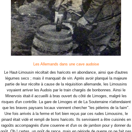
Les Allemands dans une cave audoise
Le Haut-Limousin récoltait des haricots en abondance, ainsi que d'autres
légumes secs ; mais il manquait de vin. Après avoir planqué la majeure
partie de leur récolte à cause de la réquisition allemande, les Limousins
voyaient arriver les Audois par le train chargés de bonbonnes. Ainsi le
Minervois était-il accueilli à bras ouvert du côté de Limoges, malgré les
risques d'un contrôle. La gare de Limoges et de La Souterraine n'attendaient
que les braves paysans locaux viennent chercher "les
pèlerins de la faim".
Une fois arrivés à la ferme et fort bien reçus par ces rudes Limousins, le
pinard était vidé et rempli de bons haricots. Ils serviraient a être cuisinés en
ragoûts accompagnés d'une couenne et d'un os de jambon pour y donner du
goût. Oh ! certes, un goût de rance, mais en période de guerre on ne fait pas