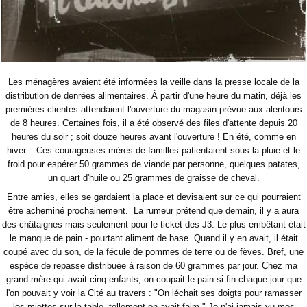
Les ménagères avaient été informées la veille dans la presse locale de la
distribution de denrées alimentaires. À partir d'une heure du matin, déjà les
premières clientes attendaient l'ouverture du magasin prévue aux alentours
de 8 heures. Certaines fois, il a été observé des files d'attente depuis 20
heures du soir ; soit douze heures avant l'ouverture ! En été, comme en
hiver... Ces courageuses mères de familles patientaient sous la pluie et le
froid pour espérer 50 grammes de viande par personne, quelques patates,
un quart d'huile ou 25 grammes de graisse de cheval.
Entre amies, elles se gardaient la place et devisaient sur ce qui pourraient
être acheminé prochainement. La rumeur prétend que demain, il y a aura
des châtaignes mais seulement pour le ticket des J3. Le plus embêtant était
le manque de pain - pourtant aliment de base. Quand il y en avait, il était
coupé avec du son, de la fécule de pommes de terre ou de fèves. Bref, une
espèce de repasse distribuée à raison de 60 grammes par jour. Chez ma
grand-mère qui avait cinq enfants, on coupait le pain si fin chaque jour que
l'on pouvait y voir la Cité au travers : "On léchait ses doigts pour ramasser
les miettes sur la table, tellement on avait faim." Je n'ai jamais vu mes