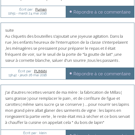
Écrit par :
Puman
Répondre à ce commentaire
11h51
-
mardi 24
mai 2016
suite
Au cliquetis des bouteilles s'ajoutait une joyeuse agitation. Dans la
rue ,les enfants heureux de l'interruption de la classe s'interpelaient
,les ménagères se pressaient pour préparer le repas et il était
fréquent de voir, sur le seuil de la porte de "la goutte de lait" ,une
sœur à cornette blanche, saluer d'un sourire ,tous les passants .
Écrit par :
PUMAN
Répondre à ce commentaire
13h42
-
jeudi 26
mai 2016
j'ai d'autres recettes venant de ma mère : la fabrication de Millas (
sans graisse ) pour remplacer le pain , et de confiture de figue et
carottes ( même sans sucre ça se conserve ) ....pour nourrir ses lapins
mon grand père allait glaner des sarments de vigne : les lapins en
rongeaient la partie verte , le reste était mis à sécher et ce bois servait
à chauffer la cuisine on appelait cela " du bois de lapin"
Écrit par :
klein