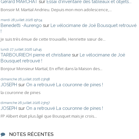
Gérard MARCHAT
sur
Essai d'inventaire des tableaux et objets...
Bonsoir M. Martial Andrieu. Depuis mon mon adolescence,...
mardi 28
juillet 2026
15h34
Benedetti -Aurengo
sur
Le vélocimane de Joë Bousquet retrouvé
!
Je suis très émue de cette trouvaille, Henriette sœur de...
lundi 27
juillet 2026
14h45
TARBOURIECH pierre et christiane
sur
Le vélocimane de Joë
Bousquet retrouvé !
Bonjour Monsieur Martial, En effet dans la Maison des...
dimanche 26
juillet 2026
23h58
JOSEPH
sur
On a retrouvé La couronne de pines !
la couronne de pines
dimanche 26
juillet 2026
23h57
JOSEPH
sur
On a retrouvé La couronne de pines !
FP Alibert était plus âgé que Bousquet mais je crois...
NOTES RÉCENTES