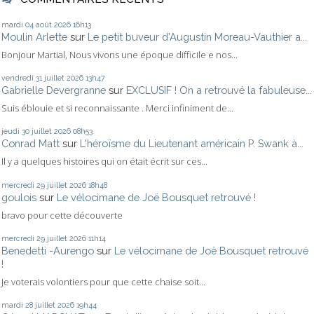
mardi 04
août 2026
16h13
Moulin Arlette
sur
Le petit buveur d'Augustin Moreau-Vauthier a...
Bonjour Martial, Nous vivons une époque difficile e nos...
vendredi 31
juillet 2026
13h47
Gabrielle Devergranne
sur
EXCLUSIF ! On a retrouvé la fabuleuse...
Suis éblouie et si reconnaissante . Merci infiniment de...
jeudi 30
juillet 2026
08h53
Conrad Matt
sur
L'héroïsme du Lieutenant américain P. Swank à...
Il y a quelques histoires qui on était écrit sur ces...
mercredi 29
juillet 2026
18h48
goulois
sur
Le vélocimane de Joë Bousquet retrouvé !
bravo pour cette découverte
mercredi 29
juillet 2026
11h14
Benedetti -Aurengo
sur
Le vélocimane de Joë Bousquet retrouvé
!
Je voterais volontiers pour que cette chaise soit...
mardi 28
juillet 2026
19h44