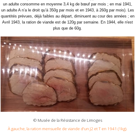
un adulte consomme en moyenne 3,4 kg de bœuf par mois ; en mai 1941,
un adulte A n’a le droit qu’à 350g par mois et en 1943, à 260g par mois). Les
quantités prévues, déjà faibles au départ, diminuent au cour des années ; en
Avril 1943, la ration de viande est de 120g par semaine. En 1944, elle n'est
plus que de 60g.
© Musée de la Résistance de Limoges
À gauche, la ration mensuelle de viande d'un J2 et T en 1941 (1kg).