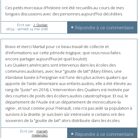
Ces petits morceaux d'histoire ont été recueillis au cours de mes
longues discussions avec des personnes aujourd'hui décédées.
Écrit par :
J. Ourliac
Répondre à ce commentaire
11h34
-
samedi 14
mai 2016
Bravo et merci Martial pour ce beau travail de collecte et
d'informations sur cette période tragique, que vous nous faites
encore partager aujourd’hui (et quel boulot!).
Les Quakers américains sont intervenus dans les écoles des
communes audoises, avec leur "goutte de lait" (Mary Elmes, une
irlandaise basée à Perpignan est l'une des plus actives quakers qui
apporte de l'aide alimentaire aux enfants audois, elle a été élevée au
rang de "Juste" en 2014). L'intervention des Quakers est motivée par
des courbes de poids des écoliers audois catastrophique. Et oui, le
département de l'Aude est un département de monoculture-la
vigne-, et tout comme pour l'Hérault, cela n'a pas aidé sa population à
survivre à la disette. Je suis bien sûr intéressée si certains ont des
souvenirs de la "goutte de lait" alors distribuée dans les écoles.
Écrit par :
marieh
Répondre à ce commentaire
melendez