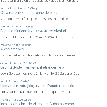
Il dort dans un grenier poussiéreux depuis la mort de...
vendredi 24
juillet 2026
16h44
On a retrouvé La couronne de pines !
Voilà qui devrait faire jaser dans des chaumières....
samedi 27
juin 2026
19h29
Fernand Merlane (1900-1944), résistant et...
Fernand Merlane naît le 21 mai 1900 à Narbonne ; ses...
mercredi 17
juin 2026
18h40
A vos archives !
Dans le cadre de futurs article sur la vie quotidienne...
dimanche 14
juin 2026
20h07
Léon Goldstein, enfant juif étranger né à...
Léon Goldstein est né le 24 janvier 1943 à Salsigne. De...
lundi 08
juin 2026
15h38
Liddy Kahn, réfugiée juive de Francfort cachée...
Liddy Kahn n’avait que seize ans lorsqu’elle vint à...
mardi 19
mai 2026
10h29
Inès Jacobsohn : de Villepinte (Aude) au camp...