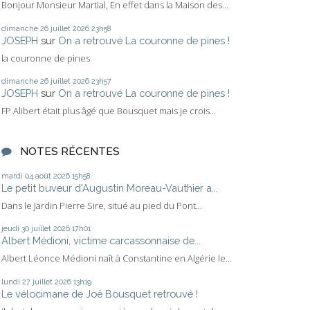
Bonjour Monsieur Martial, En effet dans la Maison des...
dimanche 26
juillet 2026
23h58
JOSEPH
sur
On a retrouvé La couronne de pines !
la couronne de pines
dimanche 26
juillet 2026
23h57
JOSEPH
sur
On a retrouvé La couronne de pines !
FP Alibert était plus âgé que Bousquet mais je crois...
NOTES RÉCENTES
mardi 04
août 2026
15h58
Le petit buveur d'Augustin Moreau-Vauthier a...
Dans le Jardin Pierre Sire, situé au pied du Pont...
jeudi 30
juillet 2026
17h01
Albert Médioni, victime carcassonnaise de...
Albert Léonce Médioni naît à Constantine en Algérie le...
lundi 27
juillet 2026
13h19
Le vélocimane de Joë Bousquet retrouvé !