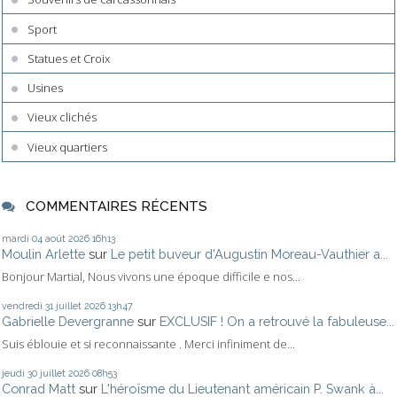
Sport
Statues et Croix
Usines
Vieux clichés
Vieux quartiers
COMMENTAIRES RÉCENTS
mardi 04
août 2026
16h13
Moulin Arlette
sur
Le petit buveur d'Augustin Moreau-Vauthier a...
Bonjour Martial, Nous vivons une époque difficile e nos...
vendredi 31
juillet 2026
13h47
Gabrielle Devergranne
sur
EXCLUSIF ! On a retrouvé la fabuleuse...
Suis éblouie et si reconnaissante . Merci infiniment de...
jeudi 30
juillet 2026
08h53
Conrad Matt
sur
L'héroïsme du Lieutenant américain P. Swank à...