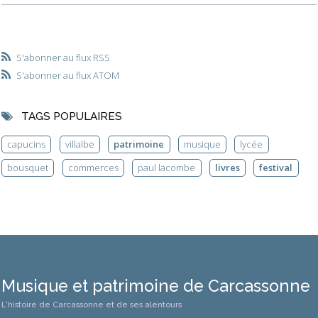
S'abonner au flux RSS
S'abonner au flux ATOM
TAGS POPULAIRES
capucins
villalbe
patrimoine
musique
lycée
bousquet
commerces
paul lacombe
livres
festival
Musique et patrimoine de Carcassonne
L'histoire de Carcassonne et de ses alentours