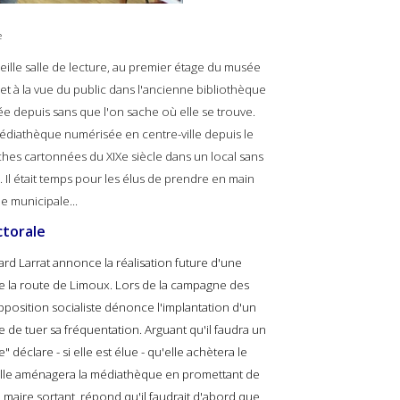
e
ieille salle de lecture, au premier étage du musée
et à la vue du public dans l'ancienne bibliothèque
e depuis sans que l'on sache où elle se trouve.
médiathèque numérisée en centre-ville depuis le
ches cartonnées du XIXe siècle dans un local sans
 Il était temps pour les élus de prendre en main
ue municipale...
ctorale
rd Larrat annonce la réalisation future d'une
de la route de Limoux. Lors de la campagne des
position socialiste dénonce l'implantation d'un
ue de tuer sa fréquentation. Arguant qu'il faudra un
 déclare - si elle est élue - qu'elle achètera le
'elle aménagera la médiathèque en promettant de
e maire sortant, répond qu'il faudrait d'abord que