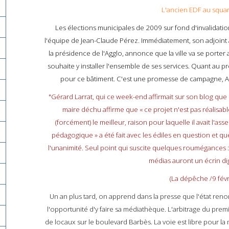
L'ancien EDF au squa
Les élections municipales de 2009 sur fond d'invalidati
l'équipe de Jean-Claude Pérez. Immédiatement, son adjoint à
la présidence de l'Agglo, annonce que la ville va se porter a
souhaite y installer l'ensemble de ses services. Quant au pr
pour ce bâtiment. C'est une promesse de campagne, Alai
"Gérard Larrat, qui ce week-end affirmait sur son blog que
maire déchu affirme que « ce projet n'est pas réalisable 
(forcément) le meilleur, raison pour laquelle il avait l'ass
pédagogique » a été fait avec les édiles en question et que
l'unanimité. Seul point qui suscite quelques roumégances : c
médias auront un écrin d
(La dépêche /9 févr
Un an plus tard, on apprend dans la presse que l'état renonce
l'opportunité d'y faire sa médiathèque. L'arbitrage du premi
de locaux sur le boulevard Barbès. La voie est libre pour la