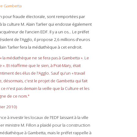
re Gambetta
on pour fraude électorale, sont remportées par
 la culture M. Alain Tarlier qui endosse également
cquéreur de l'ancien EDF. Il y a un os... Le préfet
ésident de l'Agglo, il propose 2,6 millions d'euros
n Tarlier fera la médiathèque à cet endroit.
 « la médiathèque ne se fera pas à Gambetta ». Le
». Et réaffirme que le sien, à Prat-Mary, était
entiment des élus de l'Agglo. Sauf qu'un « travail
, désormais, c'est le projet de Gambetta qui fait
e n'est pas demain la veille que la Culture et les
igne de ce nom."
ier 2010)
 à investir les locaux de l'EDF laissant à la ville
er ministre M. Fillon a plaidé pour la construction
 médiathèque à Gambetta, mais le préfet rappelle à