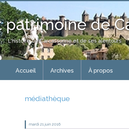
 patrimoine de 
L'histoire de Carcassonne et de ses alentours
Accueil
Archives
À propos
médiathèque
mardi 21
juin 2016