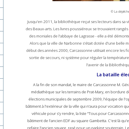
© La dépêch
Jusqu'en 2011, la bibliothèque reçut ses lecteurs dans sa v
des Beaux-arts. Les livres poussiéreux se trouvaient rangés 
des moniales de l'abbaye de Lagrasse - elle a été démonté
Alors que la ville de Narbonne s'était dotée d'une belle 
début des années 2000, Carcassonne utilisait encore les fi
sortie de secours, ni système pour réguler la température.
l'avenir de la Bibliothèq
La bataille éle
A la fin de son mandat, le maire de Carcassonne M. Géra
médiathèque sur les terrains de Prat-Mary, en bordure 
élections municipales de septembre 2009, l'équipe de l'op
bâtiment à l'extérieur de la ville qui n'aura pour vocation q
véhicule pour s'y rendre, la liste "Tous pour Carcassonne"
bâtiment de l'ancien EDF au square Gambetta. C'est là qu
refaire l'ancien square, rasé pour un parking souterrain. L