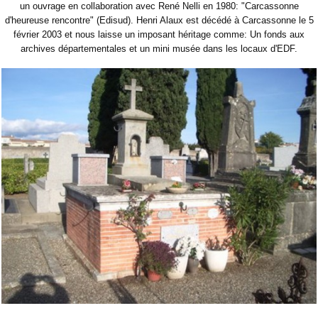
un ouvrage en collaboration avec René Nelli en 1980: "Carcassonne
d'heureuse rencontre" (Edisud). Henri Alaux est décédé à Carcassonne le 5
février 2003 et nous laisse un imposant héritage comme: Un fonds aux
archives départementales et un mini musée dans les locaux d'EDF.