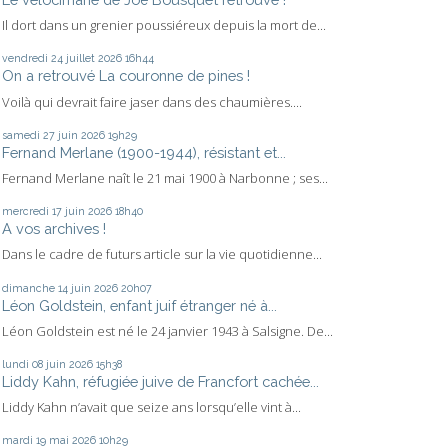
Il dort dans un grenier poussiéreux depuis la mort de...
vendredi 24
juillet 2026
16h44
On a retrouvé La couronne de pines !
Voilà qui devrait faire jaser dans des chaumières....
samedi 27
juin 2026
19h29
Fernand Merlane (1900-1944), résistant et...
Fernand Merlane naît le 21 mai 1900 à Narbonne ; ses...
mercredi 17
juin 2026
18h40
A vos archives !
Dans le cadre de futurs article sur la vie quotidienne...
dimanche 14
juin 2026
20h07
Léon Goldstein, enfant juif étranger né à...
Léon Goldstein est né le 24 janvier 1943 à Salsigne. De...
lundi 08
juin 2026
15h38
Liddy Kahn, réfugiée juive de Francfort cachée...
Liddy Kahn n’avait que seize ans lorsqu’elle vint à...
mardi 19
mai 2026
10h29