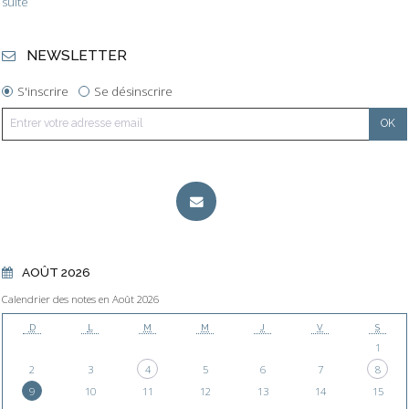
suite
NEWSLETTER
S'inscrire
Se désinscrire
AOÛT 2026
Calendrier des notes en Août 2026
D
L
M
M
J
V
S
1
2
3
4
5
6
7
8
9
10
11
12
13
14
15