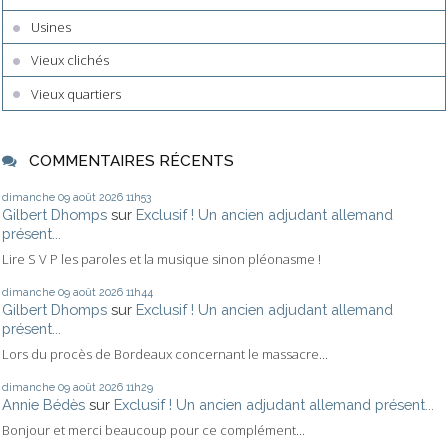
Usines
Vieux clichés
Vieux quartiers
COMMENTAIRES RÉCENTS
dimanche 09
août 2026
11h53
Gilbert Dhomps
sur
Exclusif ! Un ancien adjudant allemand
présent...
Lire S V P les paroles et la musique sinon pléonasme !
dimanche 09
août 2026
11h44
Gilbert Dhomps
sur
Exclusif ! Un ancien adjudant allemand
présent...
Lors du procès de Bordeaux concernant le massacre...
dimanche 09
août 2026
11h29
Annie Bédès
sur
Exclusif ! Un ancien adjudant allemand présent...
Bonjour et merci beaucoup pour ce complément...