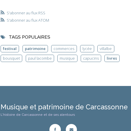
S'abonner au flux RSS
S'abonner au flux ATOM
TAGS POPULAIRES
festival
patrimoine
commerces
lycée
villalbe
bousquet
paul lacombe
musique
capucins
livres
Musique et patrimoine de Carcassonne
L'histoire de Carcassonne et de ses alentours