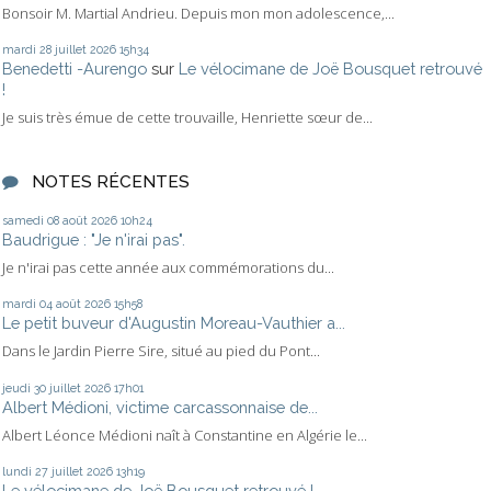
Bonsoir M. Martial Andrieu. Depuis mon mon adolescence,...
mardi 28
juillet 2026
15h34
Benedetti -Aurengo
sur
Le vélocimane de Joë Bousquet retrouvé
!
Je suis très émue de cette trouvaille, Henriette sœur de...
NOTES RÉCENTES
samedi 08
août 2026
10h24
Baudrigue : "Je n'irai pas".
Je n'irai pas cette année aux commémorations du...
mardi 04
août 2026
15h58
Le petit buveur d'Augustin Moreau-Vauthier a...
Dans le Jardin Pierre Sire, situé au pied du Pont...
jeudi 30
juillet 2026
17h01
Albert Médioni, victime carcassonnaise de...
Albert Léonce Médioni naît à Constantine en Algérie le...
lundi 27
juillet 2026
13h19
Le vélocimane de Joë Bousquet retrouvé !