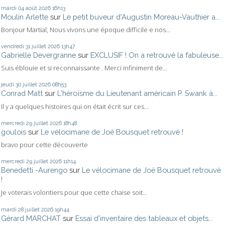
mardi 04
août 2026
16h13
Moulin Arlette
sur
Le petit buveur d'Augustin Moreau-Vauthier a...
Bonjour Martial, Nous vivons une époque difficile e nos...
vendredi 31
juillet 2026
13h47
Gabrielle Devergranne
sur
EXCLUSIF ! On a retrouvé la fabuleuse...
Suis éblouie et si reconnaissante . Merci infiniment de...
jeudi 30
juillet 2026
08h53
Conrad Matt
sur
L'héroïsme du Lieutenant américain P. Swank à...
Il y a quelques histoires qui on était écrit sur ces...
mercredi 29
juillet 2026
18h48
goulois
sur
Le vélocimane de Joë Bousquet retrouvé !
bravo pour cette découverte
mercredi 29
juillet 2026
11h14
Benedetti -Aurengo
sur
Le vélocimane de Joë Bousquet retrouvé
!
Je voterais volontiers pour que cette chaise soit...
mardi 28
juillet 2026
19h44
Gérard MARCHAT
sur
Essai d'inventaire des tableaux et objets...