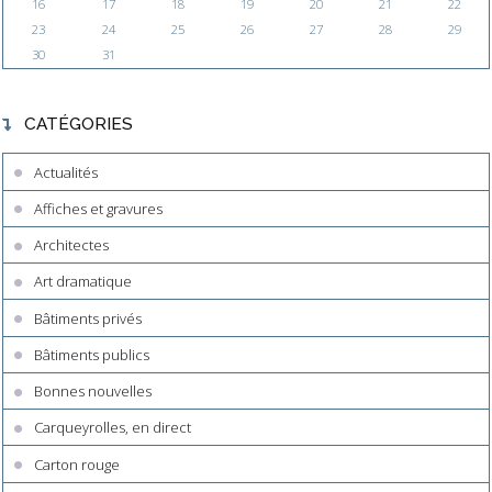
16
17
18
19
20
21
22
23
24
25
26
27
28
29
30
31
CATÉGORIES
Actualités
Affiches et gravures
Architectes
Art dramatique
Bâtiments privés
Bâtiments publics
Bonnes nouvelles
Carqueyrolles, en direct
Carton rouge