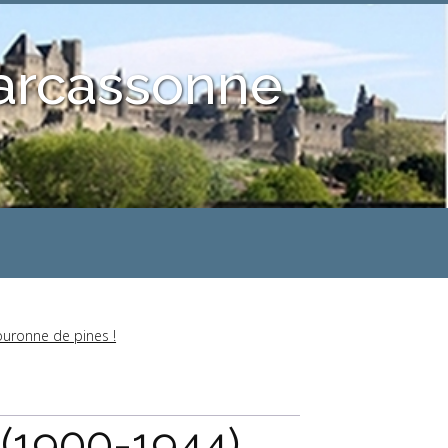
Carcassonne
ouronne de pines !
(1900-1944),