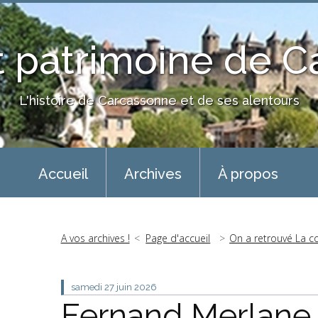
 patrimoine de 
L'histoire de Carcassonne et de ses alentours
Accueil
Archives
À propos
A vos archives !
Page d'accueil
On a retrouvé La c
samedi 27
juin 2026
Fernand Merlane 