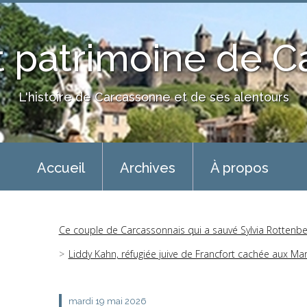
 patrimoine de 
L'histoire de Carcassonne et de ses alentours
Accueil
Archives
À propos
Ce couple de Carcassonnais qui a sauvé Sylvia Rottenbe
Liddy Kahn, réfugiée juive de Francfort cachée aux Mar
mardi 19
mai 2026