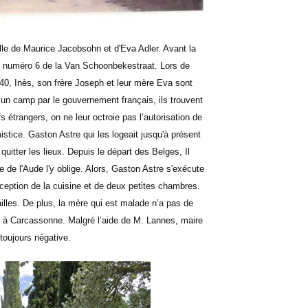
ille de Maurice Jacobsohn et d'Eva Adler. Avant la
au numéro 6 de la Van Schoonbekestraat. Lors de
940, Inès, son frère Joseph et leur mère Eva sont
s un camp par le gouvernement français, ils trouvent
s étrangers, on ne leur octroie pas l’autorisation de
istice. Gaston Astre qui les logeait jusqu'à présent
itter les lieux. Depuis le départ des Belges, Il
 de l'Aude l'y oblige. Alors, Gaston Astre s'exécute
xception de la cuisine et de deux petites chambres.
lailles. De plus, la mère qui est malade n’a pas de
u à Carcassonne. Malgré l’aide de M. Lannes, maire
 toujours négative.