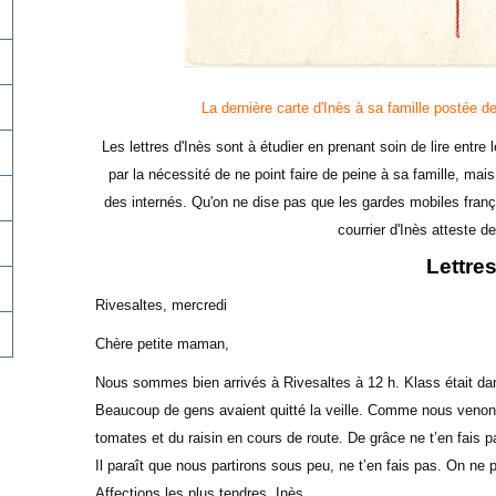
La dernière carte d'Inès à sa famille postée 
Les lettres d'Inès sont à étudier en prenant soin de lire entre
par la nécessité de ne point faire de peine à sa famille, mai
des internés. Qu'on ne dise pas que les gardes mobiles frança
courrier d'Inès atteste d
Lettre
Rivesaltes, mercredi
Chère petite maman,
Nous sommes bien arrivés à Rivesaltes à 12 h. Klass était dans 
Beaucoup de gens avaient quitté la veille. Comme nous venons d
tomates et du raisin en cours de route. De grâce ne t’en fais 
Il paraît que nous partirons sous peu, ne t’en fais pas. On ne
Affections les plus tendres. Inès.