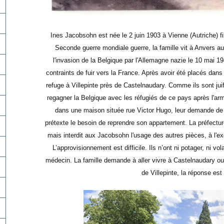
Ines Jacobsohn est née le 2 juin 1903 à Vienne (Autriche) f
Seconde guerre mondiale guerre, la famille vit à Anvers 
l'invasion de la Belgique par l'Allemagne nazie le 10 mai 1
contraints de fuir vers la France. Après avoir été placés dan
refuge à Villepinte près de Castelnaudary. Comme ils sont juif
regagner la Belgique avec les réfugiés de ce pays après l'arm
dans une maison située rue Victor Hugo, leur demande de qu
prétexte le besoin de reprendre son appartement. La préfecture
mais interdit aux Jacobsohn l'usage des autres pièces, à l'e
L’approvisionnement est difficile. Ils n’ont ni potager, ni vo
médecin.
La famille demande à aller vivre à Castelnaudary o
de Villepinte, la réponse est