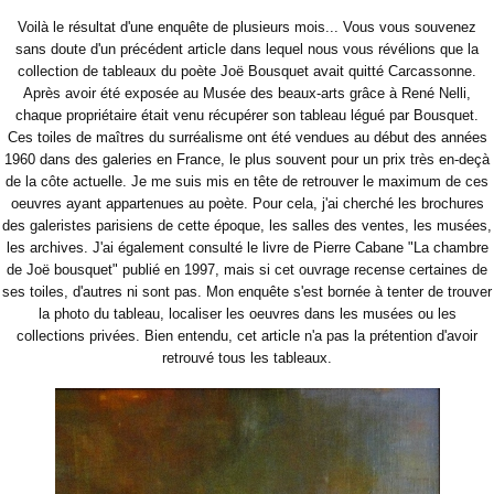
Voilà le résultat d'une enquête de plusieurs mois... Vous vous souvenez
sans doute d'un précédent article dans lequel nous vous révélions que la
collection de tableaux du poète Joë Bousquet avait quitté Carcassonne.
Après avoir été exposée au Musée des beaux-arts grâce à René Nelli,
chaque propriétaire était venu récupérer son tableau légué par Bousquet.
Ces toiles de maîtres du surréalisme ont été vendues au début des années
1960 dans des galeries en France, le plus souvent pour un prix très en-deçà
de la côte actuelle. Je me suis mis en tête de retrouver le maximum de ces
oeuvres ayant appartenues au poète. Pour cela, j'ai cherché les brochures
des galeristes parisiens de cette époque, les salles des ventes, les musées,
les archives. J'ai également consulté le livre de Pierre Cabane "La chambre
de Joë bousquet" publié en 1997, mais si cet ouvrage recense certaines de
ses toiles, d'autres ni sont pas. Mon enquête s'est bornée à tenter de trouver
la photo du tableau, localiser les oeuvres dans les musées ou les
collections privées. Bien
entendu, cet article n'a pas la prétention d'avoir
retrouvé tous les tableaux.