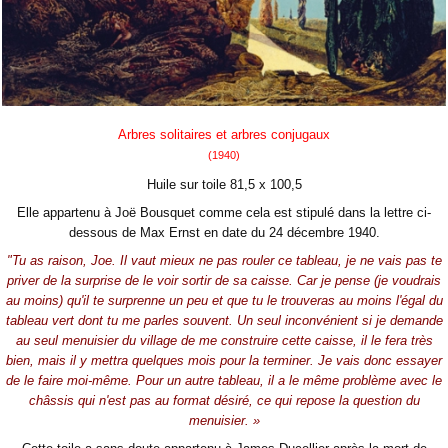
Arbres solitaires et arbres conjugaux
(1940)
Huile sur toile 81,5 x 100,5
Elle appartenu à Joë Bousquet comme cela est stipulé dans la lettre ci-
dessous de Max Ernst en date du 24 décembre 1940.
"Tu as raison, Joe. Il vaut mieux ne pas rouler ce tableau, je ne vais pas te
priver de la surprise de le voir sortir de sa caisse. Car je pense (je voudrais
au moins) qu'il te surprenne un peu et que tu le trouveras au moins l'égal du
tableau vert dont tu me parles souvent. Un seul inconvénient si je demande
au seul menuisier du village de me construire cette caisse, il le fera très
bien, mais il y mettra quelques mois pour la terminer. Je vais donc essayer
de le faire moi-même. Pour un autre tableau, il a le même problème avec le
châssis qui n'est pas au format désiré, ce qui repose la question du
menuisier. »