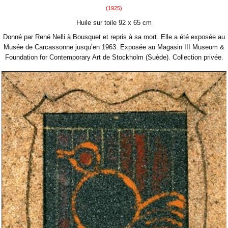
(1925)
Huile sur toile 92 x 65 cm
Donné par René Nelli à Bousquet et repris à sa mort. Elle a été exposée au
Musée de Carcassonne jusqu’en 1963.
Exposée au Magasin III Museum &
Foundation for Contemporary Art de Stockholm (Suède). Collection privée.