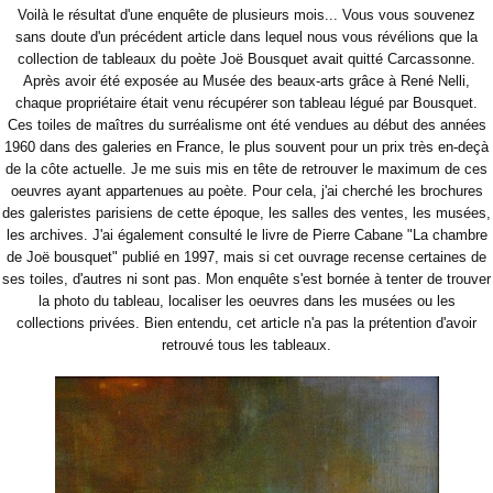
Voilà le résultat d'une enquête de plusieurs mois... Vous vous souvenez
sans doute d'un précédent article dans lequel nous vous révélions que la
collection de tableaux du poète Joë Bousquet avait quitté Carcassonne.
Après avoir été exposée au Musée des beaux-arts grâce à René Nelli,
chaque propriétaire était venu récupérer son tableau légué par Bousquet.
Ces toiles de maîtres du surréalisme ont été vendues au début des années
1960 dans des galeries en France, le plus souvent pour un prix très en-deçà
de la côte actuelle. Je me suis mis en tête de retrouver le maximum de ces
oeuvres ayant appartenues au poète. Pour cela, j'ai cherché les brochures
des galeristes parisiens de cette époque, les salles des ventes, les musées,
les archives. J'ai également consulté le livre de Pierre Cabane "La chambre
de Joë bousquet" publié en 1997, mais si cet ouvrage recense certaines de
ses toiles, d'autres ni sont pas. Mon enquête s'est bornée à tenter de trouver
la photo du tableau, localiser les oeuvres dans les musées ou les
collections privées. Bien
entendu, cet article n'a pas la prétention d'avoir
retrouvé tous les tableaux.