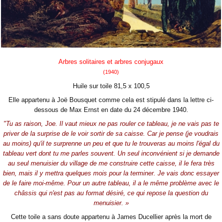
Arbres solitaires et arbres conjugaux
(1940)
Huile sur toile 81,5 x 100,5
Elle appartenu à Joë Bousquet comme cela est stipulé dans la lettre ci-
dessous de Max Ernst en date du 24 décembre 1940.
"Tu as raison, Joe. Il vaut mieux ne pas rouler ce tableau, je ne vais pas te
priver de la surprise de le voir sortir de sa caisse. Car je pense (je voudrais
au moins) qu'il te surprenne un peu et que tu le trouveras au moins l'égal du
tableau vert dont tu me parles souvent. Un seul inconvénient si je demande
au seul menuisier du village de me construire cette caisse, il le fera très
bien, mais il y mettra quelques mois pour la terminer. Je vais donc essayer
de le faire moi-même. Pour un autre tableau, il a le même problème avec le
châssis qui n'est pas au format désiré, ce qui repose la question du
menuisier. »
Cette toile a sans doute appartenu à James Ducellier après la mort de