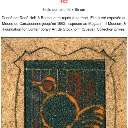
(1925)
Huile sur toile 92 x 65 cm
Donné par René Nelli à Bousquet et repris à sa mort. Elle a été exposée au
Musée de Carcassonne jusqu’en 1963.
Exposée au Magasin III Museum &
Foundation for Contemporary Art de Stockholm (Suède). Collection privée.