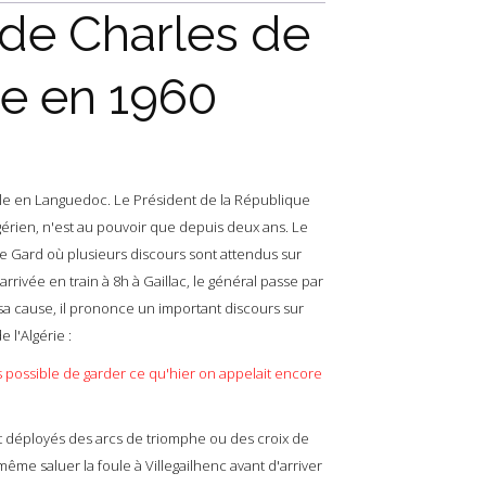
le de Charles de
de en 1960
ielle en Languedoc. Le Président de la République
gérien, n'est au pouvoir que depuis deux ans.
Le
t le Gard où plusieurs discours sont attendus sur
arrivée en train à 8h à Gaillac, le général passe par
sa cause, il prononce un important discours sur
 l'Algérie :
plus possible de garder ce qu'hier on appelait encore
t déployés des arcs de triomphe ou des croix de
ême saluer la foule à Villegailhenc avant d'arriver