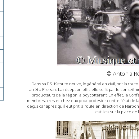
© Antonia R
Dans sa DS 19 toute neuve, le général en civil, prit la rou
arrêt à Preixan.
La réception officielle se fit par le conseil
producteurs de la région la boycottérent. En effet, la Conf
membres a rester chez eux pour protester contre l'état de la
déçus car après qu'il eut prit la route en direction de Narb
eut lieu sur la place de