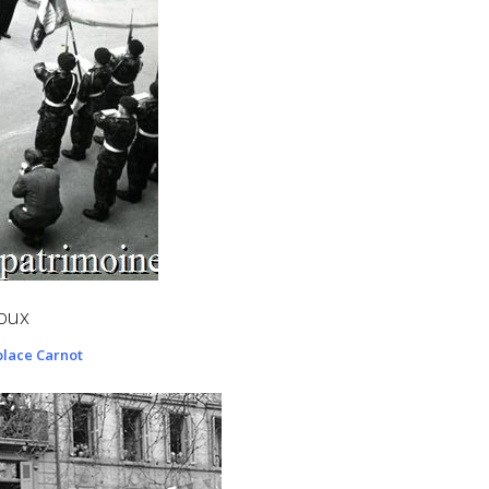
doux
place Carnot