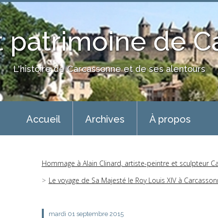
 patrimoine de 
L'histoire de Carcassonne et de ses alentours
Accueil
Archives
À propos
Hommage à Alain Clinard, artiste-peintre et sculpteur C
Le voyage de Sa Majesté le Roy Louis XIV à Carcasso
mardi 01
septembre 2015