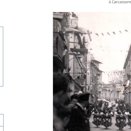
à
Carcasson