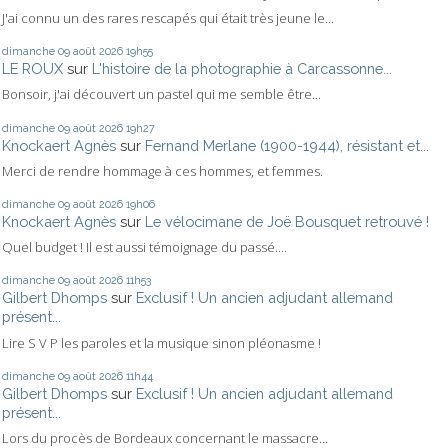
J'ai connu un des rares rescapés qui était très jeune le...
dimanche 09
août 2026
19h55
LE ROUX
sur
L'histoire de la photographie à Carcassonne...
Bonsoir, j'ai découvert un pastel qui me semble être...
dimanche 09
août 2026
19h27
Knockaert Agnès
sur
Fernand Merlane (1900-1944), résistant et...
Merci de rendre hommage à ces hommes, et femmes.
dimanche 09
août 2026
19h06
Knockaert Agnès
sur
Le vélocimane de Joë Bousquet retrouvé !
Quel budget ! Il est aussi témoignage du passé....
dimanche 09
août 2026
11h53
Gilbert Dhomps
sur
Exclusif ! Un ancien adjudant allemand
présent...
Lire S V P les paroles et la musique sinon pléonasme !
dimanche 09
août 2026
11h44
Gilbert Dhomps
sur
Exclusif ! Un ancien adjudant allemand
présent...
Lors du procès de Bordeaux concernant le massacre...