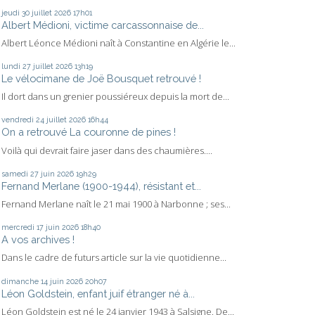
jeudi 30
juillet 2026
17h01
Albert Médioni, victime carcassonnaise de...
Albert Léonce Médioni naît à Constantine en Algérie le...
lundi 27
juillet 2026
13h19
Le vélocimane de Joë Bousquet retrouvé !
Il dort dans un grenier poussiéreux depuis la mort de...
vendredi 24
juillet 2026
16h44
On a retrouvé La couronne de pines !
Voilà qui devrait faire jaser dans des chaumières....
samedi 27
juin 2026
19h29
Fernand Merlane (1900-1944), résistant et...
Fernand Merlane naît le 21 mai 1900 à Narbonne ; ses...
mercredi 17
juin 2026
18h40
A vos archives !
Dans le cadre de futurs article sur la vie quotidienne...
dimanche 14
juin 2026
20h07
Léon Goldstein, enfant juif étranger né à...
Léon Goldstein est né le 24 janvier 1943 à Salsigne. De...