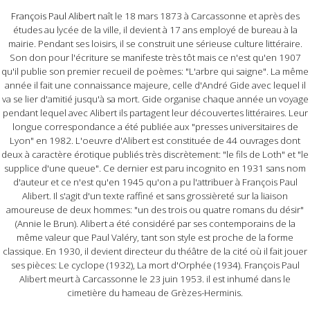
François Paul Alibert
naît le 18 mars 1873 à Carcassonne et après des
études au lycée de la ville, il devient à 17 ans employé de bureau à la
mairie. Pendant ses loisirs, il se construit une sérieuse culture littéraire.
Son don pour l'écriture se manifeste très tôt mais ce n'est qu'en 1907
qu'il publie son premier recueil de poèmes: "L'arbre qui saigne". La même
année il fait une connaissance majeure, celle d'André Gide avec lequel il
va se lier d'amitié jusqu'à sa mort. Gide organise chaque année un voyage
pendant lequel avec Alibert ils partagent leur découvertes littéraires. Leur
longue correspondance a été publiée aux "presses universitaires de
Lyon" en 1982. L'oeuvre d'Alibert est constituée de 44 ouvrages dont
deux à caractère érotique publiés très discrètement: "le fils de Loth" et "le
supplice d'une queue". Ce dernier est paru incognito en 1931 sans nom
d'auteur et ce n'est qu'en 1945 qu'on a pu l'attribuer à François Paul
Alibert. Il s'agit d'un texte raffiné et sans grossièreté sur la liaison
amoureuse de deux hommes: "un des trois ou quatre romans du désir"
(Annie le Brun). Alibert a été considéré par ses contemporains de la
même valeur que Paul Valéry, tant son style est proche de la forme
classique. En 1930, il devient directeur du théâtre de la cité où il fait jouer
ses pièces: Le cyclope (1932), La mort d'Orphée (1934). François Paul
Alibert meurt à Carcassonne le 23 juin 1953. il est inhumé dans le
cimetière du hameau de Grèzes-Herminis.