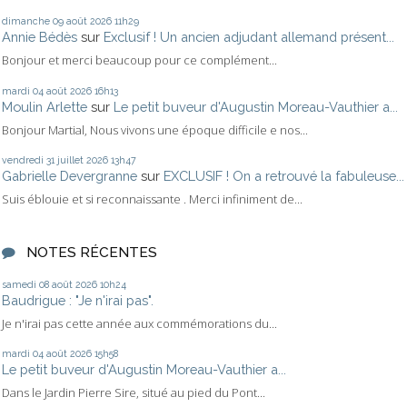
dimanche 09
août 2026
11h29
Annie Bédès
sur
Exclusif ! Un ancien adjudant allemand présent...
Bonjour et merci beaucoup pour ce complément...
mardi 04
août 2026
16h13
Moulin Arlette
sur
Le petit buveur d'Augustin Moreau-Vauthier a...
Bonjour Martial, Nous vivons une époque difficile e nos...
vendredi 31
juillet 2026
13h47
Gabrielle Devergranne
sur
EXCLUSIF ! On a retrouvé la fabuleuse...
Suis éblouie et si reconnaissante . Merci infiniment de...
NOTES RÉCENTES
samedi 08
août 2026
10h24
Baudrigue : "Je n'irai pas".
Je n'irai pas cette année aux commémorations du...
mardi 04
août 2026
15h58
Le petit buveur d'Augustin Moreau-Vauthier a...
Dans le Jardin Pierre Sire, situé au pied du Pont...