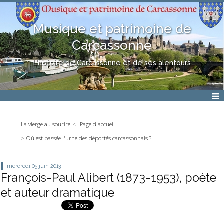
Musique et patrimoine de
Carcassonne
L'histoire de Carcassonne et de ses alentours
La vierge au sourire
Page d'accueil
Où est passée l'urne des déportés carcassonnais ?
mercredi 05
juin 2013
François-Paul Alibert (1873-1953), poète
et auteur dramatique