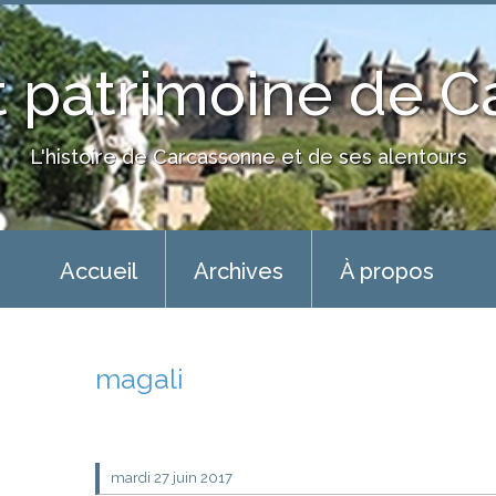
 patrimoine de 
L'histoire de Carcassonne et de ses alentours
Accueil
Archives
À propos
magali
mardi 27
juin 2017