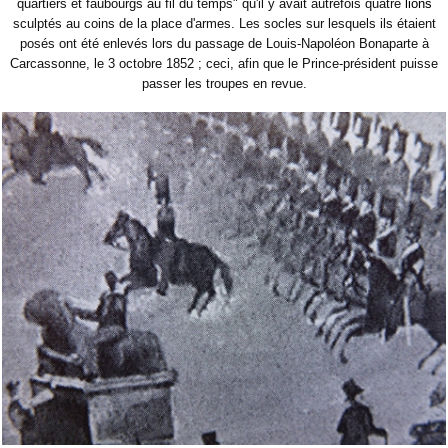
quartiers et faubourgs au fil du temps" qu'il y avait autrefois quatre
lions
sculptés au coins de la place d'armes. Les socles sur lesquels ils étaient
posés ont été enlevés lors du passage de Louis-Napoléon Bonaparte à
Carcassonne, le 3 octobre 1852 ; ceci, afin que le Prince-président puisse
passer les troupes en revue.