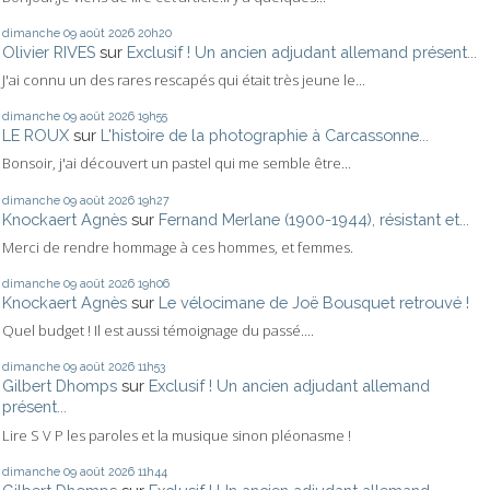
dimanche 09
août 2026
20h20
Olivier RIVES
sur
Exclusif ! Un ancien adjudant allemand présent...
J'ai connu un des rares rescapés qui était très jeune le...
dimanche 09
août 2026
19h55
LE ROUX
sur
L'histoire de la photographie à Carcassonne...
Bonsoir, j'ai découvert un pastel qui me semble être...
dimanche 09
août 2026
19h27
Knockaert Agnès
sur
Fernand Merlane (1900-1944), résistant et...
Merci de rendre hommage à ces hommes, et femmes.
dimanche 09
août 2026
19h06
Knockaert Agnès
sur
Le vélocimane de Joë Bousquet retrouvé !
Quel budget ! Il est aussi témoignage du passé....
dimanche 09
août 2026
11h53
Gilbert Dhomps
sur
Exclusif ! Un ancien adjudant allemand
présent...
Lire S V P les paroles et la musique sinon pléonasme !
dimanche 09
août 2026
11h44