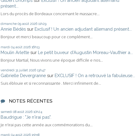
Gilbert Dhomps
sur
Exclusif ! Un ancien adjudant allemand
présent...
Lors du procès de Bordeaux concernant le massacre...
dimanche 09
août 2026
11h29
Annie Bédès
sur
Exclusif ! Un ancien adjudant allemand présent...
Bonjour et merci beaucoup pour ce complément...
mardi 04
août 2026
16h13
Moulin Arlette
sur
Le petit buveur d'Augustin Moreau-Vauthier a...
Bonjour Martial, Nous vivons une époque difficile e nos...
vendredi 31
juillet 2026
13h47
Gabrielle Devergranne
sur
EXCLUSIF ! On a retrouvé la fabuleuse...
Suis éblouie et si reconnaissante . Merci infiniment de...
NOTES RÉCENTES
samedi 08
août 2026
10h24
Baudrigue : "Je n'irai pas".
Je n'irai pas cette année aux commémorations du...
mardi 04
août 2026
15h58