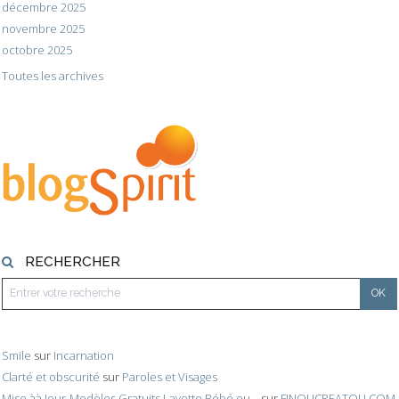
décembre 2025
novembre 2025
octobre 2025
Toutes les archives
RECHERCHER
Smile
sur
Incarnation
Clarté et obscurité
sur
Paroles et Visages
Mise àà Jour-Modèles Gratuits Layette Bébé ou...
sur
FINOUCREATOU.COM