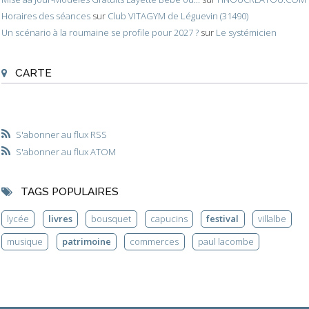
Horaires des séances
sur
Club VITAGYM de Léguevin (31490)
Un scénario à la roumaine se profile pour 2027 ?
sur
Le systémicien
CARTE
S'abonner au flux RSS
S'abonner au flux ATOM
TAGS POPULAIRES
lycée
livres
bousquet
capucins
festival
villalbe
musique
patrimoine
commerces
paul lacombe