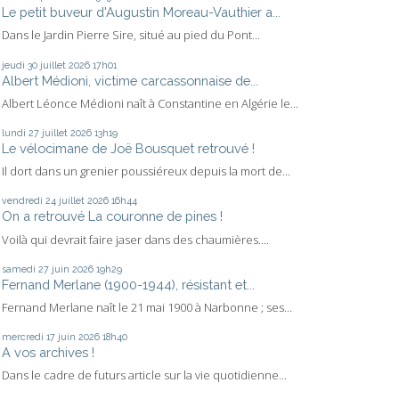
Le petit buveur d'Augustin Moreau-Vauthier a...
Dans le Jardin Pierre Sire, situé au pied du Pont...
jeudi 30
juillet 2026
17h01
Albert Médioni, victime carcassonnaise de...
Albert Léonce Médioni naît à Constantine en Algérie le...
lundi 27
juillet 2026
13h19
Le vélocimane de Joë Bousquet retrouvé !
Il dort dans un grenier poussiéreux depuis la mort de...
vendredi 24
juillet 2026
16h44
On a retrouvé La couronne de pines !
Voilà qui devrait faire jaser dans des chaumières....
samedi 27
juin 2026
19h29
Fernand Merlane (1900-1944), résistant et...
Fernand Merlane naît le 21 mai 1900 à Narbonne ; ses...
mercredi 17
juin 2026
18h40
A vos archives !
Dans le cadre de futurs article sur la vie quotidienne...