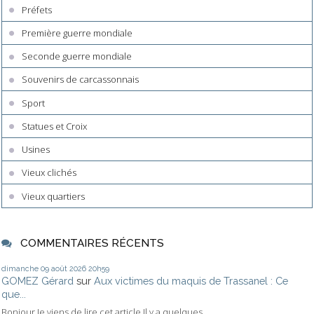
Préfets
Première guerre mondiale
Seconde guerre mondiale
Souvenirs de carcassonnais
Sport
Statues et Croix
Usines
Vieux clichés
Vieux quartiers
COMMENTAIRES RÉCENTS
dimanche 09
août 2026
20h59
GOMEZ Gérard
sur
Aux victimes du maquis de Trassanel : Ce
que...
Bonjour,Je viens de lire cet article.Il y a quelques...