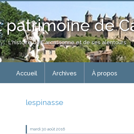
 patrimoine de 
L'histoire de Carcassonne et de ses alentours
Accueil
Archives
À propos
lespinasse
mardi 30
août 2016