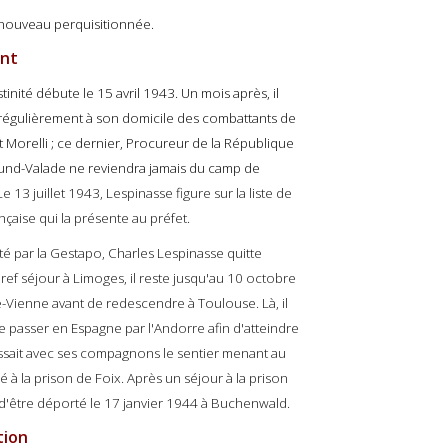
 nouveau perquisitionnée.
ant
inité débute le 15 avril 1943. Un mois après, il
t régulièrement à son domicile des combattants de
t Morelli ; ce dernier, Procureur de la République
und-Valade ne reviendra jamais du camp de
Le 13 juillet 1943, Lespinasse figure sur la liste de
nçaise qui la présente au préfet.
sté par la Gestapo, Charles Lespinasse quitte
ef séjour à Limoges, il reste jusqu'au 10 octobre
e-Vienne avant de redescendre à Toulouse. Là, il
de passer en Espagne par l'Andorre afin d'atteindre
vissait avec ses compagnons le sentier menant au
éré à la prison de Foix. Après un séjour à la prison
 d'être déporté le 17 janvier 1944 à Buchenwald.
tion