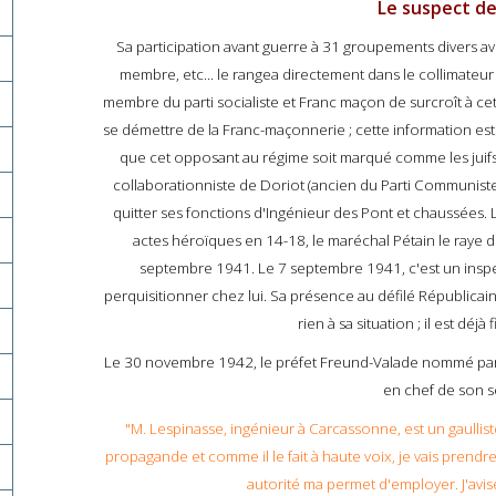
Le suspect de
Sa participation avant guerre à 31 groupements divers ave
membre, etc... le rangea directement dans le collimateur d
membre du parti socialiste et Franc maçon de surcroît à cet
se démettre de la Franc-maçonnerie ; cette information est
que cet opposant au régime soit marqué comme les juifs p
collaborationniste de Doriot (ancien du Parti Communiste
quitter ses fonctions d'Ingénieur des Pont et chaussées. L
actes héroïques en 14-18, le maréchal Pétain le raye d
septembre 1941. Le 7 septembre 1941, c'est un inspe
perquisitionner chez lui. Sa présence au défilé Républicain 
rien à sa situation ; il est déj
Le 30 novembre 1942, le préfet Freund-Valade nommé par 
en chef de son se
"M. Lespinasse, ingénieur à Carcassonne, est un gaullist
propagande et comme il le fait à haute voix, je vais prendr
autorité ma permet d'employer. J'avis