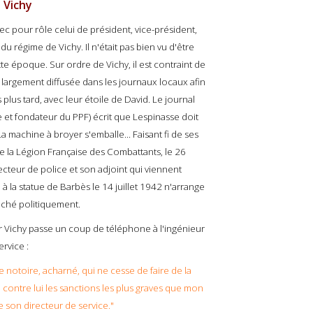
 Vichy
c pour rôle celui de président, vice-président,
u régime de Vichy. Il n'était pas bien vu d'être
te époque. Sur ordre de Vichy, il est contraint de
 largement diffusée dans les journaux locaux afin
lus tard, avec leur étoile de David. Le journal
 et fondateur du PPF) écrit que Lespinasse doit
a machine à broyer s'emballe... Faisant fi de ses
e la Légion Française des Combattants, le 26
cteur de police et son adjoint qui viennent
à la statue de Barbès le 14 juillet 1942 n'arrange
à fiché politiquement.
Vichy passe un coup de téléphone à l'ingénieur
rvice :
e notoire, acharné, qui ne cesse de faire de la
e contre lui les sanctions les plus graves que mon
e son directeur de service."