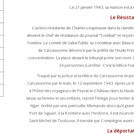
Le 21 janvier 1943, sa maison est à
Le Résist
L'action résistante de Charles Lespinasse dans la clandest
devient le chef de résistance du journal "Combat" et reçoi
l'ombre. Le comité de Salut Public se constitue avec Blasi e
de Carcassonne dénoncé par le préfet de l'Aude Fre
concentration. La place devant le tribunal porte son nom.
24 personnes à arrêter. C'est la Milice Fra
Traqué par la police et la Milice de Carcassonne et pi
Carcassonne par le train, le 12 septembre 1943. Après un br
à l'hôtel des voyageurs de Peyrat-le-Château dans la Haut
laisse sa femme et ses enfants, rejoint l'Ariège pour tenter 
Alger. Arrêté par une patrouille Allemande alors qu'il gra
Port de Siguier, à la frontière avec l'Andorre, il est incarc
Saint-Michel de Toulouse, il transite par Compiègne avant
La déporta