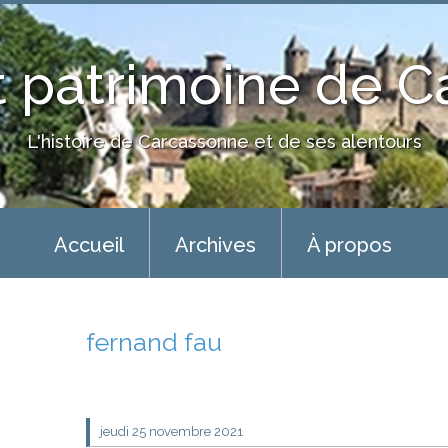
 patrimoine de 
L'histoire de Carcassonne et de ses alentours
Accueil
Archives
À propos
fernand fau
jeudi 25
novembre 2021