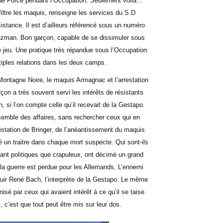
ort de Force pendant l’Occupation. Seulement voilà…
iltre les maquis, renseigne les services du S.D
stance. Il est d’ailleurs référencé sous un numéro
 Tanzman. Bon garçon, capable de se dissimuler sous
e jeu. Une pratique très répandue sous l’Occupation.
ltiples relations dans les deux camps.
ontagne Noire, le maquis Armagnac et l’arrestation
on a très souvent servi les intérêts de résistants
, si l’on compte celle qu’il recevait de la Gestapo.
nsemble des affaires, sans rechercher ceux qui en
restation de Bringer, de l’anéantissement du maquis
 un traitre dans chaque mort suspecte. Qui sont-ils
 tant politiques que crapuleux, ont décimé un grand
 la guerre est perdue pour les Allemands. L’ennemi
fuir René Bach, l’interprète de la Gestapo. Le même
sé par ceux qui avaient intérêt à ce qu’il se taise.
, c’est que tout peut être mis sur leur dos.