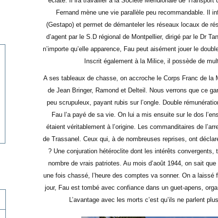
éclate. Il ira travailler à la Société Méridionale de Transp
Fernand mène une vie parallèle peu recommandable. Il inf
(Gestapo) et permet de démanteler les réseaux locaux de rési
d’agent par le S.D régional de Montpellier, dirigé par le Dr
n’importe qu’elle apparence, Fau peut aisément jouer le doubl
Inscrit également à la Milice, il possède de mu
A ses tableaux de chasse, on accroche le Corps Franc de la M
de Jean Bringer, Ramond et Delteil. Nous verrons que ce garç
peu scrupuleux, payant rubis sur l’ongle. Double rémunération
Fau l’a payé de sa vie. On lui a mis ensuite sur le dos l’e
étaient véritablement à l’origine. Les commanditaires de l’ar
de Trassanel. Ceux qui, à de nombreuses reprises, ont déclaré
? Une conjuration hétéroclite dont les intérêts convergents,
nombre de vrais patriotes. Au mois d’août 1944, on sait que
une fois chassé, l’heure des comptes va sonner. On a laissé 
jour, Fau est tombé avec confiance dans un guet-apens, organi
L’avantage avec les morts c’est qu’ils ne parlent plus