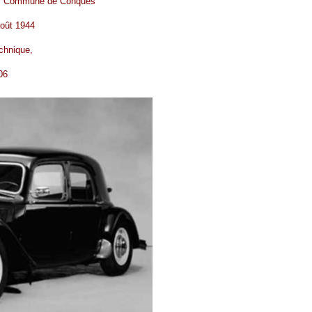
ry, Commune de Conques
août 1944
chnique,
06