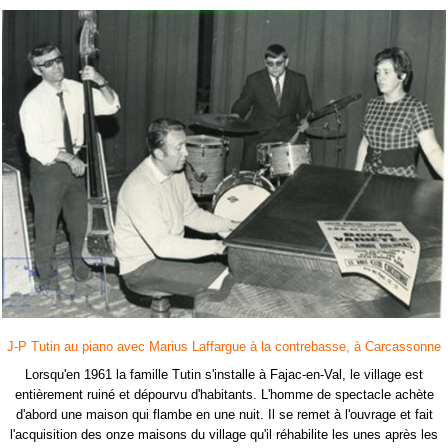
J-P Tutin au piano avec Marius Laffargue à la contrebasse, à Carcassonne
Lorsqu'en 1961 la famille Tutin s'installe à Fajac-en-Val, le village est
entièrement ruiné et dépourvu d'habitants. L'homme de spectacle achète
d'abord une maison qui flambe en une nuit. Il se remet à l'ouvrage et fait
l'acquisition des onze maisons du village qu'il réhabilite les unes après les