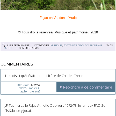
Fajac-en-Val dans l'Aude
_________________________________
© Tous droits réservés/ Musique et patrimoine / 2018
LIEN PERMANENT
CATÉGORIES :
MUSIQUE
,
PORTRAITS DE CARCASSONNAIS
TAGS
:
TUTIN
11
COMMENTAIRES
COMMENTAIRES
IL se disait qu'il était le demi-frère de Charles Trenet
Écrit par :
SAWAS
Répondre à ce commentaire
18h20
-
mardi 18
septembre 2018
J.P Tutin crea le Fajac Athletic Club vers 1972/73, le fameux FAC. Son
fils fabrice y jouait.