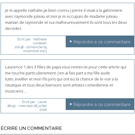
Je m appelle nathalie jai bien connu j pierre il vivait a la galonniere
avec raymonde juteau et moi je m occupais de madame juteau
maman de raymonde et oui malheureusement ils sont tous les deux
decedes
Écrit par :
Nathalie
Répondre à ce commentaire
cordelier
20h48
-
dimanche 05
novembre 2023
Laurence 1 des 3 filles de papa vous remercie pour cette article qui
me touche particulierement. j'en ai fais part a ma fille aude
tutin_evellier et mon fils joris qui ont eu la chance de le voir a la
nautique et tous deux biensure sont artistes comedienne et
musiciens ...
Écrit par :
Laure
Répondre à ce commentaire
18h40
-
mercredi 08
juillet
2026
ÉCRIRE UN COMMENTAIRE