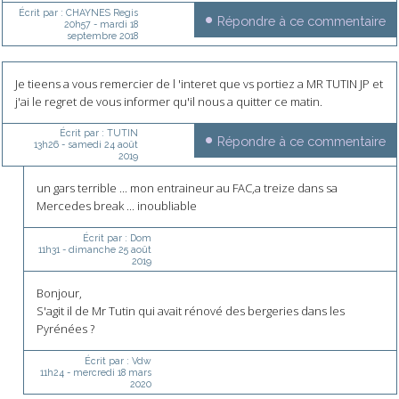
Écrit par :
CHAYNES Regis
Répondre à ce commentaire
20h57
-
mardi 18
septembre 2018
Je tieens a vous remercier de l 'interet que vs portiez a MR TUTIN JP et
j'ai le regret de vous informer qu'il nous a quitter ce matin.
Écrit par :
TUTIN
Répondre à ce commentaire
13h26
-
samedi 24
août
2019
un gars terrible ... mon entraineur au FAC,a treize dans sa
Mercedes break ... inoubliable
Écrit par :
Dom
11h31
-
dimanche 25
août
2019
Bonjour,
S'agit il de Mr Tutin qui avait rénové des bergeries dans les
Pyrénées ?
Écrit par :
Vdw
11h24
-
mercredi 18
mars
2020