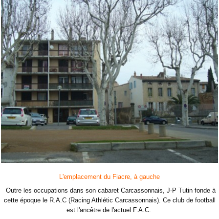
L'emplacement du Fiacre, à gauche
Outre les occupations dans son cabaret Carcassonnais, J-P Tutin fonde à
cette époque le R.A.C (Racing Athlétic Carcassonnais). Ce club de football
est l'ancêtre de l'actuel F.A.C.