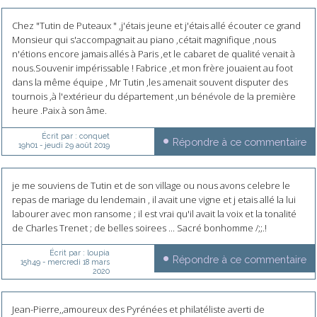
Chez "Tutin de Puteaux " ,j'étais jeune et j'étais allé écouter ce grand
Monsieur qui s'accompagnait au piano ,cétait magnifique ,nous
n'étions encore jamais allés à Paris ,et le cabaret de qualité venait à
nous.Souvenir impérissable ! Fabrice ,et mon frère jouaient au foot
dans la même équipe , Mr Tutin ,les amenait souvent disputer des
tournois ,à l'extérieur du département ,un bénévole de la première
heure .Paix à son âme.
Écrit par :
conquet
Répondre à ce commentaire
19h01
-
jeudi 29
août 2019
je me souviens de Tutin et de son village ou nous avons celebre le
repas de mariage du lendemain , il avait une vigne et j etais allé la lui
labourer avec mon ransome ; il est vrai qu'il avait la voix et la tonalité
de Charles Trenet ; de belles soirees ... Sacré bonhomme /;;.!
Écrit par :
loupia
Répondre à ce commentaire
15h49
-
mercredi 18
mars
2020
Jean-Pierre,,amoureux des Pyrénées et philatéliste averti de