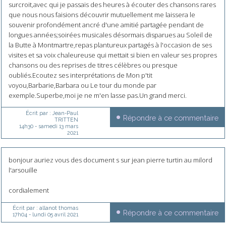
surcroit,avec qui je passais des heures à écouter des chansons rares
que nous nous faisions découvrir mutuellement me laissera le
souvenir profondément ancré d'une amitié partagée pendant de
longues années;soirées musicales désormais disparues au Soleil de
la Butte à Montmartre,repas plantureux partagés à l'occasion de ses
visites et sa voix chaleureuse qui mettait si bien en valeur ses propres
chansons ou des reprises de titres célèbres ou presque
oubliés.Ecoutez ses interprétations de Mon p'tit
voyou,Barbarie,Barbara ou Le tour du monde par
exemple.Superbe,moi je ne m'en lasse pas.Un grand merci.
Écrit par :
Jean-Paul
Répondre à ce commentaire
TRITTEN
14h30
-
samedi 13
mars
2021
bonjour auriez vous des document s sur jean pierre turtin au milord
l'arsouille
cordialement
Écrit par :
allanot thomas
Répondre à ce commentaire
17h04
-
lundi 05
avril 2021