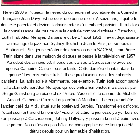
Né en 1938 à Puteaux, le neveu du comédien et Sociétaire de la Comédie
française Jean Davy est né sous une bonne étoile. A seize ans, il quitte le
domicile parental et devient l'administrateur d'un cabaret parisien. Il fait alors
la connaissance de tout ce que la capitale compte d'artistes : Patachou,
Edith Piaf, Alex Métayer, Barbara, etc. Le 17 août 1951, il avait déjà assisté
au mariage du jazzman Sydney Bechet à Juan-le-Pins, où se trouvait
Mistinguet. Plus jeune créateur de chansons de la SACEM, Jean-Pierre
Tutin signe dans une maison de disques et passe à la télévision en 1957.
Au début des années 60, il pose ses valises à Carcassonne avec son
épouse Catherine Claire et ses enfants. Cette dernière chantait dans le
groupe "Les trois ménestrels". Ils se produisaient dans les cabarets
parisiens: La lapin agile à Montmartre, par exemple. Tutin était accompagné
à la clarinette par Alex Métayer, qui deviendra humoriste; mais aussi, par
Serge Gainsbourg au piano chez "Milord l'Arsouille", le cabaret de Michelle
Arnaud.
Catherine Claire vit aujourd'hui à Montlaur... Le couple achète
l'ancien café du Midi, situé sur le boulevard Barbès. Transformé en caf'conç,
l'établissement prend le nom de "Fiacre" et attire la jeunesse yé-yé. Lors de
son passage à Carcassonne, Johnny Hallyday y passera la nuit à boire avec
le patron. Nous n'avons pas hélas de photographie de ce lieu qui a été
détruit depuis pour un immeuble d'habitation.