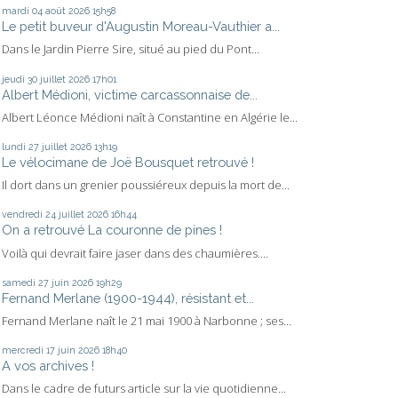
mardi 04
août 2026
15h58
Le petit buveur d'Augustin Moreau-Vauthier a...
Dans le Jardin Pierre Sire, situé au pied du Pont...
jeudi 30
juillet 2026
17h01
Albert Médioni, victime carcassonnaise de...
Albert Léonce Médioni naît à Constantine en Algérie le...
lundi 27
juillet 2026
13h19
Le vélocimane de Joë Bousquet retrouvé !
Il dort dans un grenier poussiéreux depuis la mort de...
vendredi 24
juillet 2026
16h44
On a retrouvé La couronne de pines !
Voilà qui devrait faire jaser dans des chaumières....
samedi 27
juin 2026
19h29
Fernand Merlane (1900-1944), résistant et...
Fernand Merlane naît le 21 mai 1900 à Narbonne ; ses...
mercredi 17
juin 2026
18h40
A vos archives !
Dans le cadre de futurs article sur la vie quotidienne...