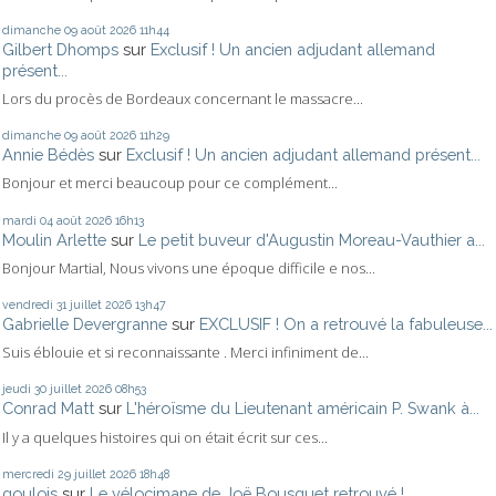
dimanche 09
août 2026
11h44
Gilbert Dhomps
sur
Exclusif ! Un ancien adjudant allemand
présent...
Lors du procès de Bordeaux concernant le massacre...
dimanche 09
août 2026
11h29
Annie Bédès
sur
Exclusif ! Un ancien adjudant allemand présent...
Bonjour et merci beaucoup pour ce complément...
mardi 04
août 2026
16h13
Moulin Arlette
sur
Le petit buveur d'Augustin Moreau-Vauthier a...
Bonjour Martial, Nous vivons une époque difficile e nos...
vendredi 31
juillet 2026
13h47
Gabrielle Devergranne
sur
EXCLUSIF ! On a retrouvé la fabuleuse...
Suis éblouie et si reconnaissante . Merci infiniment de...
jeudi 30
juillet 2026
08h53
Conrad Matt
sur
L'héroïsme du Lieutenant américain P. Swank à...
Il y a quelques histoires qui on était écrit sur ces...
mercredi 29
juillet 2026
18h48
goulois
sur
Le vélocimane de Joë Bousquet retrouvé !