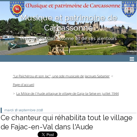
Musique et patrimoine de
Carcassonne
L'histoire de Carcassonne et de ses alentours
"Le Païchérou et son lac", une ode musicale de Jacques Sabatier
Page d'accueil
La Milice de l'Aude attaque le village de Gaja-la-Selve en juillet 1944
mardi 18
septembre 2018
Ce chanteur qui réhabilita tout le village
de Fajac-en-Val dans l'Aude