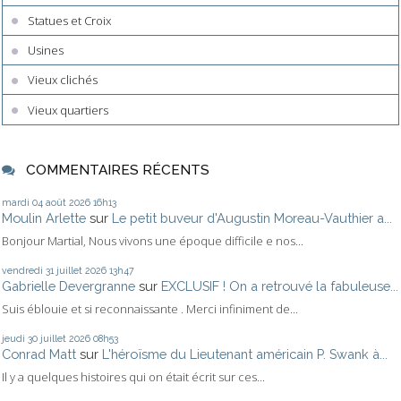
Statues et Croix
Usines
Vieux clichés
Vieux quartiers
COMMENTAIRES RÉCENTS
mardi 04
août 2026
16h13
Moulin Arlette
sur
Le petit buveur d'Augustin Moreau-Vauthier a...
Bonjour Martial, Nous vivons une époque difficile e nos...
vendredi 31
juillet 2026
13h47
Gabrielle Devergranne
sur
EXCLUSIF ! On a retrouvé la fabuleuse...
Suis éblouie et si reconnaissante . Merci infiniment de...
jeudi 30
juillet 2026
08h53
Conrad Matt
sur
L'héroïsme du Lieutenant américain P. Swank à...
Il y a quelques histoires qui on était écrit sur ces...