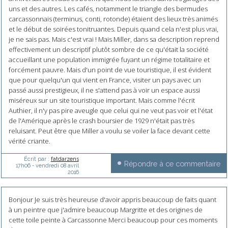
uns et des autres. Les cafés, notamment le triangle des bermudes
carcassonnais (terminus, conti, rotonde) étaient des lieux très animés
et le début de soirées tonitruantes. Depuis quand cela n'est plus vrai,
je ne sais pas. Mais c'est vrai ! Mais Miller, dans sa description reprend
effectivement un descriptif plutôt sombre de ce qu'était la société
accueillant une population immigrée fuyant un régime totalitaire et
forcément pauvre. Mais d'un point de vue touristique, il est évident
que pour quelqu'un qui vient en France, visiter un pays avec un
passé aussi prestigieux, il ne s'attend pas à voir un espace aussi
miséreux sur un site touristique important. Mais comme l'écrit
Authier, il n'y pas pire aveugle que celui qui ne veut pas voir et l'état
de l'Amérique après le crash boursier de 1929 n'était pas très
reluisant. Peut être que Miller a voulu se voiler la face devant cette
vérité criante.
Écrit par :
fatdarzens
Répondre à ce commentaire
17h06
-
vendredi 08
avril
2016
Bonjour Je suis très heureuse d'avoir appris beaucoup de faits quant
à un peintre que j'admire beaucoup Margritte et des origines de
cette toile peinte à Carcassonne Merci beaucoup pour ces moments