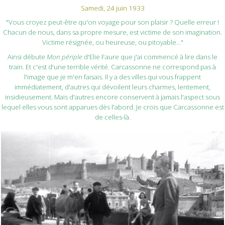
Samedi, 24 juin 1933
"Vous croyez peut-être qu'on voyage pour son plaisir ? Quelle erreur !
Chacun de nous, dans sa propre mesure, est victime de son imagination.
Victime résignée, ou heureuse, ou pitoyable..."
Ainsi débute
Mon périple
d'Elie Faure que j'ai commencé à lire dans le
train. Et c'est d'une terrible vérité. Carcassonne ne correspond pas à
l'image que je m'en faisais. Il y a des villes qui vous frappent
immédiatement, d'autres qui dévoilent leurs charmes, lentement,
insidieusement. Mais d'autres encore conservent à jamais l'aspect sous
lequel elles vous sont apparues dès l'abord. Je crois que Carcassonne est
de celles-là.