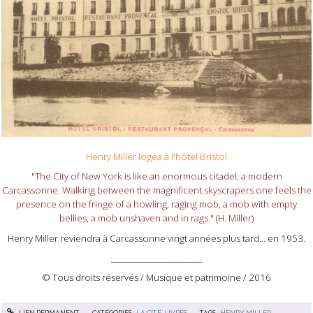
Henry Miller logea à l'hôtel Bristol
"The City of New York is like an enormous citadel, a modern
Carcassonne. Walking between the magnificent skyscrapers one feels the
presence on the fringe of a howling, raging mob, a mob with empty
bellies, a mob unshaven and in rags." (H. Miller)
Henry Miller reviendra à Carcassonne vingt années plus tard... en 1953.
__________________________
© Tous droits réservés / Musique et patrimoine / 2016
LIEN PERMANENT
CATÉGORIES :
LA CITÉ
,
LIVRES
TAGS :
HENRY MILLER