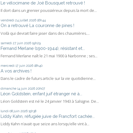
Le vélocimane de Joë Bousquet retrouvé !
Il dort dans un grenier poussiéreux depuis la mort de...
vendredi 24
juillet 2026
16h44
On a retrouvé La couronne de pines !
Voilà qui devrait faire jaser dans des chaumières....
samedi 27
juin 2026
19h29
Fernand Merlane (1900-1944), résistant et...
Fernand Merlane naît le 21 mai 1900 à Narbonne ; ses...
mercredi 17
juin 2026
18h40
A vos archives !
Dans le cadre de futurs article sur la vie quotidienne...
dimanche 14
juin 2026
20h07
Léon Goldstein, enfant juif étranger né à...
Léon Goldstein est né le 24 janvier 1943 à Salsigne. De...
lundi 08
juin 2026
15h38
Liddy Kahn, réfugiée juive de Francfort cachée...
Liddy Kahn n’avait que seize ans lorsqu’elle vint à...