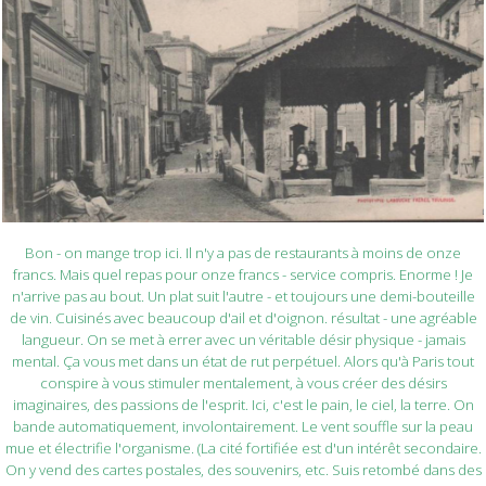
Bon - on mange trop ici. Il n'y a pas de restaurants à moins de onze
francs. Mais quel repas pour onze francs - service compris. Enorme ! Je
n'arrive pas au bout. Un plat suit l'autre - et toujours une demi-bouteille
de vin. Cuisinés avec beaucoup d'ail et d'oignon. résultat - une agréable
langueur. On se met à errer avec un véritable désir physique - jamais
mental. Ça vous met dans un état de rut perpétuel. Alors qu'à Paris tout
conspire à vous stimuler mentalement, à vous créer des désirs
imaginaires, des passions de l'esprit. Ici, c'est le pain, le ciel, la terre. On
bande automatiquement, involontairement. Le vent souffle sur la peau
mue et électrifie l'organisme. (La cité fortifiée est d'un intérêt secondaire.
On y vend des cartes postales, des souvenirs, etc. Suis retombé dans des