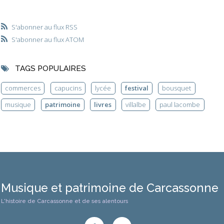
S'abonner au flux RSS
S'abonner au flux ATOM
TAGS POPULAIRES
commerces
capucins
lycée
festival
bousquet
musique
patrimoine
livres
villalbe
paul lacombe
Musique et patrimoine de Carcassonne
L'histoire de Carcassonne et de ses alentours