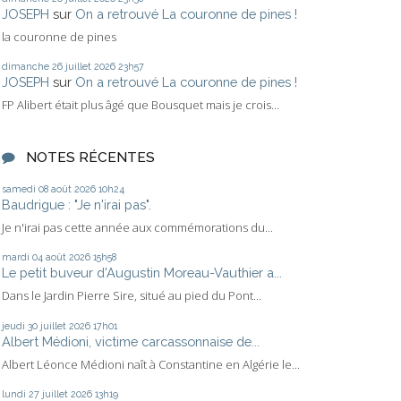
JOSEPH
sur
On a retrouvé La couronne de pines !
la couronne de pines
dimanche 26
juillet 2026
23h57
JOSEPH
sur
On a retrouvé La couronne de pines !
FP Alibert était plus âgé que Bousquet mais je crois...
NOTES RÉCENTES
samedi 08
août 2026
10h24
Baudrigue : "Je n'irai pas".
Je n'irai pas cette année aux commémorations du...
mardi 04
août 2026
15h58
Le petit buveur d'Augustin Moreau-Vauthier a...
Dans le Jardin Pierre Sire, situé au pied du Pont...
jeudi 30
juillet 2026
17h01
Albert Médioni, victime carcassonnaise de...
Albert Léonce Médioni naît à Constantine en Algérie le...
lundi 27
juillet 2026
13h19