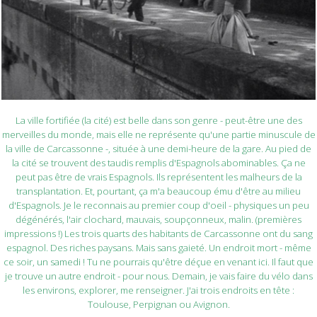
La ville fortifiée (la cité) est belle dans son genre - peut-être une des
merveilles du monde, mais elle ne représente qu'une partie minuscule de
la ville de Carcassonne -, située à une demi-heure de la gare. Au pied de
la cité se trouvent des taudis remplis d'Espagnols abominables. Ça ne
peut pas être de vrais Espagnols. Ils représentent les malheurs de la
transplantation. Et, pourtant, ça m'a beaucoup ému d'être au milieu
d'Espagnols. Je le reconnais au premier coup d'oeil - physiques un peu
dégénérés, l'air clochard, mauvais, soupçonneux, malin. (premières
impressions !) Les trois quarts des habitants de Carcassonne ont du sang
espagnol. Des riches paysans. Mais sans gaieté. Un endroit mort - même
ce soir, un samedi ! Tu ne pourrais qu'être déçue en venant ici. Il faut que
je trouve un autre endroit - pour nous. Demain, je vais faire du vélo dans
les environs, explorer, me renseigner. J'ai trois endroits en tête :
Toulouse, Perpignan ou Avignon.