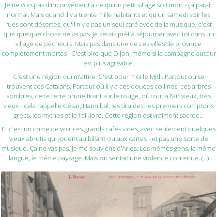
Je ne vois pas d'inconvénient à ce qu'un petit village soit mort - ça paraît
normal. Mais quand il y a trente mille habitants et qu'un samedi soir les
rues sont désertes, qu'il n'y a pas un seul café avec de la musique, c'est
que quelque chose ne va pas. Je serais prêt à séjourner avec toi dans un
village de pêcheurs. Mais pas dans une de ces villes de province
complètement mortes ! C'est pire que Dijon, même si la campagne autour
est plus agréable.
C'est une région qui m'attire. C'est pour moi le Midi. Partout où se
trouvent ces Catalans. Partout où il y a ces douces collines, ces arbres
sombres, cette terre brune tirant sur le rouge, où tout a l'air vieux, très
vieux - cela rappelle César, Hannibal, les druides, les premiers comptoirs
grecs, les mythes et le folklore. Cette région est vraiment sacrée...
Et c'est un crime de voir ces grands cafés vides, avec seulement quelques
vieux abrutis qui jouent au billard ou aux cartes - et pas une sorte de
musique. Ça ne vas pas. Je me souviens d'Arles. Les mêmes gens, la même
langue, le même paysage. Mais on sentait une violence contenue. (...)