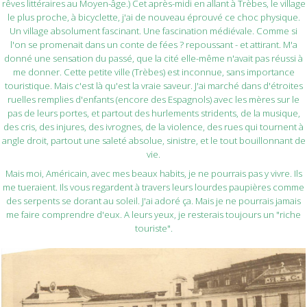
rêves littéraires au Moyen-âge.) Cet après-midi en allant à Trèbes, le village
le plus proche, à bicyclette, j'ai de nouveau éprouvé ce choc physique.
Un village absolument fascinant. Une fascination médiévale. Comme si
l'on se promenait dans un conte de fées ? repoussant - et attirant. M'a
donné une sensation du passé, que la cité elle-même n'avait pas réussi à
me donner. Cette petite ville (Trèbes) est inconnue, sans importance
touristique. Mais c'est là qu'est la vraie saveur. J'ai marché dans d'étroites
ruelles remplies d'enfants (encore des Espagnols) avec les mères sur le
pas de leurs portes, et partout des hurlements stridents, de la musique,
des cris, des injures, des ivrognes, de la violence, des rues qui tournent à
angle droit, partout une saleté absolue, sinistre, et le tout bouillonnant de
vie.
Mais moi, Américain, avec mes beaux habits, je ne pourrais pas y vivre. Ils
me tueraient. Ils vous regardent à travers leurs lourdes paupières comme
des serpents se dorant au soleil. J'ai adoré ça. Mais je ne pourrais jamais
me faire comprendre d'eux. A leurs yeux, je resterais toujours un "riche
touriste".