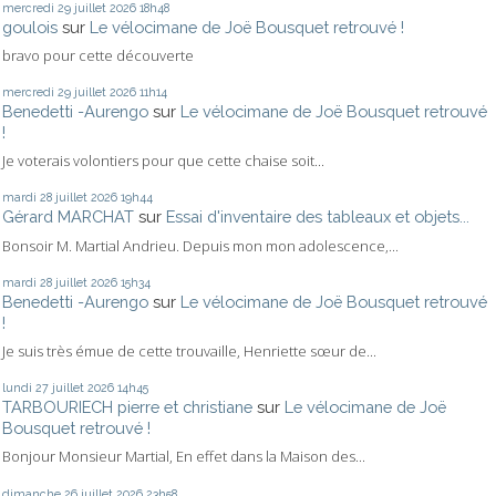
mercredi 29
juillet 2026
18h48
goulois
sur
Le vélocimane de Joë Bousquet retrouvé !
bravo pour cette découverte
mercredi 29
juillet 2026
11h14
Benedetti -Aurengo
sur
Le vélocimane de Joë Bousquet retrouvé
!
Je voterais volontiers pour que cette chaise soit...
mardi 28
juillet 2026
19h44
Gérard MARCHAT
sur
Essai d'inventaire des tableaux et objets...
Bonsoir M. Martial Andrieu. Depuis mon mon adolescence,...
mardi 28
juillet 2026
15h34
Benedetti -Aurengo
sur
Le vélocimane de Joë Bousquet retrouvé
!
Je suis très émue de cette trouvaille, Henriette sœur de...
lundi 27
juillet 2026
14h45
TARBOURIECH pierre et christiane
sur
Le vélocimane de Joë
Bousquet retrouvé !
Bonjour Monsieur Martial, En effet dans la Maison des...
dimanche 26
juillet 2026
23h58