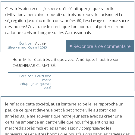
C'est très bien écrit... J'espère qu'il s'était aperçu que sa belle
civilisation américaine reposait sur trois horreurs : le racisme et la
ségrégation jusqu'au milieu des années 60, l'esclavage et le massacre
des indiens! Cela ruine le crédit que l'on pourrait lui porter et rend
caduque sa vision borgne sur les Carcassonnais!
Écrit par :
Authier
Répondre à ce commentaire
11h55
-
mardi 05
avril 2016
Henri Miller était très critique avec l’Amérique. Il faut lire son
CAUCHEMAR CLIMATISÉ....
Écrit par :
Gouzi rose
marie
21h42
-
jeudi 30
avril
2026
le reflet de cette société, aussi lointaine soit-elle, se rapproche un
peu de ce qu'est devenue petit à petit notre ville au sortir des
années 80. je me souviens que notre jeunesse avait su créer une
certaine ambiance en centre ville que nous fréquentions les
mercredis après midi et les samedis (soir y compris)avec les
anniversaires et autres booms que nous faisions dans les garages des