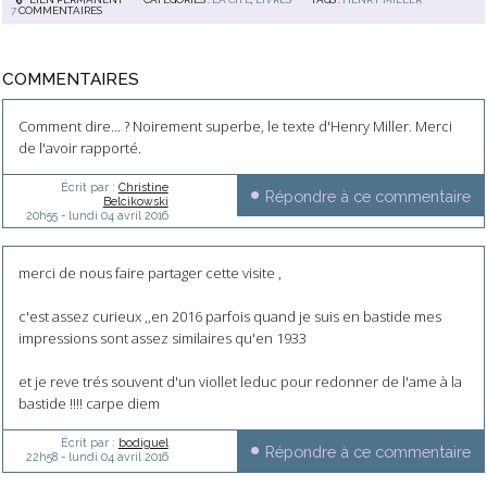
7
COMMENTAIRES
COMMENTAIRES
Comment dire... ? Noirement superbe, le texte d'Henry Miller. Merci
de l'avoir rapporté.
Écrit par :
Christine
Répondre à ce commentaire
Belcikowski
20h55
-
lundi 04
avril 2016
merci de nous faire partager cette visite ,
c'est assez curieux ,,en 2016 parfois quand je suis en bastide mes
impressions sont assez similaires qu'en 1933
et je reve trés souvent d'un viollet leduc pour redonner de l'ame à la
bastide !!!! carpe diem
Écrit par :
bodiguel
Répondre à ce commentaire
22h58
-
lundi 04
avril 2016