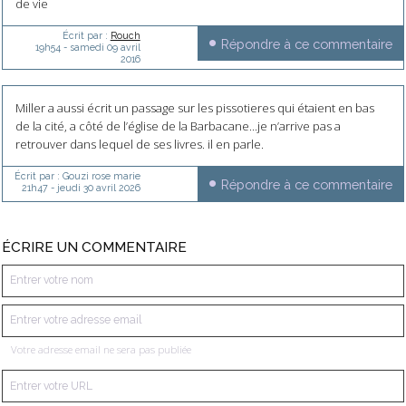
de vie
Écrit par :
Rouch
Répondre à ce commentaire
19h54
-
samedi 09
avril
2016
Miller a aussi écrit un passage sur les pissotieres qui étaient en bas
de la cité, a côté de l’église de la Barbacane...je n’arrive pas a
retrouver dans lequel de ses livres. il en parle.
Écrit par :
Gouzi rose marie
Répondre à ce commentaire
21h47
-
jeudi 30
avril 2026
ÉCRIRE UN COMMENTAIRE
Votre adresse email ne sera pas publiée