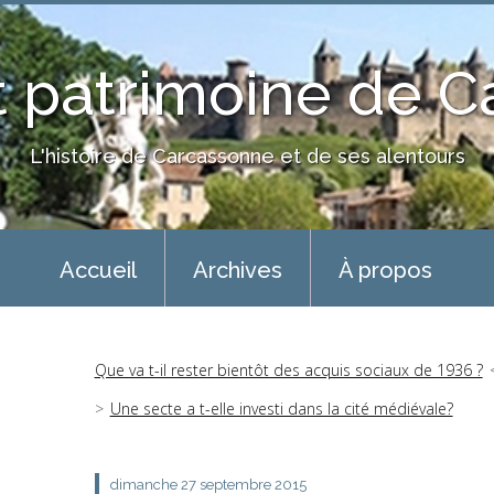
 patrimoine de 
L'histoire de Carcassonne et de ses alentours
Accueil
Archives
À propos
Que va t-il rester bientôt des acquis sociaux de 1936 ?
Une secte a t-elle investi dans la cité médiévale?
dimanche 27
septembre 2015