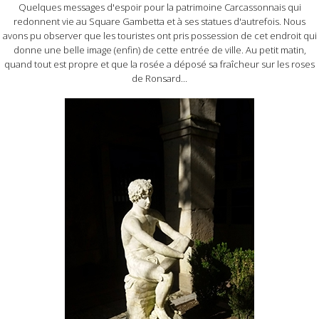
Quelques messages d'espoir pour la patrimoine Carcassonnais qui
redonnent vie au Square Gambetta et à ses statues d'autrefois. Nous
avons pu observer que les touristes ont pris possession de cet endroit qui
donne une belle image (enfin) de cette entrée de ville. Au petit matin,
quand tout est propre et que la rosée a déposé sa fraîcheur sur les roses
de Ronsard...