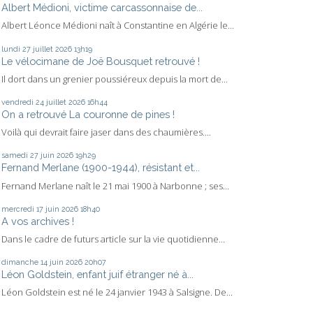
Albert Médioni, victime carcassonnaise de...
Albert Léonce Médioni naît à Constantine en Algérie le...
lundi 27
juillet 2026
13h19
Le vélocimane de Joë Bousquet retrouvé !
Il dort dans un grenier poussiéreux depuis la mort de...
vendredi 24
juillet 2026
16h44
On a retrouvé La couronne de pines !
Voilà qui devrait faire jaser dans des chaumières....
samedi 27
juin 2026
19h29
Fernand Merlane (1900-1944), résistant et...
Fernand Merlane naît le 21 mai 1900 à Narbonne ; ses...
mercredi 17
juin 2026
18h40
A vos archives !
Dans le cadre de futurs article sur la vie quotidienne...
dimanche 14
juin 2026
20h07
Léon Goldstein, enfant juif étranger né à...
Léon Goldstein est né le 24 janvier 1943 à Salsigne. De...