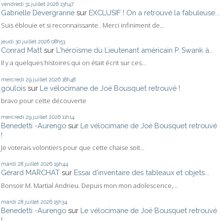
vendredi 31
juillet 2026
13h47
Gabrielle Devergranne
sur
EXCLUSIF ! On a retrouvé la fabuleuse...
Suis éblouie et si reconnaissante . Merci infiniment de...
jeudi 30
juillet 2026
08h53
Conrad Matt
sur
L'héroïsme du Lieutenant américain P. Swank à...
Il y a quelques histoires qui on était écrit sur ces...
mercredi 29
juillet 2026
18h48
goulois
sur
Le vélocimane de Joë Bousquet retrouvé !
bravo pour cette découverte
mercredi 29
juillet 2026
11h14
Benedetti -Aurengo
sur
Le vélocimane de Joë Bousquet retrouvé
!
Je voterais volontiers pour que cette chaise soit...
mardi 28
juillet 2026
19h44
Gérard MARCHAT
sur
Essai d'inventaire des tableaux et objets...
Bonsoir M. Martial Andrieu. Depuis mon mon adolescence,...
mardi 28
juillet 2026
15h34
Benedetti -Aurengo
sur
Le vélocimane de Joë Bousquet retrouvé
!