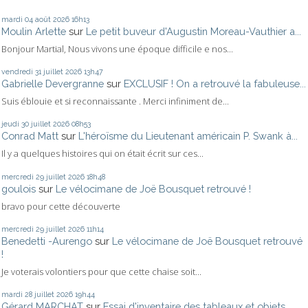
mardi 04
août 2026
16h13
Moulin Arlette
sur
Le petit buveur d'Augustin Moreau-Vauthier a...
Bonjour Martial, Nous vivons une époque difficile e nos...
vendredi 31
juillet 2026
13h47
Gabrielle Devergranne
sur
EXCLUSIF ! On a retrouvé la fabuleuse...
Suis éblouie et si reconnaissante . Merci infiniment de...
jeudi 30
juillet 2026
08h53
Conrad Matt
sur
L'héroïsme du Lieutenant américain P. Swank à...
Il y a quelques histoires qui on était écrit sur ces...
mercredi 29
juillet 2026
18h48
goulois
sur
Le vélocimane de Joë Bousquet retrouvé !
bravo pour cette découverte
mercredi 29
juillet 2026
11h14
Benedetti -Aurengo
sur
Le vélocimane de Joë Bousquet retrouvé
!
Je voterais volontiers pour que cette chaise soit...
mardi 28
juillet 2026
19h44
Gérard MARCHAT
sur
Essai d'inventaire des tableaux et objets...