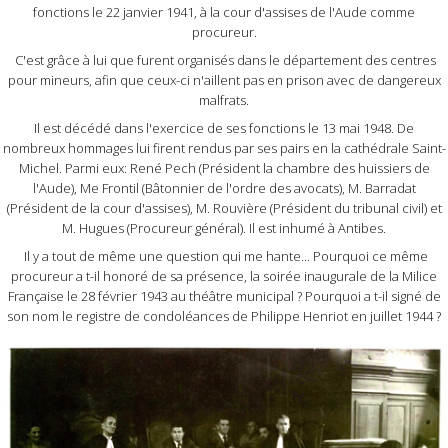
fonctions le 22 janvier 1941, à la cour d'assises de l'Aude comme
procureur.
C'est grâce à lui que furent organisés dans le département des centres
pour mineurs, afin que ceux-ci n'aillent pas en prison avec de dangereux
malfrats.
Il est décédé dans l'exercice de ses fonctions le 13 mai 1948. De
nombreux hommages lui firent rendus par ses pairs en la cathédrale Saint-
Michel. Parmi eux: René Pech (Président la chambre des huissiers de
l'Aude), Me Frontil (Bâtonnier de l'ordre des avocats), M. Barradat
(Président de la cour d'assises), M. Rouvière (Président du tribunal civil) et
M. Hugues (Procureur général). Il est inhumé à Antibes.
Il y a tout de même une question qui me hante... Pourquoi ce même
procureur a t-il honoré de sa présence, la soirée inaugurale de la Milice
Française le 28 février 1943 au théâtre municipal ? Pourquoi a t-il signé de
son nom le registre de condoléances de Philippe Henriot en juillet 1944 ?