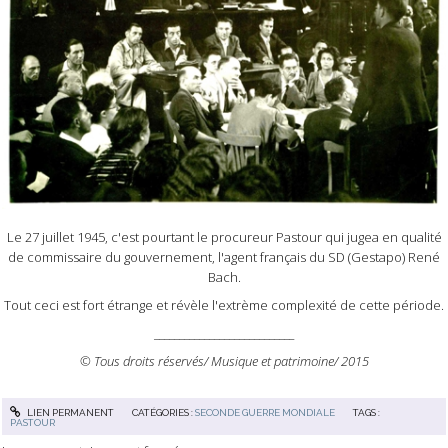
Le 27 juillet 1945, c'est pourtant le procureur Pastour qui jugea en qualité
de commissaire du gouvernement, l'agent français du SD (Gestapo) René
Bach.
Tout ceci est fort étrange et révèle l'extrème complexité de cette période.
____________________________
© Tous droits réservés/ Musique et patrimoine/ 2015
LIEN PERMANENT
CATÉGORIES :
SECONDE GUERRE MONDIALE
TAGS :
PASTOUR