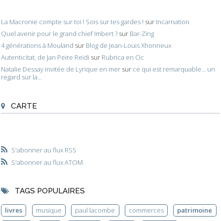
La Macronie compte sur toi ! Sois sur tes gardes !
sur
Incarnation
Quel avenir pour le grand chief Imbert ?
sur
Bar-Zing
4 générations à Mouland
sur
Blog de Jean-Louis Xhonneux
Autenticitat, de Jan Peire Reidi
sur
Rubrica en Oc
Natalie Dessay invitée de Lyrique en mer
sur
ce qui est remarquable... un
regard sur la...
CARTE
S'abonner au flux RSS
S'abonner au flux ATOM
TAGS POPULAIRES
livres
musique
paul lacombe
commerces
patrimoine