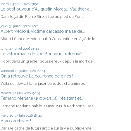
mardi 04
août 2026
15h58
Le petit buveur d'Augustin Moreau-Vauthier a...
Dans le Jardin Pierre Sire, situé au pied du Pont...
jeudi 30
juillet 2026
17h01
Albert Médioni, victime carcassonnaise de...
Albert Léonce Médioni naît à Constantine en Algérie le...
lundi 27
juillet 2026
13h19
Le vélocimane de Joë Bousquet retrouvé !
Il dort dans un grenier poussiéreux depuis la mort de...
vendredi 24
juillet 2026
16h44
On a retrouvé La couronne de pines !
Voilà qui devrait faire jaser dans des chaumières....
samedi 27
juin 2026
19h29
Fernand Merlane (1900-1944), résistant et...
Fernand Merlane naît le 21 mai 1900 à Narbonne ; ses...
mercredi 17
juin 2026
18h40
A vos archives !
Dans le cadre de futurs article sur la vie quotidienne...