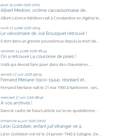
jeudi 30
juillet 2026
17h01
Albert Médioni, victime carcassonnaise de...
Albert Léonce Médioni naît à Constantine en Algérie le...
lundi 27
juillet 2026
13h19
Le vélocimane de Joë Bousquet retrouvé !
Il dort dans un grenier poussiéreux depuis la mort de...
vendredi 24
juillet 2026
16h44
On a retrouvé La couronne de pines !
Voilà qui devrait faire jaser dans des chaumières....
samedi 27
juin 2026
19h29
Fernand Merlane (1900-1944), résistant et...
Fernand Merlane naît le 21 mai 1900 à Narbonne ; ses...
mercredi 17
juin 2026
18h40
A vos archives !
Dans le cadre de futurs article sur la vie quotidienne...
dimanche 14
juin 2026
20h07
Léon Goldstein, enfant juif étranger né à...
Léon Goldstein est né le 24 janvier 1943 à Salsigne. De...