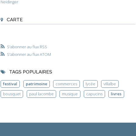
Neidinger
CARTE
S'abonner au flux RSS
S'abonner au flux ATOM
TAGS POPULAIRES
festival
patrimoine
commerces
lycée
villalbe
bousquet
paul lacombe
musique
capucins
livres