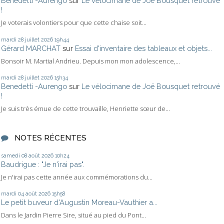
Benedetti -Aurengo
sur
Le vélocimane de Joë Bousquet retrouvé
!
Je voterais volontiers pour que cette chaise soit...
mardi 28
juillet 2026
19h44
Gérard MARCHAT
sur
Essai d'inventaire des tableaux et objets...
Bonsoir M. Martial Andrieu. Depuis mon mon adolescence,...
mardi 28
juillet 2026
15h34
Benedetti -Aurengo
sur
Le vélocimane de Joë Bousquet retrouvé
!
Je suis très émue de cette trouvaille, Henriette sœur de...
NOTES RÉCENTES
samedi 08
août 2026
10h24
Baudrigue : "Je n'irai pas".
Je n'irai pas cette année aux commémorations du...
mardi 04
août 2026
15h58
Le petit buveur d'Augustin Moreau-Vauthier a...
Dans le Jardin Pierre Sire, situé au pied du Pont...