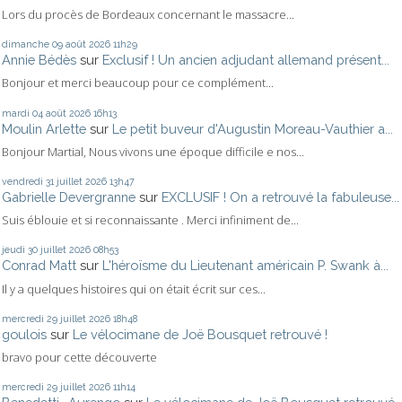
Lors du procès de Bordeaux concernant le massacre...
dimanche 09
août 2026
11h29
Annie Bédès
sur
Exclusif ! Un ancien adjudant allemand présent...
Bonjour et merci beaucoup pour ce complément...
mardi 04
août 2026
16h13
Moulin Arlette
sur
Le petit buveur d'Augustin Moreau-Vauthier a...
Bonjour Martial, Nous vivons une époque difficile e nos...
vendredi 31
juillet 2026
13h47
Gabrielle Devergranne
sur
EXCLUSIF ! On a retrouvé la fabuleuse...
Suis éblouie et si reconnaissante . Merci infiniment de...
jeudi 30
juillet 2026
08h53
Conrad Matt
sur
L'héroïsme du Lieutenant américain P. Swank à...
Il y a quelques histoires qui on était écrit sur ces...
mercredi 29
juillet 2026
18h48
goulois
sur
Le vélocimane de Joë Bousquet retrouvé !
bravo pour cette découverte
mercredi 29
juillet 2026
11h14