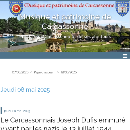
Musique et patrimoine de
Carcassonne
L'histoire de Carcassonne et de ses alentours
07/05/2025
Page d'accueil
18/05/2025
Jeudi 08 mai 2025
jeudi 08
mai 2025
Le Carcassonnais Joseph Dufis emmuré
vivant par les nazis le 13 juillet 1944