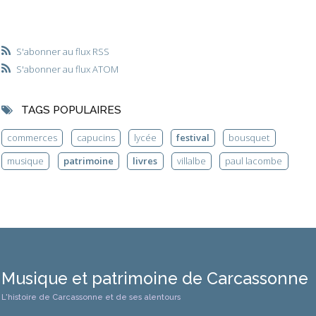
S'abonner au flux RSS
S'abonner au flux ATOM
TAGS POPULAIRES
commerces
capucins
lycée
festival
bousquet
musique
patrimoine
livres
villalbe
paul lacombe
Musique et patrimoine de Carcassonne
L'histoire de Carcassonne et de ses alentours