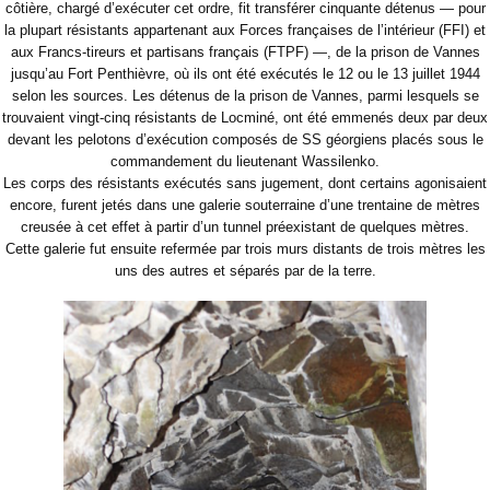
côtière, chargé d’exécuter cet ordre, fit transférer cinquante détenus — pour
la plupart résistants appartenant aux Forces françaises de l’intérieur (FFI) et
aux Francs-tireurs et partisans français (FTPF) —, de la prison de Vannes
jusqu’au Fort Penthièvre, où ils ont été exécutés le 12 ou le 13 juillet 1944
selon les sources. Les détenus de la prison de Vannes, parmi lesquels se
trouvaient vingt-cinq résistants de Locminé, ont été emmenés deux par deux
devant les pelotons d’exécution composés de SS géorgiens placés sous le
commandement du lieutenant Wassilenko.
Les corps des résistants exécutés sans jugement, dont certains agonisaient
encore, furent jetés dans une galerie souterraine d’une trentaine de mètres
creusée à cet effet à partir d’un tunnel préexistant de quelques mètres.
Cette galerie fut ensuite refermée par trois murs distants de trois mètres les
uns des autres et séparés par de la terre.