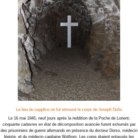
Le lieu du supplice où fut retrouvé le corps de Joseph Dufis
Le 16 mai 1945, neuf jours après la reddition de la Poche de Lorient,
cinquante cadavres en état de décomposition avancée furent exhumés par
des prisonniers de guerre allemands en présence du docteur Dorso, médecin
légiste, et du médecin capitaine Wolfrom. Les corps étaient entassés les