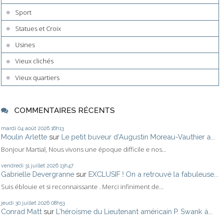
Sport
Statues et Croix
Usines
Vieux clichés
Vieux quartiers
COMMENTAIRES RÉCENTS
mardi 04
août 2026
16h13
Moulin Arlette
sur
Le petit buveur d'Augustin Moreau-Vauthier a...
Bonjour Martial, Nous vivons une époque difficile e nos...
vendredi 31
juillet 2026
13h47
Gabrielle Devergranne
sur
EXCLUSIF ! On a retrouvé la fabuleuse...
Suis éblouie et si reconnaissante . Merci infiniment de...
jeudi 30
juillet 2026
08h53
Conrad Matt
sur
L'héroïsme du Lieutenant américain P. Swank à...