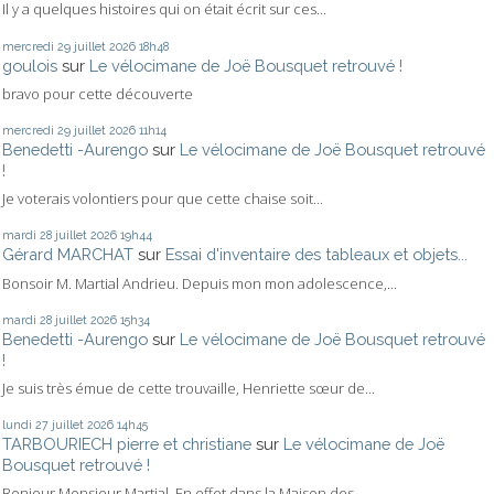
Il y a quelques histoires qui on était écrit sur ces...
mercredi 29
juillet 2026
18h48
goulois
sur
Le vélocimane de Joë Bousquet retrouvé !
bravo pour cette découverte
mercredi 29
juillet 2026
11h14
Benedetti -Aurengo
sur
Le vélocimane de Joë Bousquet retrouvé
!
Je voterais volontiers pour que cette chaise soit...
mardi 28
juillet 2026
19h44
Gérard MARCHAT
sur
Essai d'inventaire des tableaux et objets...
Bonsoir M. Martial Andrieu. Depuis mon mon adolescence,...
mardi 28
juillet 2026
15h34
Benedetti -Aurengo
sur
Le vélocimane de Joë Bousquet retrouvé
!
Je suis très émue de cette trouvaille, Henriette sœur de...
lundi 27
juillet 2026
14h45
TARBOURIECH pierre et christiane
sur
Le vélocimane de Joë
Bousquet retrouvé !
Bonjour Monsieur Martial, En effet dans la Maison des...