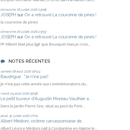
dimanche 26
juillet 2026
23h58
JOSEPH
sur
On a retrouvé La couronne de pines !
la couronne de pines
dimanche 26
juillet 2026
23h57
JOSEPH
sur
On a retrouvé La couronne de pines !
FP Alibert était plus âgé que Bousquet mais je crois...
NOTES RÉCENTES
samedi 08
août 2026
10h24
Baudrigue : "Je n'irai pas".
Je n'irai pas cette année aux commémorations du...
mardi 04
août 2026
15h58
Le petit buveur d'Augustin Moreau-Vauthier a...
Dans le Jardin Pierre Sire, situé au pied du Pont...
jeudi 30
juillet 2026
17h01
Albert Médioni, victime carcassonnaise de...
Albert Léonce Médioni naît à Constantine en Algérie le...