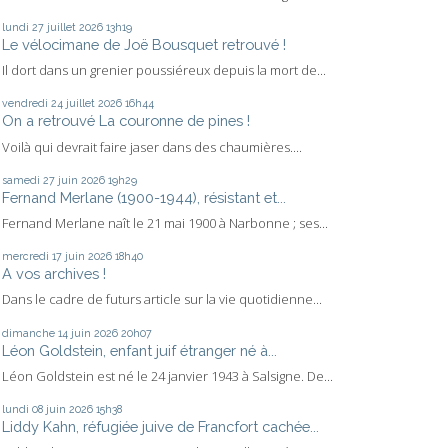
lundi 27
juillet 2026
13h19
Le vélocimane de Joë Bousquet retrouvé !
Il dort dans un grenier poussiéreux depuis la mort de...
vendredi 24
juillet 2026
16h44
On a retrouvé La couronne de pines !
Voilà qui devrait faire jaser dans des chaumières....
samedi 27
juin 2026
19h29
Fernand Merlane (1900-1944), résistant et...
Fernand Merlane naît le 21 mai 1900 à Narbonne ; ses...
mercredi 17
juin 2026
18h40
A vos archives !
Dans le cadre de futurs article sur la vie quotidienne...
dimanche 14
juin 2026
20h07
Léon Goldstein, enfant juif étranger né à...
Léon Goldstein est né le 24 janvier 1943 à Salsigne. De...
lundi 08
juin 2026
15h38
Liddy Kahn, réfugiée juive de Francfort cachée...