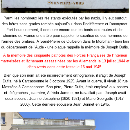
Parmi les nombreux les résistants exécutés par les nazis, il y eut surtout
des héros sans grades tombés aujourd'hui dans l'indifférence et l'anonymat.
Fort heureusement, il demeure encore sur les bords des routes et des
chemins de France une stèle pour rappeler le sacrifice de ces hommes de
l'armée des ombres. À Saint-Pierre de Quiberon dans le Morbihan - bien loin
du département de l'Aude - une plaque rappelle la mémoire de Joseph Dufis.
À la mémoire des cinquante patriotes des Forces Françaises de l'Intérieur
martyrisées et lâchement assassinées par les Allemands le 13 juillet 1944 et
découverts dans cette fosse le 16 mai 1945.
Bien que son nom ait été incorrectement orthographié, il s'agit de Joseph
Dufis, né à Carcassonne le 3 octobre 1925. Avant la guerre, il vivait 18 rue
Masséna à Carcassonne. Son père, Pierre Dufis, était employé aux postes
et télégraphes ; sa mère, Alfréda Jamme, ne travaillait pas. Joseph avait
deux soeurs : Jeanne Josephine (1920-1921) et Marie Georgette (1917-
2000). Cette dernière épousera Jean Bonnet en 1945.