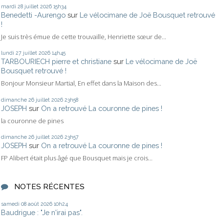
mardi 28
juillet 2026
15h34
Benedetti -Aurengo
sur
Le vélocimane de Joë Bousquet retrouvé
!
Je suis très émue de cette trouvaille, Henriette sœur de...
lundi 27
juillet 2026
14h45
TARBOURIECH pierre et christiane
sur
Le vélocimane de Joë
Bousquet retrouvé !
Bonjour Monsieur Martial, En effet dans la Maison des...
dimanche 26
juillet 2026
23h58
JOSEPH
sur
On a retrouvé La couronne de pines !
la couronne de pines
dimanche 26
juillet 2026
23h57
JOSEPH
sur
On a retrouvé La couronne de pines !
FP Alibert était plus âgé que Bousquet mais je crois...
NOTES RÉCENTES
samedi 08
août 2026
10h24
Baudrigue : "Je n'irai pas".