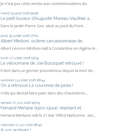
Je n'irai pas cette année aux commémorations du...
mardi 04
août 2026
15h58
Le petit buveur d'Augustin Moreau-Vauthier a...
Dans le Jardin Pierre Sire, situé au pied du Pont...
jeudi 30
juillet 2026
17h01
Albert Médioni, victime carcassonnaise de...
Albert Léonce Médioni naît à Constantine en Algérie le...
lundi 27
juillet 2026
13h19
Le vélocimane de Joë Bousquet retrouvé !
Il dort dans un grenier poussiéreux depuis la mort de...
vendredi 24
juillet 2026
16h44
On a retrouvé La couronne de pines !
Voilà qui devrait faire jaser dans des chaumières....
samedi 27
juin 2026
19h29
Fernand Merlane (1900-1944), résistant et...
Fernand Merlane naît le 21 mai 1900 à Narbonne ; ses...
mercredi 17
juin 2026
18h40
A vos archives !