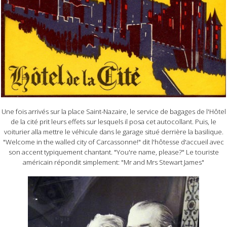
Une fois arrivés sur la place Saint-Nazaire, le service de bagages de l'Hôtel
de la cité prit leurs effets sur lesquels il posa cet autocollant. Puis, le
voiturier alla mettre le véhicule dans le garage situé derrière la basilique.
"Welcome in the walled city of Carcassonne!" dit l'hôtesse d'accueil avec
son accent typiquement chantant. "You're name, please?" Le touriste
américain répondit simplement: "Mr and Mrs Stewart James"