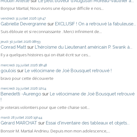
Moulin Arlette
sur
Le petit buveur d'Augustin Moreau-Vauthier a...
Bonjour Martial, Nous vivons une époque difficile e nos...
vendredi 31
juillet 2026
13h47
Gabrielle Devergranne
sur
EXCLUSIF ! On a retrouvé la fabuleuse...
Suis éblouie et si reconnaissante . Merci infiniment de...
jeudi 30
juillet 2026
08h53
Conrad Matt
sur
L'héroïsme du Lieutenant américain P. Swank à...
Il y a quelques histoires qui on était écrit sur ces...
mercredi 29
juillet 2026
18h48
goulois
sur
Le vélocimane de Joë Bousquet retrouvé !
bravo pour cette découverte
mercredi 29
juillet 2026
11h14
Benedetti -Aurengo
sur
Le vélocimane de Joë Bousquet retrouvé
!
Je voterais volontiers pour que cette chaise soit...
mardi 28
juillet 2026
19h44
Gérard MARCHAT
sur
Essai d'inventaire des tableaux et objets...
Bonsoir M. Martial Andrieu. Depuis mon mon adolescence,...