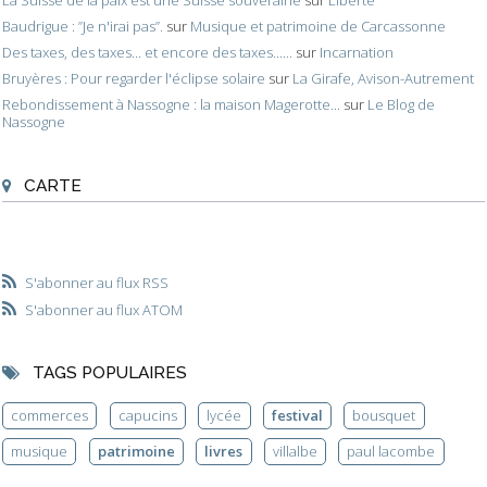
Baudrigue : ”Je n'irai pas”.
sur
Musique et patrimoine de Carcassonne
Des taxes, des taxes... et encore des taxes......
sur
Incarnation
Bruyères : Pour regarder l'éclipse solaire
sur
La Girafe, Avison-Autrement
Rebondissement à Nassogne : la maison Magerotte...
sur
Le Blog de
Nassogne
CARTE
S'abonner au flux RSS
S'abonner au flux ATOM
TAGS POPULAIRES
commerces
capucins
lycée
festival
bousquet
musique
patrimoine
livres
villalbe
paul lacombe