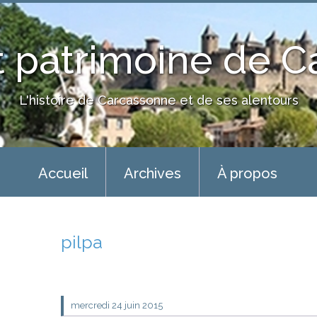
 patrimoine de 
L'histoire de Carcassonne et de ses alentours
Accueil
Archives
À propos
pilpa
mercredi 24
juin 2015