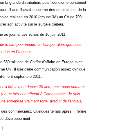
 la grande distribution, puis licencier le personnel
isque R and R avait supprimé des emplois lors de la
colac réalisait en 2010 (groupe 3A) un CA de 709
er son activité sur le surgelé traiteur.
ie au journal Les échos du 16 juin 2011 :
r le site pour vendre en Europe, alors que nous
uction en France »
e 550 millions de Chiffre d'affaire en Europe avec
me Uni. Il use d'une communication assez cynique
orter le 6 septembre 2011 :
rien n'a été investi depuis 20 ans, mais nous sommes
l y a un très bon effectif à Carcassonne. Je suis
ne entreprise vraiment forte. (traduit de l'anglais)
e des commerciaux. Quelques temps après, il ferme
 de développement.
 !