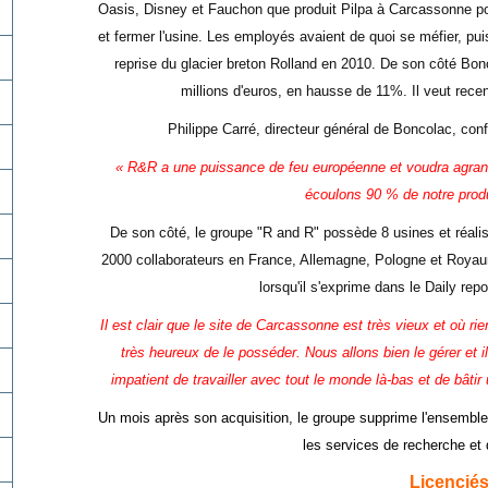
Oasis, Disney et Fauchon que produit Pilpa à Carcassonne pour
et fermer l'usine. Les employés avaient de quoi se méfier, pu
reprise du glacier breton Rolland en 2010. De son côté Bon
millions d'euros, en hausse de 11%. Il veut recentr
Philippe Carré, directeur général de Boncolac, conf
« R&R a une puissance de feu européenne et voudra agrandi
écoulons 90 % de notre prod
De son côté, le groupe "R and R" possède 8 usines et réalis
2000 collaborateurs en France, Allemagne, Pologne et Royau
lorsqu'il s'exprime dans le Daily rep
Il est clair que le site de Carcassonne est très vieux et où 
très heureux de le posséder. Nous allons bien le gérer et i
impatient de travailler avec tout le monde là-bas et de bâtir u
Un mois après son acquisition, le groupe supprime l'ensembl
les services de recherche et
Licenciés